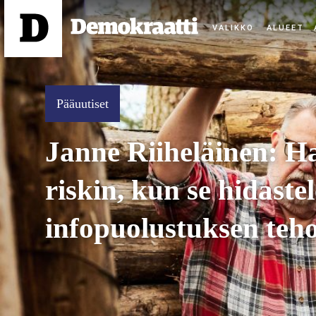
ALUEET
Pääuutiset
Janne Riiheläinen: Ha
riskin, kun se hidast
infopuolustuksen teh