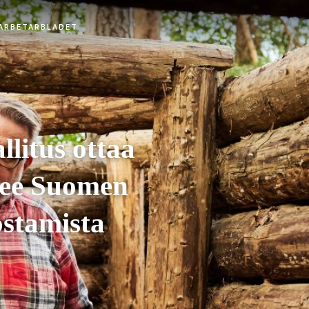
llitus ottaa
elee Suomen
ostamista