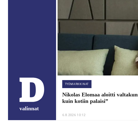
TYÖMARKKINAT
Nikolas Elomaa aloitti valtaku
kuin kotiin palaisi”
valinnat
6.8.2026 10:12