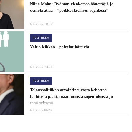
Niina Malm: Rydman ylenkatsoo äänestäjiä ja
demokratiaa – ”poikkeuksellisen röyhkeää”
6.8.2026 10:27
POLITIIKKA
Valtio leikkaa – palvelut kärsivät
6.8.2026 14:25
POLITIIKKA
Talouspolitiikan arvointineuvosto kehottaa
hallitusta päättämään uusista sopeutuksista jo
tänä syksynä
6.8.2026 06:48