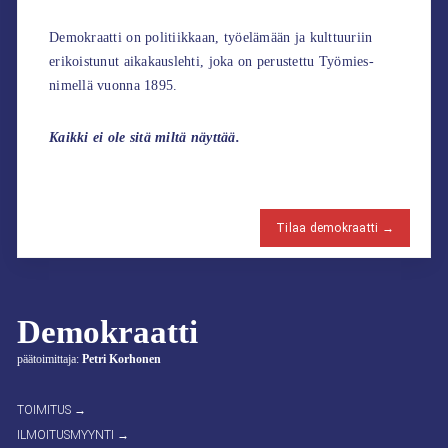
Demokraatti on politiikkaan, työelämään ja kulttuuriin
erikoistunut aikakauslehti, joka on perustettu Työmies-
nimellä vuonna 1895.
Kaikki ei ole sitä miltä näyttää.
Tilaa demokraatti →
Demokraatti
päätoimittaja:
Petri Korhonen
TOIMITUS →
ILMOITUSMYYNTI →