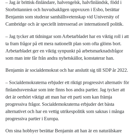
– Jag är brittisk-finländare, halvengelsk, halvfinländsk, född i
Storbritannien och huvudsakligen uppvuxen i Esbo, berättar
Benjamin som studerar samhällsvetenskap vid University of
Cambridge och är speciellt intresserad av internationell politik.
– Jag tycker att tidningar som Arbetarbladet har en viktig roll i att
ta fram frågor på ett mera nationellt plan som ofta glöms bort.
Arbetarbladet ger en viktig synpunkt på arbetsmarknadsfrågor
som man inte får från andra nyhetskällor, konstaterar han.
Benjamin är socialdemokrat och har anslutit sig till SDP år 2022.
– Socialdemokraterna erbjuder ett riktigt progressivt alternativ för
finlandssvenskar som inte finns hos andra partier. Jag tycker att
det är oerhört viktigt att man har ett parti som kan främja
progressiva frågor. Socialdemokraterna erbjuder det bästa
alternativet och har en vettig utrikespolitik som saknas i många
progressiva partier i Europa.
Om sina hobbyer berättar Benjamin att han är en naturälskare