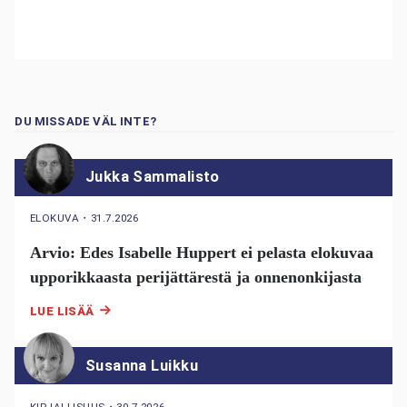
DU MISSADE VÄL INTE?
Jukka Sammalisto
ELOKUVA
・
31.7.2026
Arvio: Edes Isabelle Huppert ei pelasta elokuvaa
upporikkaasta perijättärestä ja onnenonkijasta
LUE LISÄÄ
Susanna Luikku
KIRJALLISUUS
・
30.7.2026