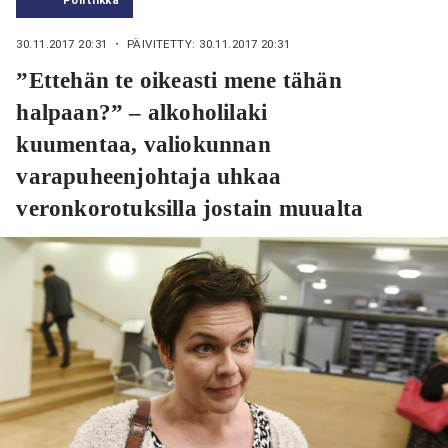
30.11.2017 20:31
・ PÄIVITETTY: 30.11.2017 20:31
”Ettehän te oikeasti mene tähän
halpaan?” – alkoholilaki
kuumentaa, valiokunnan
varapuheenjohtaja uhkaa
veronkorotuksilla jostain muualta