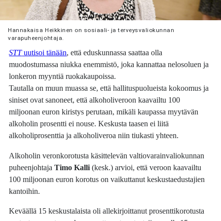
Hannakaisa Heikkinen on sosiaali- ja terveysvaliokunnan
varapuheenjohtaja.
STT
uutisoi tänään
, että eduskunnassa saattaa olla
muodostumassa niukka enemmistö, joka kannattaa nelosoluen ja
lonkeron myyntiä ruokakaupoissa.
Tautalla on muun muassa se, että hallituspuolueista kokoomus ja
siniset ovat sanoneet, että alkoholiveroon kaavailtu 100
miljoonan euron kiristys perutaan, mikäli kaupassa myytävän
alkoholin prosentti ei nouse. Keskusta taasen ei liitä
alkoholiprosenttia ja alkoholiveroa niin tiukasti yhteen.
Alkoholin veronkorotusta käsittelevän valtiovarainvaliokunnan
puheenjohtaja
Timo Kalli
(kesk.) arvioi, että veroon kaavailtu
100 miljoonan euron korotus on vaikuttanut keskustaedustajien
kantoihin.
Keväällä 15 keskustalaista oli allekirjoittanut prosenttikorotusta