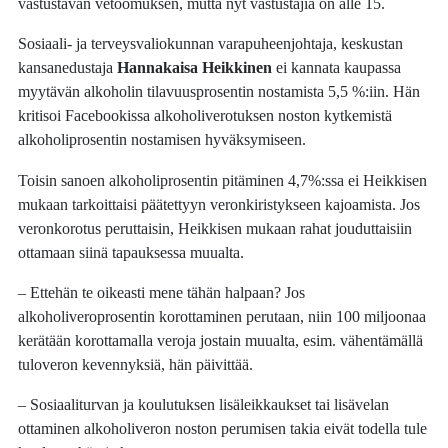
vastustavan vetoomuksen, mutta nyt vastustajia on alle 15.
Sosiaali- ja terveysvaliokunnan varapuheenjohtaja, keskustan
kansanedustaja
Hannakaisa Heikkinen
ei kannata kaupassa
myytävän alkoholin tilavuusprosentin nostamista 5,5 %:iin. Hän
kritisoi Facebookissa alkoholiverotuksen noston kytkemistä
alkoholiprosentin nostamisen hyväksymiseen.
Toisin sanoen alkoholiprosentin pitäminen 4,7%:ssa ei Heikkisen
mukaan tarkoittaisi päätettyyn veronkiristykseen kajoamista. Jos
veronkorotus peruttaisin, Heikkisen mukaan rahat jouduttaisiin
ottamaan siinä tapauksessa muualta.
– Ettehän te oikeasti mene tähän halpaan? Jos
alkoholiveroprosentin korottaminen perutaan, niin 100 miljoonaa
kerätään korottamalla veroja jostain muualta, esim. vähentämällä
tuloveron kevennyksiä, hän päivittää.
– Sosiaaliturvan ja koulutuksen lisäleikkaukset tai lisävelan
ottaminen alkoholiveron noston perumisen takia eivät todella tule