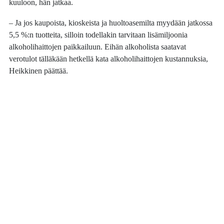
kuuloon, hän jatkaa.
– Ja jos kaupoista, kioskeista ja huoltoasemilta myydään jatkossa
5,5 %:n tuotteita, silloin todellakin tarvitaan lisämiljoonia
alkoholihaittojen paikkailuun. Eihän alkoholista saatavat
verotulot tälläkään hetkellä kata alkoholihaittojen kustannuksia,
Heikkinen päättää.