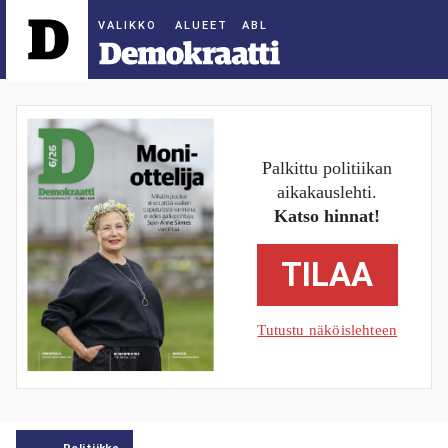
ALUEET
Palkittu politiikan
aikakauslehti.
Katso hinnat!
TILAA
Tutustu näköislehteen
Politiikka