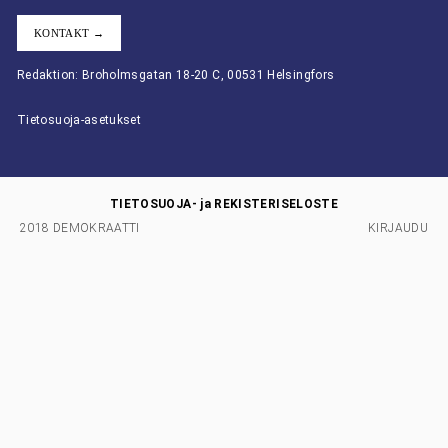
KONTAKT →
Redaktion: Broholmsgatan 18-20 C, 00531 Helsingfors
Tietosuoja-asetukset
TIETOSUOJA- ja REKISTERISELOSTE
2018 DEMOKRAATTI
KIRJAUDU