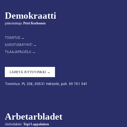
Demokraatti
päätoimittaja:
Petri Korhonen
TOIMITUS →
ILMOITUSMYYNTI →
TILAAJAPALVELU →
LÄHETÄ JUTTUVINKKI →
Toimitus: PL 338, 00531 Helsinki, puh. 09 701 041
Arbetarbladet
chefredaktör:
Topi Lappalainen