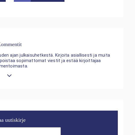
ommentit
n ajan julkaisuhetkestä. Kirjoita asiallisesti ja muita
 poistaa sopimattomat viestit ja estää kirjoittajaa
mentoimasta.
aa uutiskirje