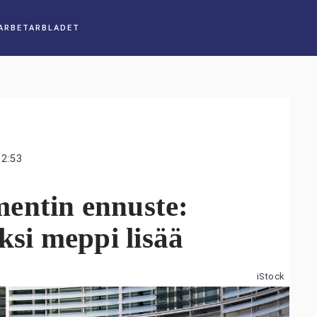
12:53
entin ennuste:
ksi meppi lisää
iStock