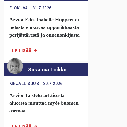
ELOKUVA
・
31.7.2026
Arvio: Edes Isabelle Huppert ei
pelasta elokuvaa upporikkaasta
perijättärestä ja onnenonkijasta
LUE LISÄÄ
Susanna Luikku
KIRJALLISUUS
・
30.7.2026
Arvio: Taistelu arktisesta
alueesta muuttaa myös Suomen
asemaa
LUE LISÄÄ