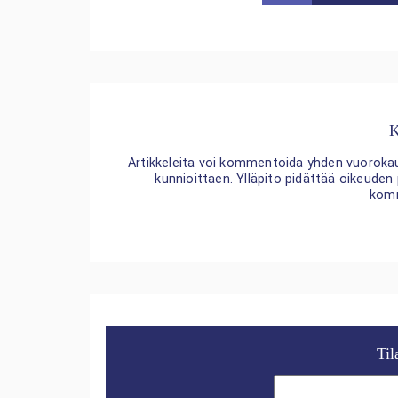
K
Artikkeleita voi kommentoida yhden vuorokaude
kunnioittaen. Ylläpito pidättää oikeuden
kom
Til