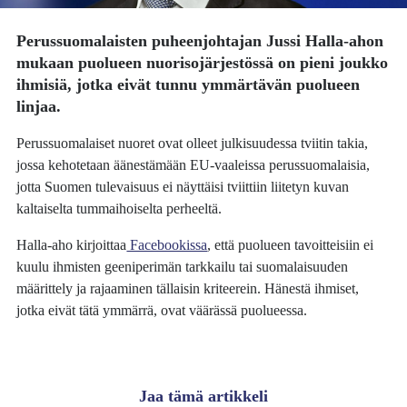
Perussuomalaisten puheenjohtajan
Jussi Halla-ahon
mukaan puolueen nuorisojärjestössä on pieni joukko
ihmisiä, jotka eivät tunnu ymmärtävän puolueen
linjaa.
Perussuomalaiset nuoret ovat olleet julkisuudessa tviitin takia,
jossa kehotetaan äänestämään EU-vaaleissa perussuomalaisia,
jotta Suomen tulevaisuus ei näyttäisi tviittiin liitetyn kuvan
kaltaiselta tummaihoiselta perheeltä.
Halla-aho kirjoittaa
Facebookissa
, että puolueen tavoitteisiin ei
kuulu ihmisten geeniperimän tarkkailu tai suomalaisuuden
määrittely ja rajaaminen tällaisin kriteerein. Hänestä ihmiset,
jotka eivät tätä ymmärrä, ovat väärässä puolueessa.
Jaa tämä artikkeli