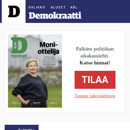
ALUEET
Palkittu politiikan
aikakauslehti.
Katso hinnat!
TILAA
Tutustu näköislehteen
Politiikka