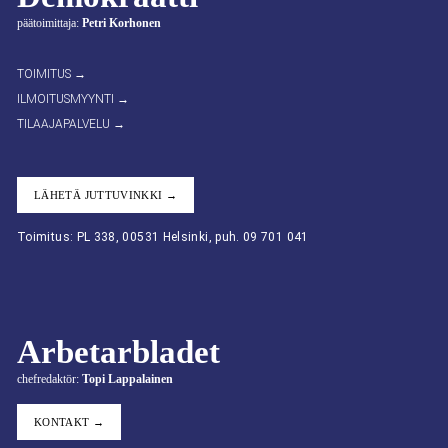
päätoimittaja:
Petri Korhonen
TOIMITUS →
ILMOITUSMYYNTI →
TILAAJAPALVELU →
LÄHETÄ JUTTUVINKKI →
Toimitus: PL 338, 00531 Helsinki, puh. 09 701 041
Arbetarbladet
chefredaktör:
Topi Lappalainen
KONTAKT →