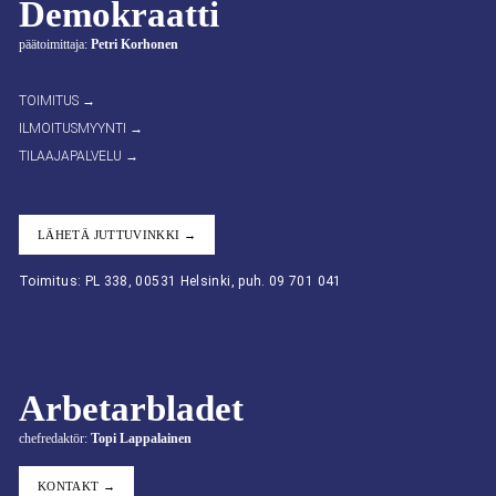
Demokraatti
päätoimittaja:
Petri Korhonen
TOIMITUS →
ILMOITUSMYYNTI →
TILAAJAPALVELU →
LÄHETÄ JUTTUVINKKI →
Toimitus: PL 338, 00531 Helsinki, puh. 09 701 041
Arbetarbladet
chefredaktör:
Topi Lappalainen
KONTAKT →