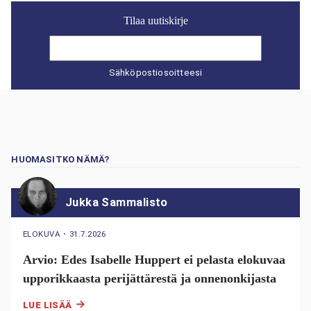
Tilaa uutiskirje
Sähköpostiosoitteesi
HUOMASITKO NÄMÄ?
Jukka Sammalisto
ELOKUVA
・
31.7.2026
Arvio: Edes Isabelle Huppert ei pelasta elokuvaa
upporikkaasta perijättärestä ja onnenonkijasta
LUE LISÄÄ