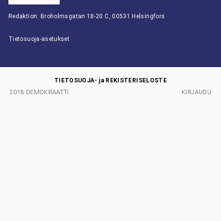
Redaktion: Broholmsgatan 18-20 C, 00531 Helsingfors
Tietosuoja-asetukset
TIETOSUOJA- ja REKISTERISELOSTE
2018 DEMOKRAATTI
KIRJAUDU