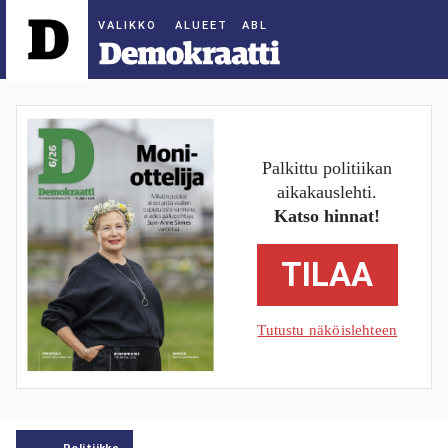
ALUEET
Palkittu politiikan
aikakauslehti.
Katso hinnat!
TILAA
Tutustu näköislehteen
Politiikka