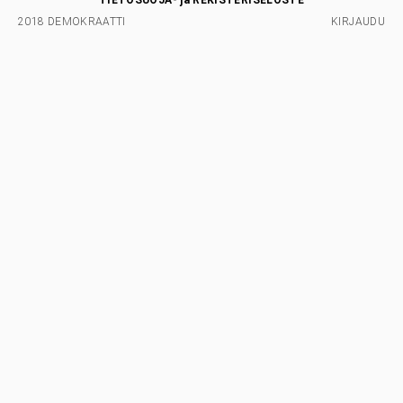
TIETOSUOJA- ja REKISTERISELOSTE
2018 DEMOKRAATTI
KIRJAUDU