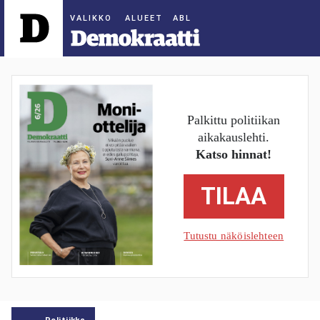
ALUEET
Palkittu politiikan
aikakauslehti.
Katso hinnat!
TILAA
Tutustu näköislehteen
Politiikka