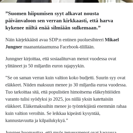
”Suomen hiipumisen syyt alkavat nousta
päivänvaloon sen verran kirkkaasti, että harva
kykenee niiltä enää silmiään sulkemaan.”
Näin kärjekkäästi avaa SDP:n entinen puoluesihteeri
Mikael
Jungner
maanantaiaamunsa Facebook-tilillään.
Junngner kirjoittaa, että sosiaaliturvan menot vuodessa ovat
ylittäneet jo 50 miljardin euron rajapyykin.
”Se on saman verran kuin valtion koko budjetti. Suurin syy ovat
eläkkeet. Niiden maksuun menee jo 30 miljardia euroa vuodessa.
Tuo tarkoittaa sitä, että populistien himoitsema eläkeyhtiöiden
varanto tulisi syödyksi jo 2025, jos niillä yksin katettaisiin
eläkkeet. Eläkemaksuihin menee jo työntekijästä enemmän rahaa
kuin valtion veroihin. Se leikkaa kipeästi kysyntää,
kannustavuutta ja kilpailukykyä.”
Jungner huomauttaa, että myös terveysmenot ovat kasvussa.