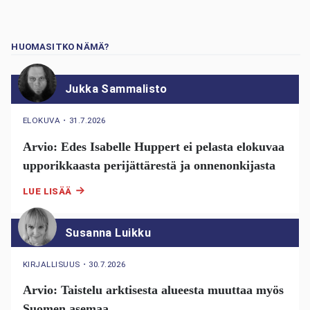
HUOMASITKO NÄMÄ?
Jukka Sammalisto
ELOKUVA
・
31.7.2026
Arvio: Edes Isabelle Huppert ei pelasta elokuvaa
upporikkaasta perijättärestä ja onnenonkijasta
LUE LISÄÄ
Susanna Luikku
KIRJALLISUUS
・
30.7.2026
Arvio: Taistelu arktisesta alueesta muuttaa myös
Suomen asemaa