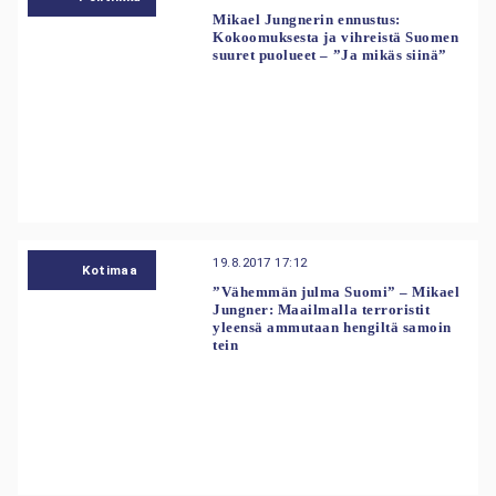
Mikael Jungnerin ennustus:
Kokoomuksesta ja vihreistä Suomen
suuret puolueet – ”Ja mikäs siinä”
19.8.2017 17:12
Kotimaa
”Vähemmän julma Suomi” – Mikael
Jungner: Maailmalla terroristit
yleensä ammutaan hengiltä samoin
tein