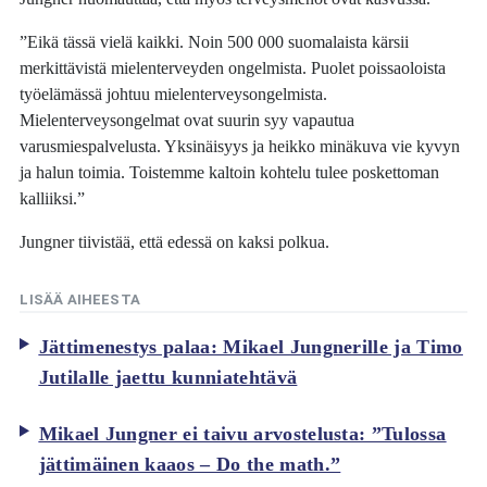
”Eikä tässä vielä kaikki. Noin 500 000 suomalaista kärsii
merkittävistä mielenterveyden ongelmista. Puolet poissaoloista
työelämässä johtuu mielenterveysongelmista.
Mielenterveysongelmat ovat suurin syy vapautua
varusmiespalvelusta. Yksinäisyys ja heikko minäkuva vie kyvyn
ja halun toimia. Toistemme kaltoin kohtelu tulee poskettoman
kalliiksi.”
Jungner tiivistää, että edessä on kaksi polkua.
LISÄÄ AIHEESTA
Jättimenestys palaa: Mikael Jungnerille ja Timo
Jutilalle jaettu kunniatehtävä
Mikael Jungner ei taivu arvostelusta: ”Tulossa
jättimäinen kaaos – Do the math.”