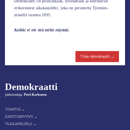
Demokraatti on politiikkaan, työelämään ja kulttuuriin
erikoistunut aikakauslehti, joka on perustettu Työmies-
nimellä vuonna 1895.
Kaikki ei ole sitä miltä näyttää.
Tilaa demokraatti →
Demokraatti
päätoimittaja:
Petri Korhonen
TOIMITUS →
ILMOITUSMYYNTI →
TILAAJAPALVELU →