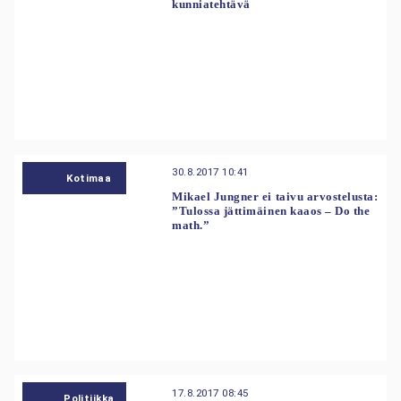
kunniatehtävä
30.8.2017 10:41
Kotimaa
Mikael Jungner ei taivu arvostelusta:
”Tulossa jättimäinen kaaos – Do the
math.”
17.8.2017 08:45
Politiikka