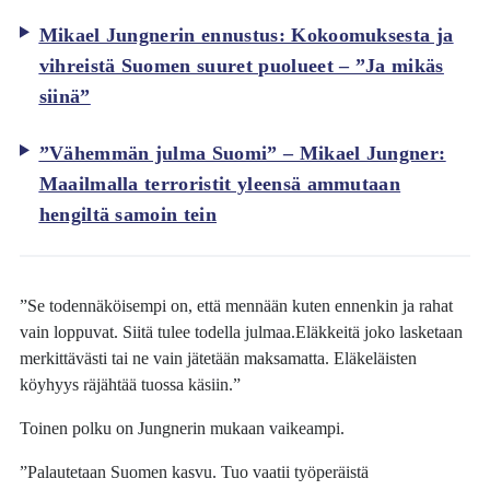
Mikael Jungnerin ennustus: Kokoomuksesta ja
vihreistä Suomen suuret puolueet – ”Ja mikäs
siinä”
”Vähemmän julma Suomi” – Mikael Jungner:
Maailmalla terroristit yleensä ammutaan
hengiltä samoin tein
”Se todennäköisempi on, että mennään kuten ennenkin ja rahat
vain loppuvat. Siitä tulee todella julmaa.Eläkkeitä joko lasketaan
merkittävästi tai ne vain jätetään maksamatta. Eläkeläisten
köyhyys räjähtää tuossa käsiin.”
Toinen polku on Jungnerin mukaan vaikeampi.
”Palautetaan Suomen kasvu. Tuo vaatii työperäistä