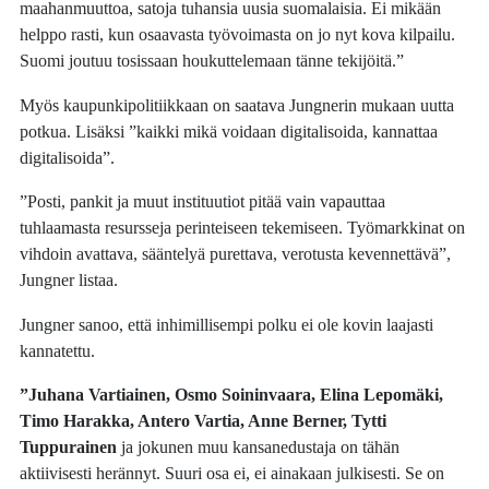
maahanmuuttoa, satoja tuhansia uusia suomalaisia. Ei mikään
helppo rasti, kun osaavasta työvoimasta on jo nyt kova kilpailu.
Suomi joutuu tosissaan houkuttelemaan tänne tekijöitä.”
Myös kaupunkipolitiikkaan on saatava Jungnerin mukaan uutta
potkua. Lisäksi ”kaikki mikä voidaan digitalisoida, kannattaa
digitalisoida”.
”Posti, pankit ja muut instituutiot pitää vain vapauttaa
tuhlaamasta resursseja perinteiseen tekemiseen. Työmarkkinat on
vihdoin avattava, sääntelyä purettava, verotusta kevennettävä”,
Jungner listaa.
Jungner sanoo, että inhimillisempi polku ei ole kovin laajasti
kannatettu.
”Juhana Vartiainen, Osmo Soininvaara, Elina Lepomäki,
Timo Harakka, Antero Vartia, Anne Berner, Tytti
Tuppurainen
ja jokunen muu kansanedustaja on tähän
aktiivisesti herännyt. Suuri osa ei, ei ainakaan julkisesti. Se on