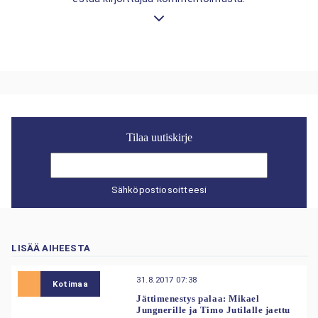
Tilaa uutiskirje
Sähköpostiosoitteesi
LISÄÄ AIHEESTA
31.8.2017 07:38
Kotimaa
Jättimenestys palaa: Mikael
Jungnerille ja Timo Jutilalle jaettu