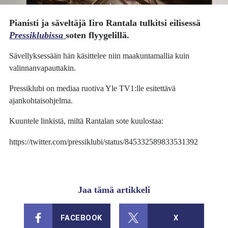
Pianisti ja säveltäjä
Iiro Rantala
tulkitsi eilisessä
Pressiklubissa
soten flyygelillä.
Sävellyksessään hän käsittelee niin maakuntamallia kuin
valinnanvapauttakin.
Pressiklubi on mediaa ruotiva Yle TV1:lle esitettävä
ajankohtaisohjelma.
Kuuntele linkistä, miltä Rantalan sote kuulostaa:
https://twitter.com/pressiklubi/status/845332589833531392
Jaa tämä artikkeli
FACEBOOK
X