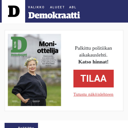
ALUEET
Palkittu politiikan
aikakauslehti.
Katso hinnat!
TILAA
Tutustu näköislehteen
Politiikka