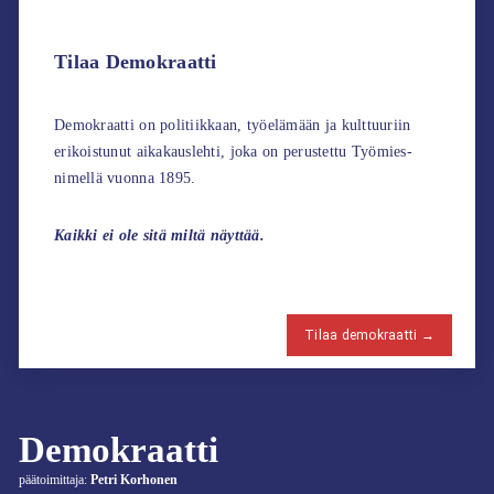
Tilaa Demokraatti
Demokraatti on politiikkaan, työelämään ja kulttuuriin
erikoistunut aikakauslehti, joka on perustettu Työmies-
nimellä vuonna 1895.
Kaikki ei ole sitä miltä näyttää.
Tilaa demokraatti →
Demokraatti
päätoimittaja:
Petri Korhonen