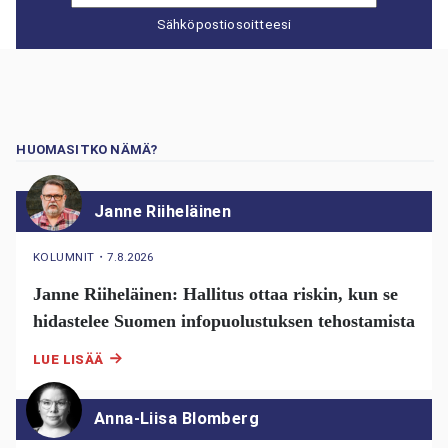
Sähköpostiosoitteesi
HUOMASITKO NÄMÄ?
Janne Riiheläinen
KOLUMNIT
・
7.8.2026
Janne Riiheläinen: Hallitus ottaa riskin, kun se
hidastelee Suomen infopuolustuksen tehostamista
LUE LISÄÄ
Anna-Liisa Blomberg