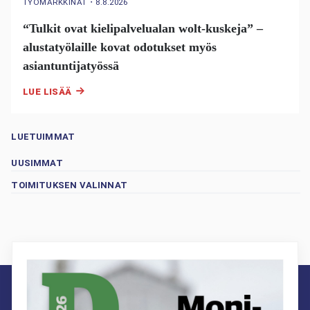
TYÖMARKKINAT
・
8.8.2026
“Tulkit ovat kielipalvelualan wolt-kuskeja” –
alustatyölaille kovat odotukset myös
asiantuntijatyössä
LUE LISÄÄ
LUETUIMMAT
UUSIMMAT
TOIMITUKSEN VALINNAT