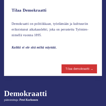
Tilaa Demokraatti
Demokraatti on politiikkaan, työelämään ja kulttuuriin
erikoistunut aikakauslehti, joka on perustettu Työmies-
nimellä vuonna 1895.
Kaikki ei ole sitä miltä näyttää.
Tilaa demokraatti →
Demokraatti
päätoimittaja:
Petri Korhonen