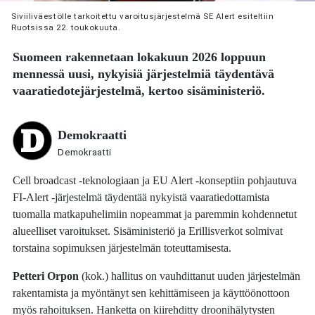
Siviiliväestölle tarkoitettu varoitusjärjestelmä SE Alert esiteltiin
Ruotsissa 22. toukokuuta.
Suomeen rakennetaan lokakuun 2026 loppuun
mennessä uusi, nykyisiä järjestelmiä täydentävä
vaaratiedotejärjestelmä, kertoo sisäministeriö.
Demokraatti
Demokraatti
Cell broadcast -teknologiaan ja EU Alert -konseptiin pohjautuva
FI-Alert -järjestelmä täydentää nykyistä vaaratiedottamista
tuomalla matkapuhelimiin nopeammat ja paremmin kohdennetut
alueelliset varoitukset. Sisäministeriö ja Erillisverkot solmivat
torstaina sopimuksen järjestelmän toteuttamisesta.
Petteri Orpon
(kok.) hallitus on vauhdittanut uuden järjestelmän
rakentamista ja myöntänyt sen kehittämiseen ja käyttöönottoon
myös rahoituksen. Hanketta on kiirehditty droonihälytysten