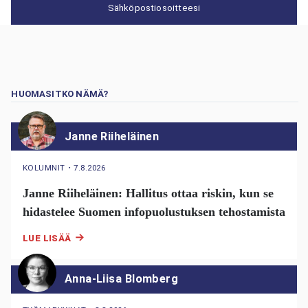
Sähköpostiosoitteesi
HUOMASITKO NÄMÄ?
Janne Riiheläinen
KOLUMNIT
・
7.8.2026
Janne Riiheläinen: Hallitus ottaa riskin, kun se
hidastelee Suomen infopuolustuksen tehostamista
LUE LISÄÄ
Anna-Liisa Blomberg