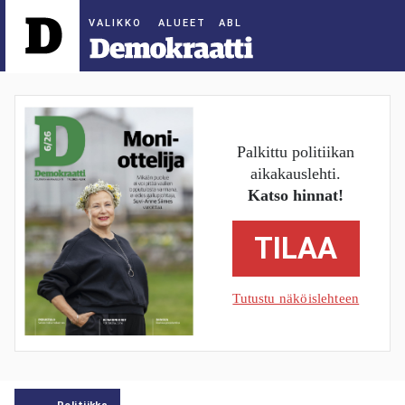
ALUEET
Palkittu politiikan
aikakauslehti.
Katso hinnat!
TILAA
Tutustu näköislehteen
Politiikka