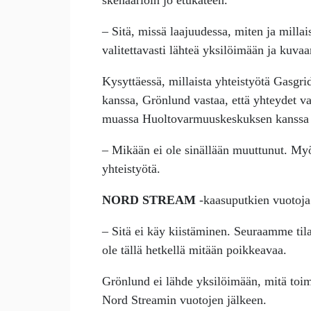
skenaarioin jo etukäteen.
– Sitä, missä laajuudessa, miten ja milla
valitettavasti lähteä yksilöimään ja kuva
Kysyttäessä, millaista yhteistyötä Gasgri
kanssa, Grönlund vastaa, että yhteydet va
muassa Huoltovarmuuskeskuksen kanssa t
– Mikään ei ole sinällään muuttunut. Myös
yhteistyötä.
NORD STREAM
-kaasuputkien vuotoja
– Sitä ei käy kiistäminen. Seuraamme til
ole tällä hetkellä mitään poikkeavaa.
Grönlund ei lähde yksilöimään, mitä toi
Nord Streamin vuotojen jälkeen.