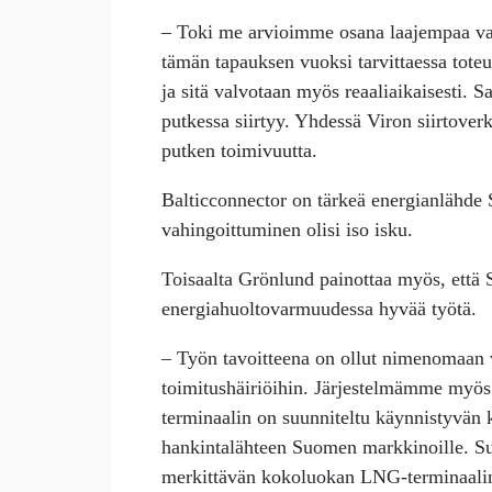
– Toki me arvioimme osana laajempaa vara
tämän tapauksen vuoksi tarvittaessa tote
ja sitä valvotaan myös reaaliaikaisesti. 
putkessa siirtyy. Yhdessä Viron siirtove
putken toimivuutta.
Balticconnector on tärkeä energianlähde
vahingoittuminen olisi iso isku.
Toisaalta Grönlund painottaa myös, että
energiahuoltovarmuudessa hyvää työtä.
– Työn tavoitteena on ollut nimenomaan 
toimitushäiriöihin. Järjestelmämme myös 
terminaalin on suunniteltu käynnistyvän 
hankintalähteen Suomen markkinoille. S
merkittävän kokoluokan LNG-terminaalin