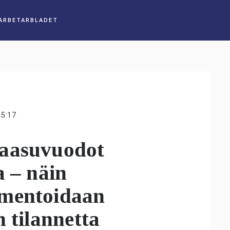
15:17
kaasuvuodot
a – näin
mmentoidaan
 tilannetta