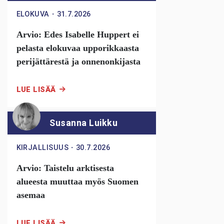
ELOKUVA
・
31.7.2026
Arvio: Edes Isabelle Huppert ei
pelasta elokuvaa upporikkaasta
perijättärestä ja onnenonkijasta
LUE LISÄÄ
Susanna Luikku
KIRJALLISUUS
・
30.7.2026
Arvio: Taistelu arktisesta
alueesta muuttaa myös Suomen
asemaa
LUE LISÄÄ