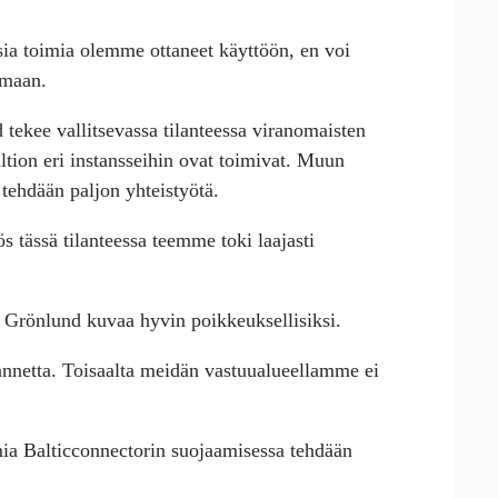
isia toimia olemme ottaneet käyttöön, en voi
amaan.
d tekee vallitsevassa tilanteessa viranomaisten
ltion eri instansseihin ovat toimivat. Muun
ehdään paljon yhteistyötä.
 tässä tilanteessa teemme toki laajasti
 Grönlund kuvaa hyvin poikkeuksellisiksi.
annetta. Toisaalta meidän vastuualueellamme ei
mia Balticconnectorin suojaamisessa tehdään