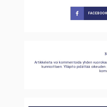
FACEBOO
K
Artikkeleita voi kommentoida yhden vuorokaude
kunnioittaen. Ylläpito pidättää oikeuden
kom