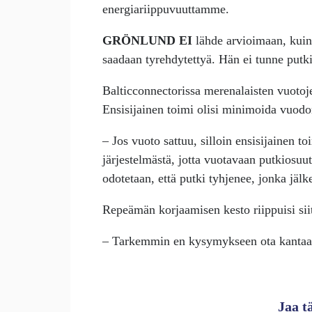
energiariippuvuuttamme.
GRÖNLUND EI
lähde arvioimaan, kuin
saadaan tyrehdytettyä. Hän ei tunne putkie
Balticconnectorissa merenalaisten vuotoje
Ensisijainen toimi olisi minimoida vuod
– Jos vuoto sattuu, silloin ensisijainen 
järjestelmästä, jotta vuotavaan putkiosuu
odotetaan, että putki tyhjenee, jonka jäl
Repeämän korjaamisen kesto riippuisi siit
– Tarkemmin en kysymykseen ota kantaa
Jaa t