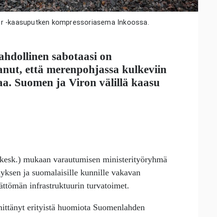
tor -kaasuputken kompressoriasema Inkoossa.
hdollinen sabotaasi on
anut, että merenpohjassa kulkeviin
a. Suomen ja Viron välillä kaasu
kesk.) mukaan varautumisen ministerityöryhmä
äyksen ja suomalaisille kunnille vakavan
ättömän infrastruktuurin turvatoimet.
ittänyt erityistä huomiota Suomenlahden