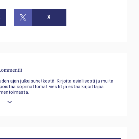
K
X
ommentit
n ajan julkaisuhetkestä. Kirjoita asiallisesti ja muita
 poistaa sopimattomat viestit ja estää kirjoittajaa
mentoimasta.