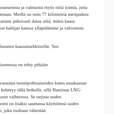
utumista ja valmiutta myös niitä toimia, joita
utetaan. Meillä on noin 77 kilometriä meriputkea
Saamme jatkuvasti dataa siitä, miten kaasu
rkon haltijan kanssa ylläpidämme ja valvomme
 Suomen kaasumarkkinoille. Sen
 Suomessa on tehty pitkään
varautua tuontipolttoaineiden kuten maakaasun
kehittyy tällä hetkellä, sillä Haminan LNG-
kuun vaihteessa. Se tarjoaa uuden
uomi on lisäksi saamassa käyttöönsä uuden
, joka osaltaan vähentää