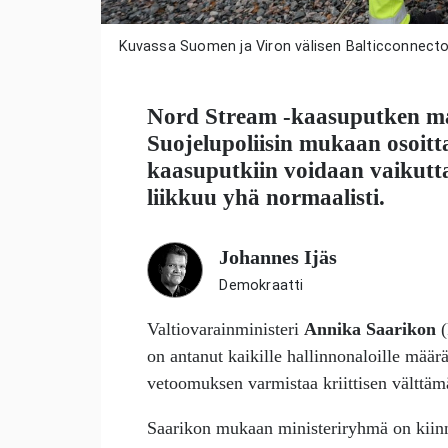
Kuvassa Suomen ja Viron välisen Balticconnec
Nord Stream -kaasuputken ma
Suojelupoliisin mukaan osoitt
kaasuputkiin voidaan vaikutta
liikkuu yhä normaalisti.
Johannes Ijäs
Demokraatti
Valtiovarainministeri
Annika Saarikon
(
on antanut kaikille hallinnonaloille määr
vetoomuksen varmistaa kriittisen välttäm
Saarikon mukaan ministeriryhmä on kiinn