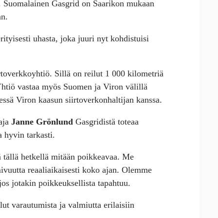
en. Suomalainen Gasgrid on Saarikon mukaan
an.
ityisesti uhasta, joka juuri nyt kohdistuisi
toverkkoyhtiö. Sillä on reilut 1 000 kilometriä
 Yhtiö vastaa myös Suomen ja Viron välillä
essä Viron kaasun siirtoverkonhaltijan kanssa.
aja
Janne Grönlund
Gasgridistä toteaa
a hyvin tarkasti.
ä tällä hetkellä mitään poikkeavaa. Me
vuutta reaaliaikaisesti koko ajan. Olemme
os jotakin poikkeuksellista tapahtuu.
t varautumista ja valmiutta erilaisiin