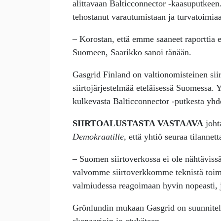
alittavaan Balticconnector -kaasuputke
tehostanut varautumistaan ja turvatoimia
– Korostan, että emme saaneet raporttia er
Suomeen, Saarikko sanoi tänään.
Gasgrid Finland on valtionomisteinen siir
siirtojärjestelmää eteläisessä Suomessa.
kulkevasta Balticconnector -putkesta yhd
SIIRTOALUSTASTA VASTAAVA
joht
Demokraatille
, että yhtiö seuraa tilannett
– Suomen siirtoverkossa ei ole nähtäviss
valvomme siirtoverkkomme teknistä toimi
valmiudessa reagoimaan hyvin nopeasti, j
Grönlundin mukaan Gasgrid on suunnitellu