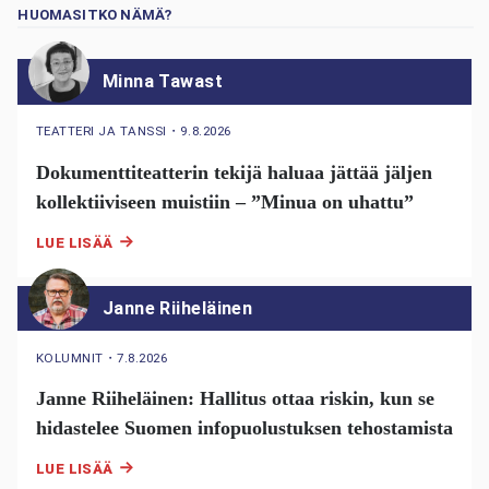
HUOMASITKO NÄMÄ?
Minna Tawast
TEATTERI JA TANSSI
・
9.8.2026
Dokumenttiteatterin tekijä haluaa jättää jäljen
kollektiiviseen muistiin – ”Minua on uhattu”
LUE LISÄÄ
Janne Riiheläinen
KOLUMNIT
・
7.8.2026
Janne Riiheläinen: Hallitus ottaa riskin, kun se
hidastelee Suomen infopuolustuksen tehostamista
LUE LISÄÄ