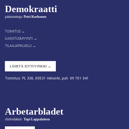
Demokraatti
päätoimittaja:
Petri Korhonen
TOIMITUS →
ILMOITUSMYYNTI →
TILAAJAPALVELU →
LÄHETÄ JUTTUVINKKI →
Toimitus: PL 338, 00531 Helsinki, puh. 09 701 041
Arbetarbladet
chefredaktör:
Topi Lappalainen