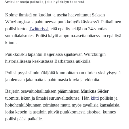
Ambulansseja paikalla, jolla hyökkäys tapahtui.
Kolme ihmistä on kuollut ja useita haavoittunut Saksan
Würzburgissa tapahtuneessa puukkohyökkäyksessä. Paikallinen
poliisi kertoi
Twitterissä
, että epäilty tekijä on 24-vuotias
somalialaismies. Poliisi käytti ampuma-asetta ottaessaan epäiltyä
kiinni.
Puukkoisku tapahtui Baijerisssa sijaitsevan Würzburgin
historiallisessa keskustassa Barbarossa-aukiolla.
Poliisi pyysi silminnäkijöitä kunnioittamaan uhrien yksityisyyttä
ja olemaan jakamatta tapahtumasta kuvia ja videoita.
Baijerin osavaltiohallituksen pääministeri
Markus Söder
tuomitsi iskun ja ilmaisi surunvalittelunsa. Hän
kiitti
poliisin ja
hoitohenkilökunnan toimintaa mutta myös tavallisia kansalaisia,
jotka kepein ja astaloin pitivät puukkomiestä aisoissa, kunnes
poliisi pääsi paikalle.