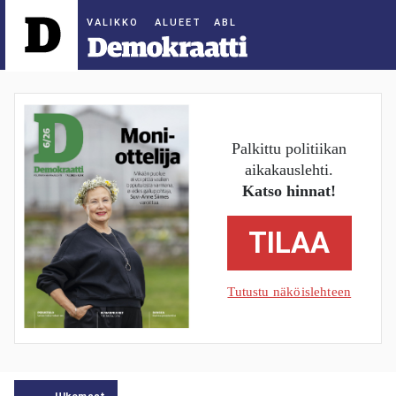
ALUEET
Palkittu politiikan
aikakauslehti.
Katso hinnat!
TILAA
Tutustu näköislehteen
Ulkomaat