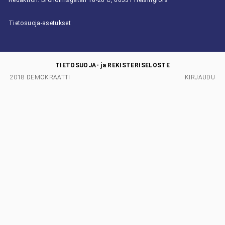
Redaktion: Broholmsgatan 18-20 C, 00531 Helsingfors
Tietosuoja-asetukset
TIETOSUOJA- ja REKISTERISELOSTE
2018 DEMOKRAATTI
KIRJAUDU