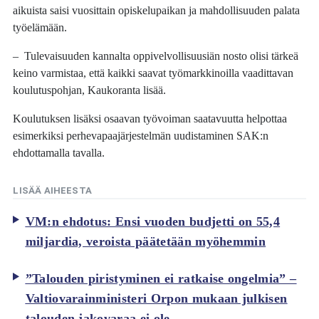
aikuista saisi vuosittain opiskelupaikan ja mahdollisuuden palata
työelämään.
– Tulevaisuuden kannalta oppivelvollisuusiän nosto olisi tärkeä
keino varmistaa, että kaikki saavat työmarkkinoilla vaadittavan
koulutuspohjan, Kaukoranta lisää.
Koulutuksen lisäksi osaavan työvoiman saatavuutta helpottaa
esimerkiksi perhevapaajärjestelmän uudistaminen SAK:n
ehdottamalla tavalla.
LISÄÄ AIHEESTA
VM:n ehdotus: Ensi vuoden budjetti on 55,4
miljardia, veroista päätetään myöhemmin
”Talouden piristyminen ei ratkaise ongelmia” –
Valtiovarainministeri Orpon mukaan julkisen
talouden jakovaraa ei ole