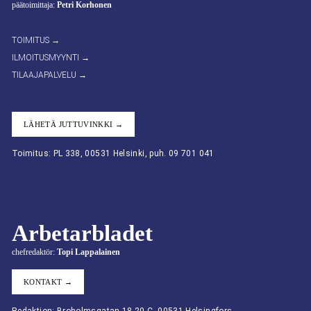
päätoimittaja:
Petri Korhonen
TOIMITUS →
ILMOITUSMYYNTI →
TILAAJAPALVELU →
LÄHETÄ JUTTUVINKKI →
Toimitus: PL 338, 00531 Helsinki, puh. 09 701 041
Arbetarbladet
chefredaktör:
Topi Lappalainen
KONTAKT →