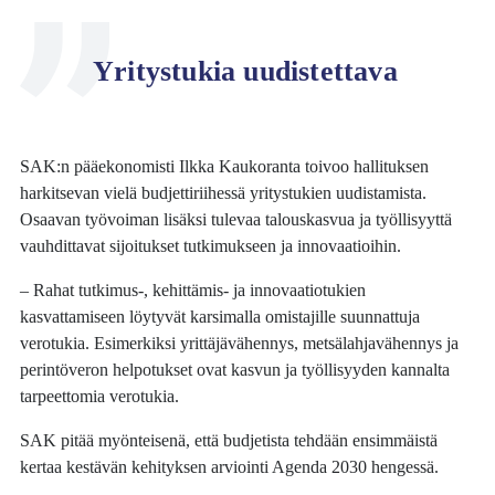
Yritystukia uudistettava
SAK:n pääekonomisti Ilkka Kaukoranta toivoo hallituksen
harkitsevan vielä budjettiriihessä yritystukien uudistamista.
Osaavan työvoiman lisäksi tulevaa talouskasvua ja työllisyyttä
vauhdittavat sijoitukset tutkimukseen ja innovaatioihin.
– Rahat tutkimus-, kehittämis- ja innovaatiotukien
kasvattamiseen löytyvät karsimalla omistajille suunnattuja
verotukia. Esimerkiksi yrittäjävähennys, metsälahjavähennys ja
perintöveron helpotukset ovat kasvun ja työllisyyden kannalta
tarpeettomia verotukia.
SAK pitää myönteisenä, että budjetista tehdään ensimmäistä
kertaa kestävän kehityksen arviointi Agenda 2030 hengessä.