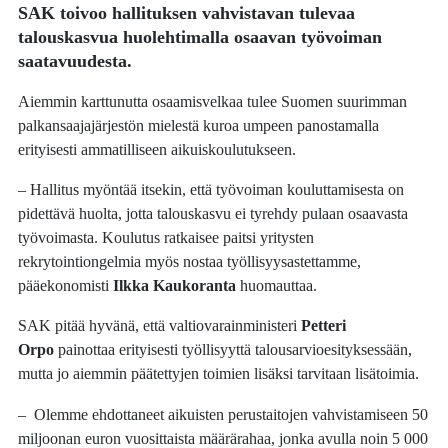
SAK toivoo hallituksen vahvistavan tulevaa
talouskasvua huolehtimalla osaavan työvoiman
saatavuudesta.
Aiemmin karttunutta osaamisvelkaa tulee Suomen suurimman
palkansaajajärjestön mielestä kuroa umpeen panostamalla
erityisesti ammatilliseen aikuiskoulutukseen.
– Hallitus myöntää itsekin, että työvoiman kouluttamisesta on
pidettävä huolta, jotta talouskasvu ei tyrehdy pulaan osaavasta
työvoimasta. Koulutus ratkaisee paitsi yritysten
rekrytointiongelmia myös nostaa työllisyysastettamme,
pääekonomisti
Ilkka Kaukoranta
huomauttaa.
SAK pitää hyvänä, että valtiovarainministeri
Petteri
Orpo
painottaa erityisesti työllisyyttä talousarvioesityksessään,
mutta jo aiemmin päätettyjen toimien lisäksi tarvitaan lisätoimia.
– Olemme ehdottaneet aikuisten perustaitojen vahvistamiseen 50
miljoonan euron vuosittaista määrärahaa, jonka avulla noin 5 000