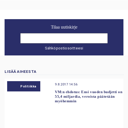
Tilaa uutiskirje
Sähköpostiosoitteesi
LISÄÄ AIHEESTA
9.8.2017 14:56
Politiikka
VM:n ehdotus: Ensi vuoden budjetti on
55,4 miljardia, veroista päätetään
myöhemmin