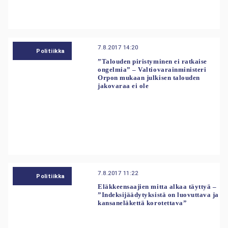
7.8.2017 14:20
Politiikka
”Talouden piristyminen ei ratkaise
ongelmia” – Valtiovarainministeri
Orpon mukaan julkisen talouden
jakovaraa ei ole
7.8.2017 11:22
Politiikka
Eläkkeensaajien mitta alkaa täyttyä –
”Indeksijäädytyksistä on luovuttava ja
kansaneläkettä korotettava”