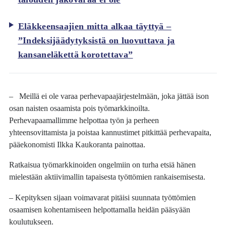
Eläkkeensaajien mitta alkaa täyttyä –
”Indeksijäädytyksistä on luovuttava ja
kansaneläkettä korotettava”
– Meillä ei ole varaa perhevapaajärjestelmään, joka jättää ison
osan naisten osaamista pois työmarkkinoilta.
Perhevapaamallimme helpottaa työn ja perheen
yhteensovittamista ja poistaa kannustimet pitkittää perhevapaita,
pääekonomisti Ilkka Kaukoranta painottaa.
Ratkaisua työmarkkinoiden ongelmiin on turha etsiä hänen
mielestään aktiivimallin tapaisesta työttömien rankaisemisesta.
– Kepityksen sijaan voimavarat pitäisi suunnata työttömien
osaamisen kohentamiseen helpottamalla heidän pääsyään
koulutukseen.