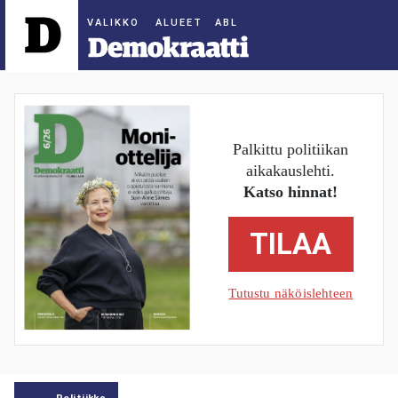
ALUEET
Palkittu politiikan
aikakauslehti.
Katso hinnat!
TILAA
Tutustu näköislehteen
Politiikka