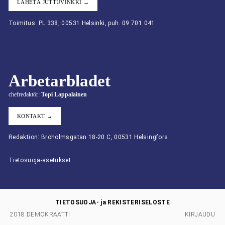
LÄHETÄ JUTTUVINKKI →
Toimitus: PL 338, 00531 Helsinki, puh. 09 701 041
Arbetarbladet
chefredaktör:
Topi Lappalainen
KONTAKT →
Redaktion: Broholmsgatan 18-20 C, 00531 Helsingfors
Tietosuoja-asetukset
TIETOSUOJA- ja REKISTERISELOSTE
2018 DEMOKRAATTI
KIRJAUDU