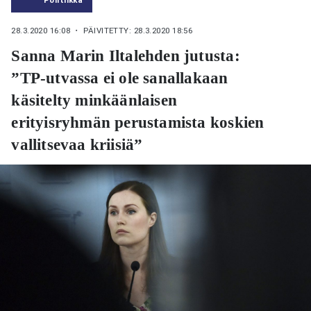
28.3.2020 16:08
・ PÄIVITETTY: 28.3.2020 18:56
Sanna Marin Iltalehden jutusta:
”TP-utvassa ei ole sanallakaan
käsitelty minkäänlaisen
erityisryhmän perustamista koskien
vallitsevaa kriisiä”