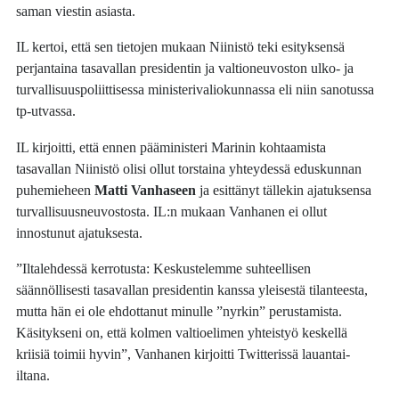
saman viestin asiasta.
IL kertoi, että sen tietojen mukaan Niinistö teki esityksensä
perjantaina tasavallan presidentin ja valtioneuvoston ulko- ja
turvallisuuspoliittisessa ministerivaliokunnassa eli niin sanotussa
tp-utvassa.
IL kirjoitti, että ennen pääministeri Marinin kohtaamista
tasavallan Niinistö olisi ollut torstaina yhteydessä eduskunnan
puhemieheen
Matti Vanhaseen
ja esittänyt tällekin ajatuksensa
turvallisuusneuvostosta. IL:n mukaan Vanhanen ei ollut
innostunut ajatuksesta.
”Iltalehdessä kerrotusta: Keskustelemme suhteellisen
säännöllisesti tasavallan presidentin kanssa yleisestä tilanteesta,
mutta hän ei ole ehdottanut minulle ”nyrkin” perustamista.
Käsitykseni on, että kolmen valtioelimen yhteistyö keskellä
kriisiä toimii hyvin”, Vanhanen kirjoitti Twitterissä lauantai-
iltana.