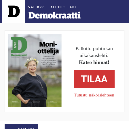
ALUEET
Palkittu politiikan
aikakauslehti.
Katso hinnat!
TILAA
Tutustu näköislehteen
Politiikka