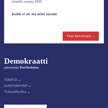
nimellä vuonna 1895.
Kaikki ei ole sitä miltä näyttää.
Tilaa demokraatti →
Demokraatti
päätoimittaja:
Petri Korhonen
TOIMITUS →
ILMOITUSMYYNTI →
TILAAJAPALVELU →