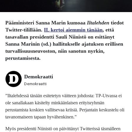
Pääministeri
Sanna Marin
kumoaa
Iltalehden
tiedot
Twitter-tilillään.
IL kertoi aiemmin tänään
, että
tasavallan presidentti
Sauli Niinistö
on esittänyt
Sanna Marinin (sd.) hallitukselle ajatuksen erillisen
turvallisuusneuvoston, niin sanotun nyrkin,
perustamisesta.
Demokraatti
Demokraatti
”Iltalehdessä tänään esitetetyn väitteen johdosta: TP-Utvassa ei
ole sanallakaan käsitelty minkäänlaisen erityisryhmän
perustamista koskien vallitsevaa kriisiä. Perjantain keskustelu oli
tavanomaiseen tapaan hyvähenkinen.”
Myös presidentti Niinistö on päivittänyt Twitterissä täsmälleen