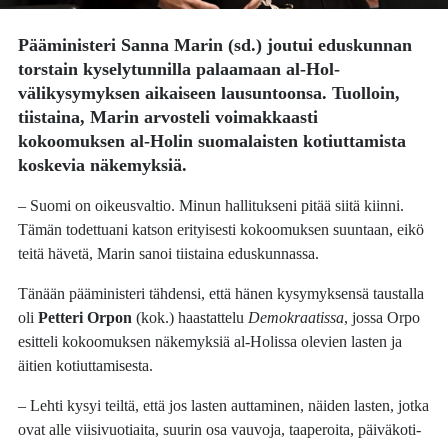
Pääministeri
Sanna Marin
(sd.) joutui eduskunnan
torstain kyselytunnilla palaamaan al-Hol-
välikysymyksen aikaiseen lausuntoonsa. Tuolloin,
tiistaina, Marin arvosteli voimakkaasti
kokoomuksen al-Holin suomalaisten kotiuttamista
koskevia näkemyksiä.
– Suomi on oikeusvaltio. Minun hallitukseni pitää siitä kiinni.
Tämän todettuani katson erityisesti kokoomuksen suuntaan, eikö
teitä hävetä, Marin sanoi tiistaina eduskunnassa.
Tänään pääministeri tähdensi, että hänen kysymyksensä taustalla
oli
Petteri Orpon
(kok.) haastattelu
Demokraatissa
, jossa Orpo
esitteli kokoomuksen näkemyksiä al-Holissa olevien lasten ja
äitien kotiuttamisesta.
– Lehti kysyi teiltä, että jos lasten auttaminen, näiden lasten, jotka
ovat alle viisivuotiaita, suurin osa vauvoja, taaperoita, päiväkoti-