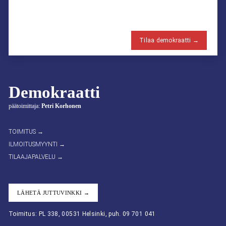
Tilaa demokraatti →
Demokraatti
päätoimittaja:
Petri Korhonen
TOIMITUS →
ILMOITUSMYYNTI →
TILAAJAPALVELU →
LÄHETÄ JUTTUVINKKI →
Toimitus: PL 338, 00531 Helsinki, puh. 09 701 041