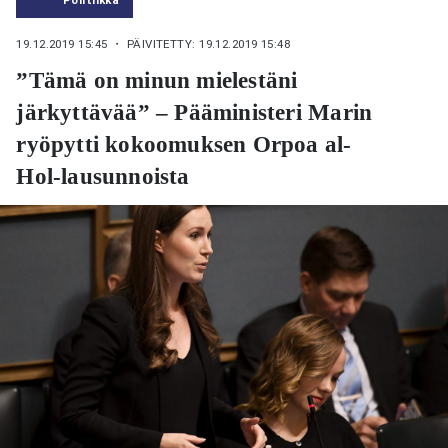
19.12.2019 15:45
・ PÄIVITETTY: 19.12.2019 15:48
”Tämä on minun mielestäni
järkyttävää” – Pääministeri Marin
ryöpytti kokoomuksen Orpoa al-
Hol-lausunnoista