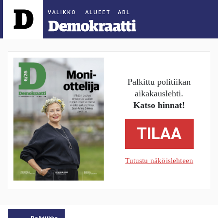
ALUEET
Palkittu politiikan
aikakauslehti.
Katso hinnat!
TILAA
Tutustu näköislehteen
Politiikka