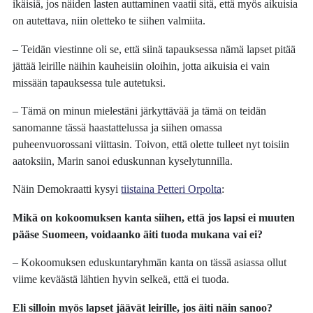
ikäisiä, jos näiden lasten auttaminen vaatii sitä, että myös aikuisia
on autettava, niin oletteko te siihen valmiita.
– Teidän viestinne oli se, että siinä tapauksessa nämä lapset pitää
jättää leirille näihin kauheisiin oloihin, jotta aikuisia ei vain
missään tapauksessa tule autetuksi.
– Tämä on minun mielestäni järkyttävää ja tämä on teidän
sanomanne tässä haastattelussa ja siihen omassa
puheenvuorossani viittasin. Toivon, että olette tulleet nyt toisiin
aatoksiin, Marin sanoi eduskunnan kyselytunnilla.
Näin Demokraatti kysyi
tiistaina Petteri Orpolta
:
Mikä on kokoomuksen kanta siihen, että jos lapsi ei muuten
pääse Suomeen, voidaanko äiti tuoda mukana vai ei?
– Kokoomuksen eduskuntaryhmän kanta on tässä asiassa ollut
viime keväästä lähtien hyvin selkeä, että ei tuoda.
Eli silloin myös lapset jäävät leirille, jos äiti näin sanoo?