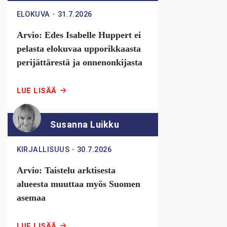
ELOKUVA
・
31.7.2026
Arvio: Edes Isabelle Huppert ei
pelasta elokuvaa upporikkaasta
perijättärestä ja onnenonkijasta
LUE LISÄÄ
Susanna Luikku
KIRJALLISUUS
・
30.7.2026
Arvio: Taistelu arktisesta
alueesta muuttaa myös Suomen
asemaa
LUE LISÄÄ