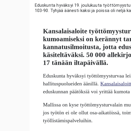
Eduskunta hyväksyi 19. joulukuuta työttömyysturv
103-90. Tyhjää äänesti kaksi ja poissa oli neljä 
Kansalaisaloite työttömyystur
kumoamiseksi on kerännyt tar
kannatusilmoitusta, jotta edu
käsiteltäväksi. 50 000 allekirj
17 tänään iltapäivällä.
Eduskunta hyväksyi työttömyysturvaa lei
hallituspuolueiden äänillä.
Kansalaisaloit
eduskunnan päätöksiä voi yrittää kumota k
Mallissa on kyse työttömyysturvalain mu
jos työtön ei ole ollut osa-aikatöissä, toim
työllistämispalveluihin.