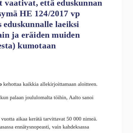
t vaativat, että eduskunnan
symä HE 124/2017 vp
s eduskunnalle laeiksi
in ja eräiden muiden
esta) kumotaan
o
kehottaa kaikkia allekirjoittamaan aloitteen.
n, kun palaan joululomalta töihin, Aalto sanoi
 vuotta aikaa kerätä tarvittavat 50 000 nimeä.
asassa ennätysnopeasti, vain kahdeksassa