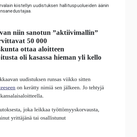
alain kiistellyn uudistuksen hallituspuolueiden äänin
kansanedustajaa.
van niin sanotun ”aktiivimallin”
vittavat 50 000
skunta ottaa aloitteen
oitusta oli kasassa hieman yli kello
kkaavan uudistuksen runsas viikko sitten
teeseen
on kerätty nimiä sen jälkeen. Jo tehtyjä
ansalaisaloitteella.
utoksesta, joka leikkaa työttömyyskorvausta,
inut yrittäjänä tai osallistunut