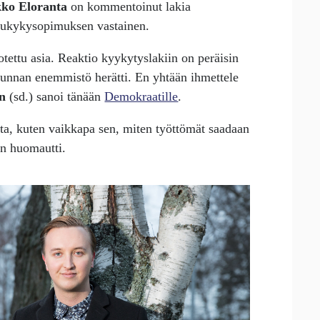
kko Eloranta
on kommentoinut lakia
ilukykysopimuksen vastainen.
otettu asia. Reaktio kyykytyslakiin on peräisin
uskunnan enemmistö herätti. En yhtään ihmettele
en
(sd.) sanoi tänään
Demokraatille
.
oita, kuten vaikkapa sen, miten työttömät saadaan
en huomautti.