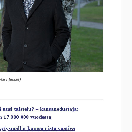
kka Flander)
 uusi taistelu? – kansanedustaja:
in 17 000 000 vuodessa
kytysmallin kumoamista vaativa