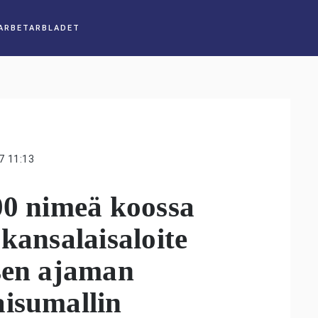
7 11:13
00 nimeä koossa
kansalaisaloite
ksen ajaman
aisumallin