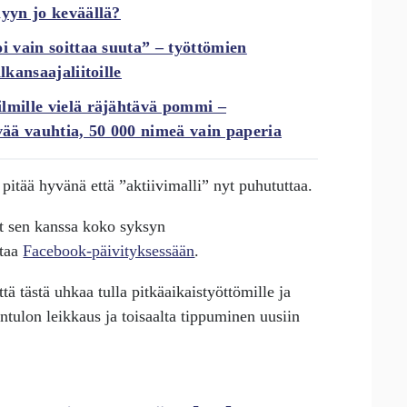
lyyn jo keväällä?
i vain soittaa suuta” – työttömien
lkansaajaliitoille
lmille vielä räjähtävä pommi –
ää vauhtia, 50 000 nimeä vain paperia
pitää hyvänä että ”aktiivimalli” nyt puhututtaa.
ut sen kanssa koko syksyn
ttaa
Facebook-päivityksessään
.
tä tästä uhkaa tulla pitkäaikaistyöttömille ja
ntulon leikkaus ja toisaalta tippuminen uusiin