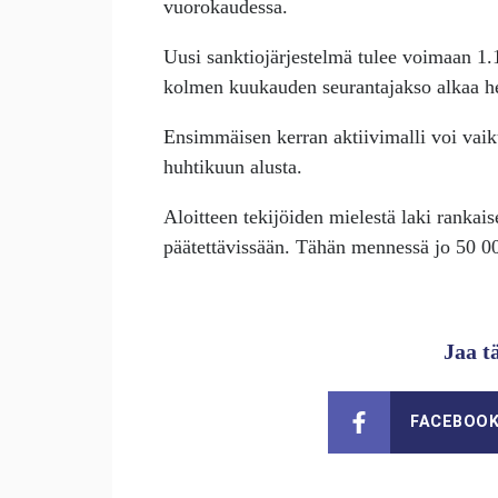
vuorokaudessa.
Uusi sanktiojärjestelmä tulee voimaan 1.
kolmen kuukauden seurantajakso alkaa het
Ensimmäisen kerran aktiivimalli voi vai
huhtikuun alusta.
Aloitteen tekijöiden mielestä laki rankais
päätettävissään. Tähän mennessä jo 50 00
Jaa t
FACEBOO