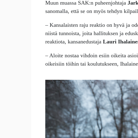
Muun muassa SAK:n puheenjohtaja
Jar
sanomalla, että se on myös tehdyn kilpa
– Kansalaisten raju reaktio on hyvä ja od
niistä tunnoista, joita hallituksen ja ed
reaktiota, kansanedustaja
Lauri Ihalain
– Aloite nostaa vihdoin esiin oikeita asi
oikeisiin töihin tai koulutukseen, Ihalain