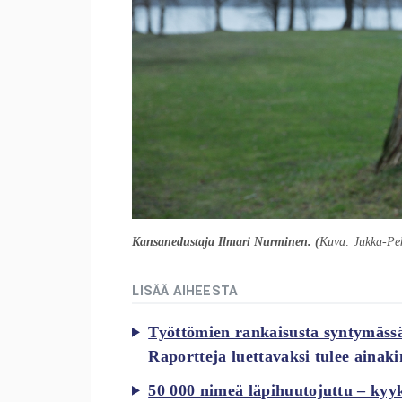
Kansanedustaja Ilmari Nurminen. (
Kuva: Jukka-Pe
LISÄÄ AIHEESTA
Työttömien rankaisusta syntymässä
Raportteja luettavaksi tulee ainak
50 000 nimeä läpihuutojuttu – kyy