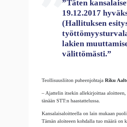
”Täten kansalaise
19.12.2017 hyväk
(Hallituksen esity
työttömyysturvala
lakien muuttamis
välittömästi.”
Teollisuusliiton puheenjohtaja
Riku Aalt
– Ajattelin itsekin allekirjoittaa aloittee
tänään STT:n haastattelussa.
Kansalaisaloitteella on lain mukaan puoli
Tämän aloiteeen kohdalla tuo määrä on k