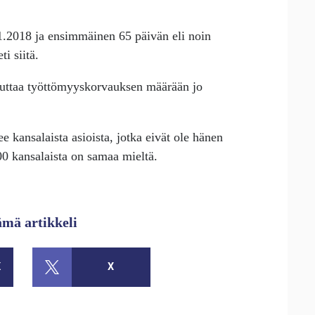
1.2018 ja ensimmäinen 65 päivän eli noin
i siitä.
kuttaa työttömyyskorvauksen määrään jo
ee kansalaista asioista, jotka eivät ole hänen
0 kansalaista on samaa mieltä.
ämä artikkeli
K
X