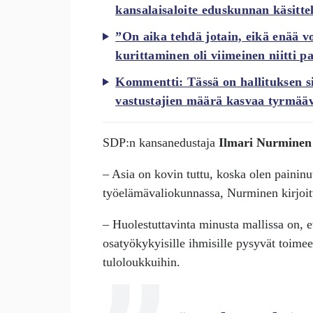
kansalaisaloite eduskunnan käsitte
”On aika tehdä jotain, eikä enää vo
kurittaminen oli viimeinen niitti pa
Kommentti: Tässä on hallituksen si
vastustajien määrä kasvaa tyrmääv
SDP:n kansanedustaja
Ilmari Nurminen
– Asia on kovin tuttu, koska olen painin
työelämävaliokunnassa, Nurminen kirjoi
– Huolestuttavinta minusta mallissa on, et
osatyökykyisille ihmisille pysyvät toimee
tuloloukkuihin.