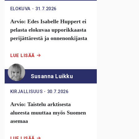
ELOKUVA
・
31.7.2026
Arvio: Edes Isabelle Huppert ei
pelasta elokuvaa upporikkaasta
perijättärestä ja onnenonkijasta
LUE LISÄÄ
Susanna Luikku
KIRJALLISUUS
・
30.7.2026
Arvio: Taistelu arktisesta
alueesta muuttaa myös Suomen
asemaa
LUE LISÄÄ