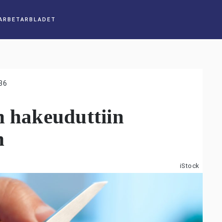
36
n hakeuduttiin
n
iStock