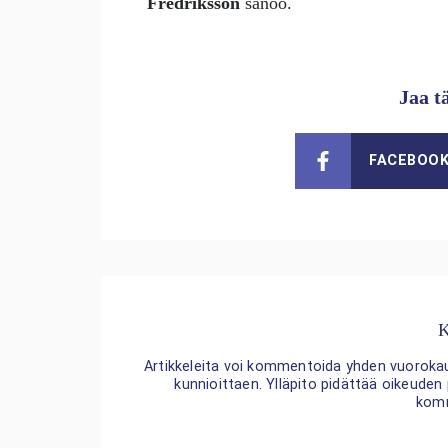
Fredriksson
sanoo.
Jaa t
FACEBOO
K
Artikkeleita voi kommentoida yhden vuorokaude
kunnioittaen. Ylläpito pidättää oikeuden
kom