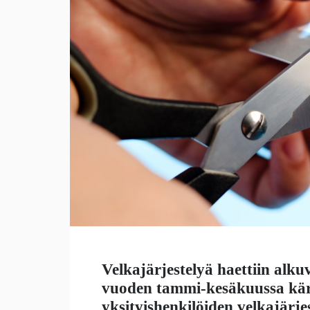
Velkajärjestelyä haettiin a
vuoden tammi-kesäkuussa käräj
yksityishenkilöiden velkajärj