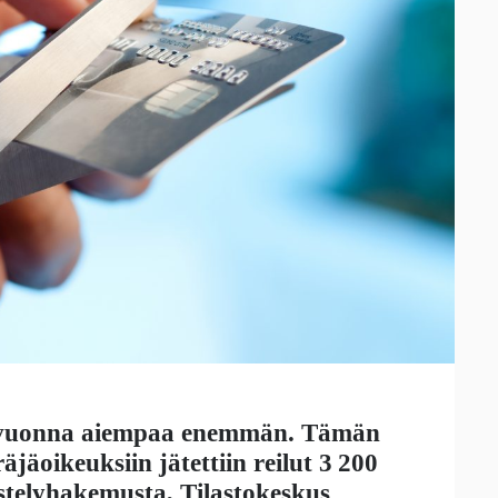
lkuvuonna aiempaa enemmän. Tämän
äoikeuksiin jätettiin reilut 3 200
estelyhakemusta, Tilastokeskus