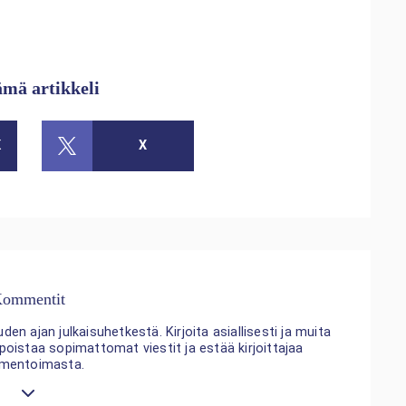
ämä artikkeli
K
X
ommentit
n ajan julkaisuhetkestä. Kirjoita asiallisesti ja muita
 poistaa sopimattomat viestit ja estää kirjoittajaa
mentoimasta.