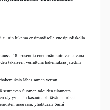
i suurin lukema ensimmäisellä vuosipuoliskolla
säkuussa 18 prosenttia enemmän kuin vastaavana
en takaiseen verrattuna hakemuksia jätettiin
elyhakemuksia lähes saman verran.
ää seuraavan Suomen talouden tilannetta
en täytyy ensin kasautua riittävän suuriksi
kemusten määrässä, yliaktuaari
Sami