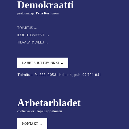
Demokraatti
päätoimittaja:
Petri Korhonen
TOIMITUS →
ILMOITUSMYYNTI →
TILAAJAPALVELU →
LÄHETÄ JUTTUVINKKI →
Toimitus: PL 338, 00531 Helsinki, puh. 09 701 041
Arbetarbladet
chefredaktör:
Topi Lappalainen
KONTAKT →