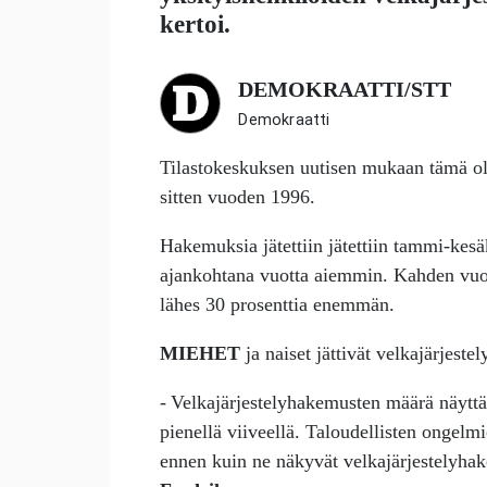
kertoi.
DEMOKRAATTI/STT
Demokraatti
Tilastokeskuksen uutisen mukaan tämä ol
sitten vuoden 1996.
Hakemuksia jätettiin jätettiin tammi-ke
ajankohtana vuotta aiemmin. Kahden vuod
lähes 30 prosenttia enemmän.
MIEHET
ja naiset jättivät velkajärjest
- Velkajärjestelyhakemusten määrä näytt
pienellä viiveellä. Taloudellisten ongelmi
ennen kuin ne näkyvät velkajärjestelyha