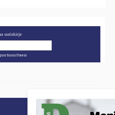
aa uutiskirje
postiosoitteesi