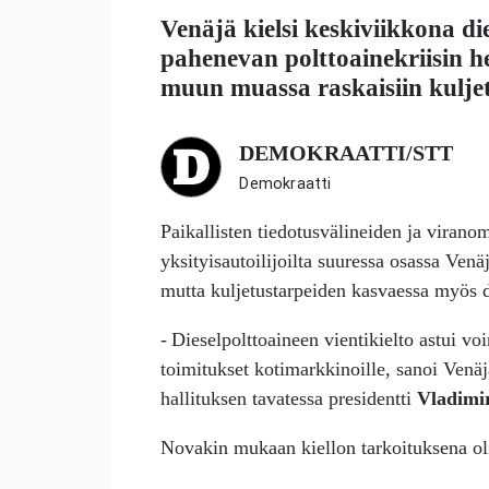
Venäjä kielsi keskiviikkona di
pahenevan polttoainekriisin he
muun muassa raskaisiin kuljet
DEMOKRAATTI/STT
Demokraatti
Paikallisten tiedotusvälineiden ja virano
yksityisautoilijoilta suuressa osassa Venä
mutta kuljetustarpeiden kasvaessa myös d
- Dieselpolttoaineen vientikielto astui v
toimitukset kotimarkkinoille, sanoi Venä
hallituksen tavatessa presidentti
Vladimi
Novakin mukaan kiellon tarkoituksena oli