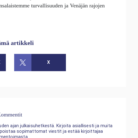
salaistemme turvallisuuden ja Venäjän rajojen
ämä artikkeli
K
X
ommentit
n ajan julkaisuhetkestä. Kirjoita asiallisesti ja muita
 poistaa sopimattomat viestit ja estää kirjoittajaa
mentoimasta.