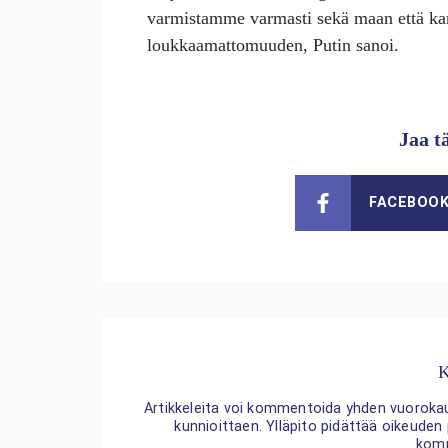
varmistamme varmasti sekä maan että kan
loukkaamattomuuden, Putin sanoi.
Jaa t
FACEBOO
K
Artikkeleita voi kommentoida yhden vuorokaude
kunnioittaen. Ylläpito pidättää oikeuden
kom