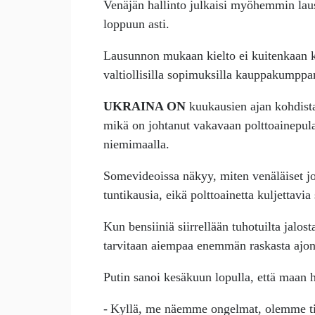
Venäjän hallinto julkaisi myöhemmin lau
loppuun asti.
Lausunnon mukaan kielto ei kuitenkaan ko
valtiollisilla sopimuksilla kauppakumppa
UKRAINA ON
kuukausien ajan kohdista
mikä on johtanut vakavaan polttoainepula
niemimaalla.
Somevideoissa näkyy, miten venäläiset jon
tuntikausia, eikä polttoainetta kuljettavia
Kun bensiiniä siirrellään tuhotuilta jalos
tarvitaan aiempaa enemmän raskasta ajone
Putin sanoi kesäkuun lopulla, että maan h
- Kyllä, me näemme ongelmat, olemme tie