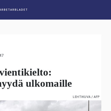
47
ientikielto:
 myydä ulkomaille
LEHTIKUVA / AFP