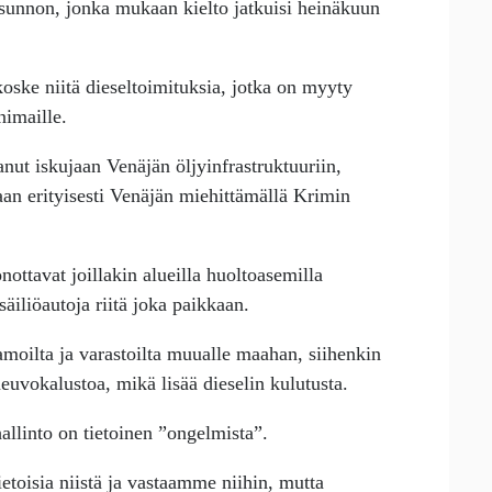
sunnon, jonka mukaan kielto jatkuisi heinäkuun
ske niitä dieseltoimituksia, jotka on myyty
nimaille.
nut iskujaan Venäjän öljyinfrastruktuuriin,
an erityisesti Venäjän miehittämällä Krimin
ottavat joillakin alueilla huoltoasemilla
 säiliöautoja riitä joka paikkaan.
tamoilta ja varastoilta muualle maahan, siihenkin
uvokalustoa, mikä lisää dieselin kulutusta.
allinto on tietoinen ”ongelmista”.
toisia niistä ja vastaamme niihin, mutta