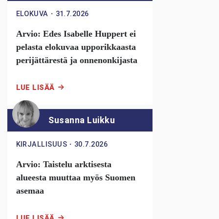
ELOKUVA
・
31.7.2026
Arvio: Edes Isabelle Huppert ei
pelasta elokuvaa upporikkaasta
perijättärestä ja onnenonkijasta
LUE LISÄÄ
Susanna Luikku
KIRJALLISUUS
・
30.7.2026
Arvio: Taistelu arktisesta
alueesta muuttaa myös Suomen
asemaa
LUE LISÄÄ