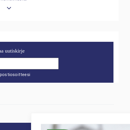
aa uutiskirje
postiosoitteesi