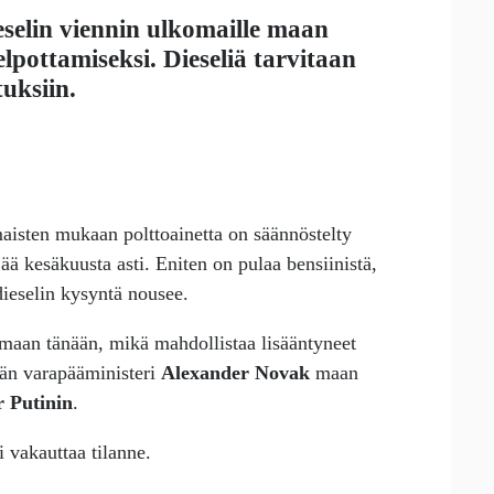
eselin viennin ulkomaille maan
lpottamiseksi. Dieseliä tarvitaan
uksiin.
maisten mukaan polttoainetta on säännöstelty
jää kesäkuusta asti. Eniten on pulaa bensiinistä,
ieselin kysyntä nousee.
oimaan tänään, mikä mahdollistaa lisääntyneet
jän varapääministeri
Alexander Novak
maan
r Putinin
.
 vakauttaa tilanne.