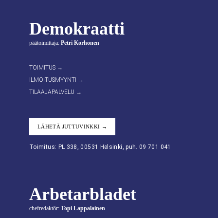
Demokraatti
päätoimittaja:
Petri Korhonen
TOIMITUS →
ILMOITUSMYYNTI →
TILAAJAPALVELU →
LÄHETÄ JUTTUVINKKI →
Toimitus: PL 338, 00531 Helsinki, puh. 09 701 041
Arbetarbladet
chefredaktör:
Topi Lappalainen