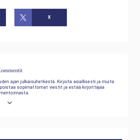
K
X
ommentit
n ajan julkaisuhetkestä. Kirjoita asiallisesti ja muita
 poistaa sopimattomat viestit ja estää kirjoittajaa
mentoimasta.