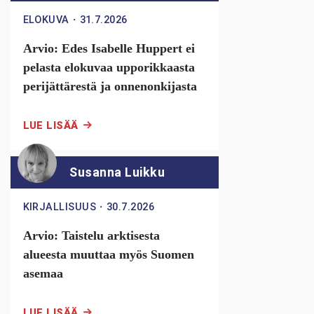
ELOKUVA
・
31.7.2026
Arvio: Edes Isabelle Huppert ei
pelasta elokuvaa upporikkaasta
perijättärestä ja onnenonkijasta
LUE LISÄÄ
Susanna Luikku
KIRJALLISUUS
・
30.7.2026
Arvio: Taistelu arktisesta
alueesta muuttaa myös Suomen
asemaa
LUE LISÄÄ