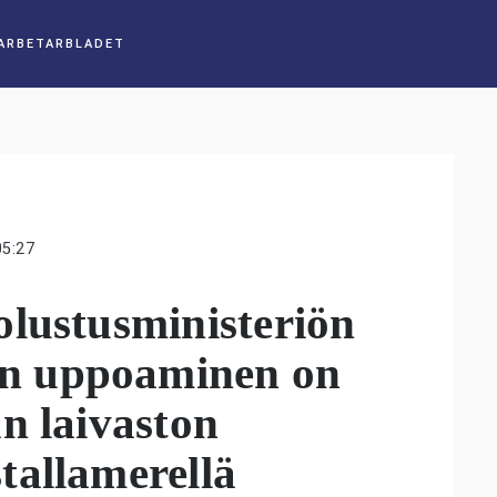
05:27
lustusministeriön
n uppoaminen on
n laivaston
tallamerellä