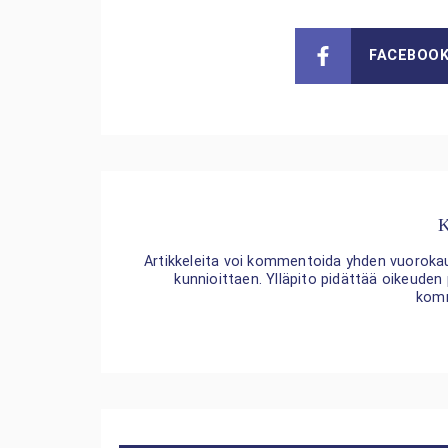
FACEBOO
K
Artikkeleita voi kommentoida yhden vuorokaude
kunnioittaen. Ylläpito pidättää oikeuden
kom