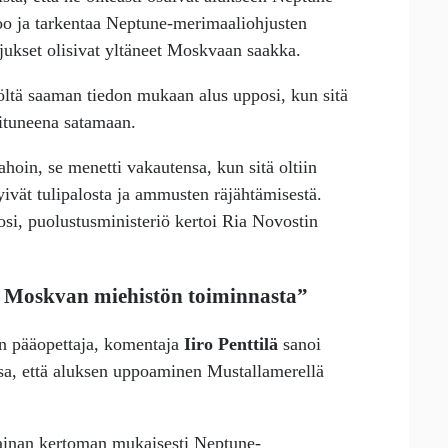
oo ja tarkentaa Neptune-merimaaliohjusten
hjukset olisivat yltäneet Moskvaan saakka.
öltä saaman tiedon mukaan alus upposi, kun sitä
oituneena satamaan.
hoin, se menetti vakautensa, kun sitä oltiin
vät tulipalosta ja ammusten räjähtämisestä.
si, puolustusministeriö kertoi Ria Novostin
 Moskvan miehistön toiminnasta”
n pääopettaja, komentaja
Iiro Penttilä
sanoi
ssa, että aluksen uppoaminen Mustallamerellä
rainan kertoman mukaisesti Neptune-