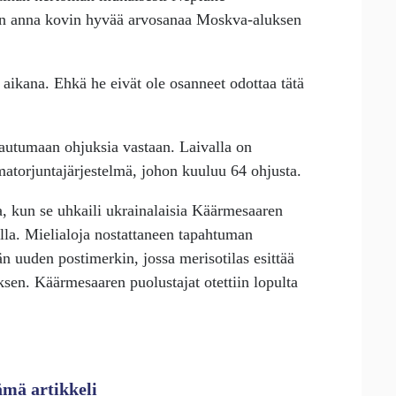
an anna kovin hyvää arvosanaa
Moskva
-aluksen
n aikana. Ehkä he eivät ole osanneet odottaa tätä
tautumaan ohjuksia vastaan. Laivalla on
torjuntajärjestelmä, johon kuuluu 64 ohjusta.
sa, kun se uhkaili ukrainalaisia Käärmesaaren
malla. Mielialoja nostattaneen tapahtuman
än uuden postimerkin, jossa merisotilas esittää
ksen. Käärmesaaren puolustajat otettiin lopulta
ämä artikkeli