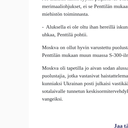
merimaaliohjukset, ei se Penttilän muka
miehistön toiminnasta.
- Aluksella ei ole oltu ihan hereillä isku
uhkaa, Penttilä pohtii.
Moskva
on ollut hyvin varustettu puolus
Penttilän mukaan muun muassa S-300-ilma
Moskva
oli tapetilla jo aivan sodan alus
puolustajia, jotka vastasivat haistattele
kunniaksi Ukrainan posti julkaisi vastikä
sotalaivalle tunnetun keskisormitervehdy
vangeiksi.
Jaa t