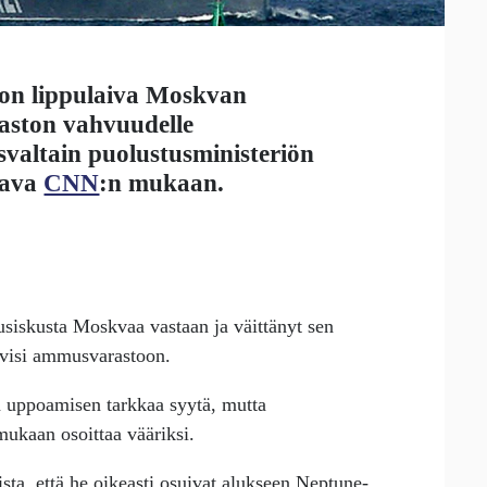
on lippulaiva Moskvan
aston vahvuudelle
valtain puolustusministeriön
nava
CNN
:n mukaan.
usiskusta Moskvaa vastaan ja väittänyt sen
 levisi ammusvarastoon.
a uppoamisen tarkkaa syytä, mutta
mukaan osoittaa vääriksi.
sta, että he oikeasti osuivat alukseen Neptune-