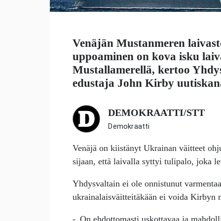
Venäjän Mustanmeren laivast
uppoaminen on kova isku laiv
Mustallamerellä, kertoo Yhdys
edustaja
John Kirby
uutiska
DEMOKRAATTI/STT
Demokraatti
Venäjä on kiistänyt Ukrainan väitteet ohj
sijaan, että laivalla syttyi tulipalo, joka
Yhdysvaltain ei ole onnistunut varmenta
ukrainalaisväitteitäkään ei voida Kirbyn 
- On ehdottomasti uskottavaa ja mahdolli