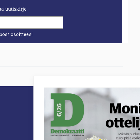
aa uutiskirje
postiosoitteesi