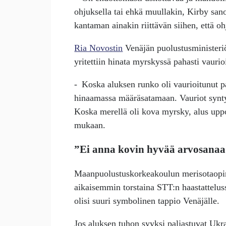
ohjuksella tai ehkä muullakin, Kirby san
kantaman ainakin riittävän siihen, että o
Ria Novostin
Venäjän puolustusministeri
yritettiin hinata myrskyssä pahasti vauri
- Koska aluksen runko oli vaurioitunut pa
hinaamassa määräsatamaan. Vauriot syntyi
Koska merellä oli kova myrsky, alus uppo
mukaan.
”Ei anna kovin hyvää arvosanaa
Maanpuolustuskorkeakoulun merisotaopi
aikaisemmin torstaina STT:n haastattelu
olisi suuri symbolinen tappio Venäjälle.
Jos aluksen tuhon syyksi paljastuvat Uk