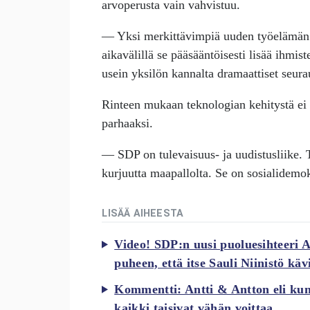
arvoperusta vain vahvistuu.
— Yksi merkittävimpiä uuden työelämän a
aikavälillä se pääsääntöisesti lisää ihmist
usein yksilön kannalta dramaattiset seura
Rinteen mukaan teknologian kehitystä ei p
parhaaksi.
— SDP on tulevaisuus- ja uudistusliike. 
kurjuutta maapallolta. Se on sosialidemok
LISÄÄ AIHEESTA
Video! SDP:n uusi puoluesihteeri 
puheen, että itse Sauli Niinistö kä
Kommentti: Antti & Antton eli kun
kaikki taisivat vähän voittaa