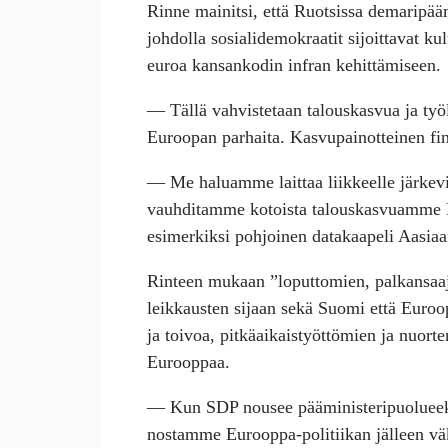
Rinne mainitsi, että Ruotsissa demaripää
johdolla sosialidemokraatit sijoittavat k
euroa kansankodin infran kehittämiseen.
— Tällä vahvistetaan talouskasvua ja työl
Euroopan parhaita. Kasvupainotteinen finan
— Me haluamme laittaa liikkeelle järkeviä
vauhditamme kotoista talouskasvuamme Ru
esimerkiksi pohjoinen datakaapeli Aasia
Rinteen mukaan ”loputtomien, palkansaaji
leikkausten sijaan sekä Suomi että Euroopp
ja toivoa, pitkäaikaistyöttömien ja nuort
Eurooppaa.
— Kun SDP nousee pääministeripuolueeks
nostamme Eurooppa-politiikan jälleen väk