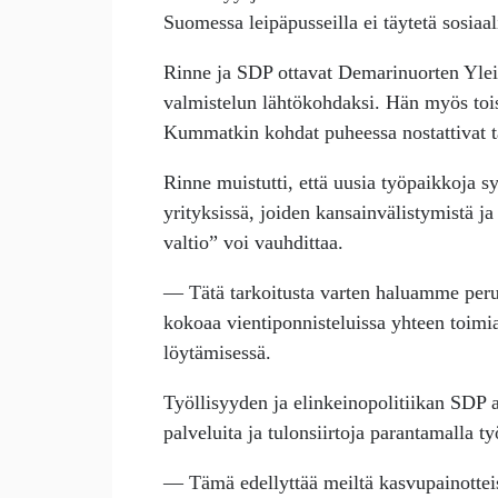
Suomessa leipäpusseilla ei täytetä sosiaa
Rinne ja SDP ottavat Demarinuorten Ylei
valmistelun lähtökohdaksi. Hän myös tois
Kummatkin kohdat puheessa nostattivat 
Rinne muistutti, että uusia työpaikkoja sy
yrityksissä, joiden kansainvälistymistä j
valtio” voi vauhdittaa.
— Tätä tarkoitusta varten haluamme peru
kokoaa vientiponnisteluissa yhteen toimi
löytämisessä.
Työllisyyden ja elinkeinopolitiikan SDP 
palveluita ja tulonsiirtoja parantamalla ty
— Tämä edellyttää meiltä kasvupainotteist