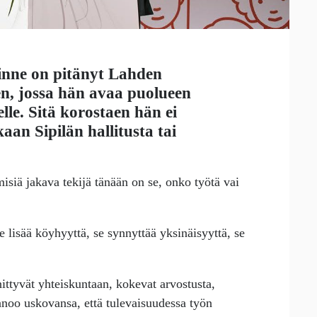
inne
on pitänyt Lahden
n, jossa hän avaa puolueen
lle. Sitä korostaen hän ei
an Sipilän hallitusta tai
siä jakava tekijä tänään on se, onko työtä vai
lisää köyhyyttä, se synnyttää yksinäisyyttä, se
ittyvät yhteiskuntaan, kokevat arvostusta,
sanoo uskovansa, että tulevaisuudessa työn