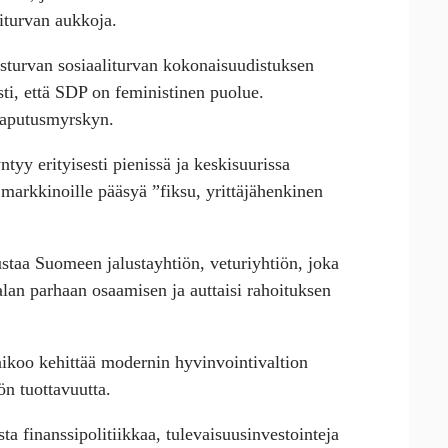
liturvan aukkoja.
sturvan sosiaaliturvan kokonaisuudistuksen
ti, että SDP on feministinen puolue.
taputusmyrskyn.
ntyy erityisesti pienissä ja keskisuurissa
a markkinoille pääsyä ”fiksu, yrittäjähenkinen
staa Suomeen jalustayhtiön, veturiyhtiön, joka
alan parhaan osaamisen ja auttaisi rahoituksen
aikoo kehittää modernin hyvinvointivaltion
ön tuottavuutta.
a finanssipolitiikkaa, tulevaisuusinvestointeja