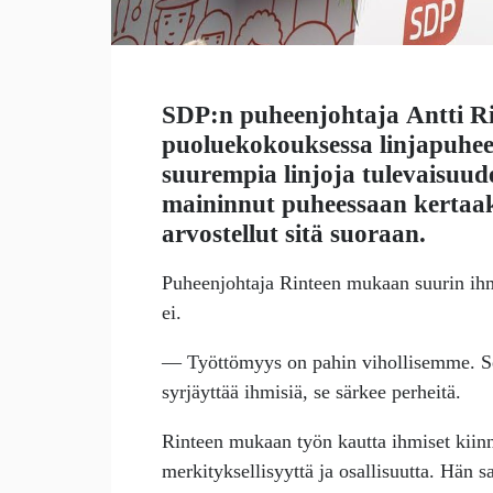
SDP:n puheenjohtaja
Antti R
puoluekokouksessa linjapuhee
suurempia linjoja tulevaisuude
maininnut puheessaan kertaaka
arvostellut sitä suoraan.
Puheenjohtaja Rinteen mukaan suurin ihmi
ei.
— Työttömyys on pahin vihollisemme. Se 
syrjäyttää ihmisiä, se särkee perheitä.
Rinteen mukaan työn kautta ihmiset kiinn
merkityksellisyyttä ja osallisuutta. Hän 