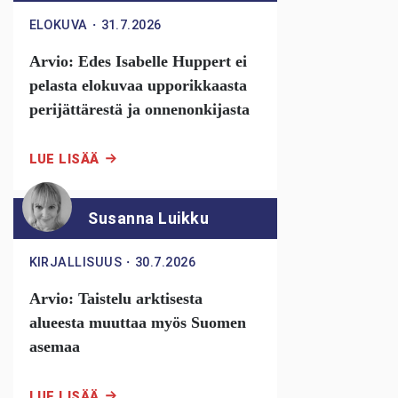
ELOKUVA
・
31.7.2026
Arvio: Edes Isabelle Huppert ei
pelasta elokuvaa upporikkaasta
perijättärestä ja onnenonkijasta
LUE LISÄÄ
Susanna Luikku
KIRJALLISUUS
・
30.7.2026
Arvio: Taistelu arktisesta
alueesta muuttaa myös Suomen
asemaa
LUE LISÄÄ