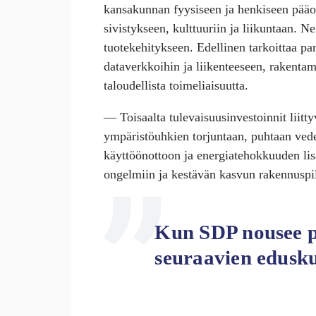
kansakunnan fyysiseen ja henkiseen pääo
sivistykseen, kulttuuriin ja liikuntaan. 
tuotekehitykseen. Edellinen tarkoittaa pa
dataverkkoihin ja liikenteeseen, rakentam
taloudellista toimeliaisuutta.
— Toisaalta tulevaisuusinvestoinnit liit
ympäristöuhkien torjuntaan, puhtaan ved
käyttöönottoon ja energiatehokkuuden l
ongelmiin ja kestävän kasvun rakennuspil
Kun SDP nousee p
seuraavien edusk