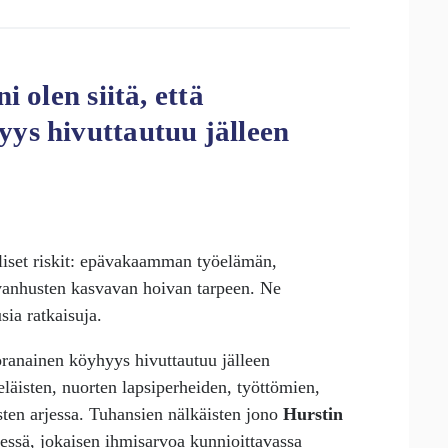
i olen siitä, että
ys hivuttautuu jälleen
liset riskit: epävakaamman työelämän,
 vanhusten kasvavan hoivan tarpeen. Ne
ia ratkaisuja.
uoranainen köyhyys hivuttautuu jälleen
äisten, nuorten lapsiperheiden, työttömien,
sten arjessa. Tuhansien nälkäisten jono
Hurstin
isessä, jokaisen ihmisarvoa kunnioittavassa