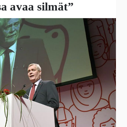
sa avaa silmät”