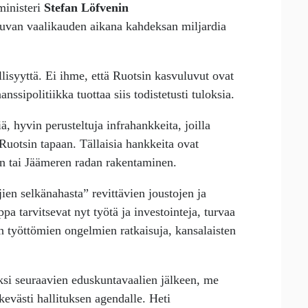
ministeri
Stefan Löfvenin
uluvan vaalikauden aikana kahdeksan miljardia
lisyyttä. Ei ihme, että Ruotsin kasvuluvut ovat
ssipolitiikka tuottaa siis todistetusti tuloksia.
, hyvin perusteltuja infrahankkeita, joilla
otsin tapaan. Tällaisia hankkeita ovat
an tai Jäämeren radan rakentaminen.
en selkänahasta” revittävien joustojen ja
a tarvitsevat nyt työtä ja investointeja, turvaa
en työttömien ongelmien ratkaisuja, kansalaisten
i seuraavien eduskuntavaalien jälkeen, me
evästi hallituksen agendalle. Heti