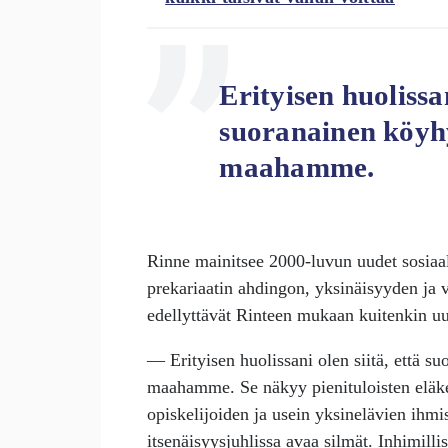
Erityisen huolissan
suoranainen köyhy
maahamme.
Rinne mainitsee 2000-luvun uudet sosiaa
prekariaatin ahdingon, yksinäisyyden ja
edellyttävät Rinteen mukaan kuitenkin uus
— Erityisen huolissani olen siitä, että s
maahamme. Se näkyy pienituloisten eläkel
opiskelijoiden ja usein yksinelävien ihmi
itsenäisyysjuhlissa avaa silmät. Inhimill