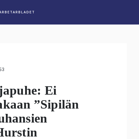
53
njapuhe: Ei
akaan ”Sipilän
Tuhansien
Hurstin