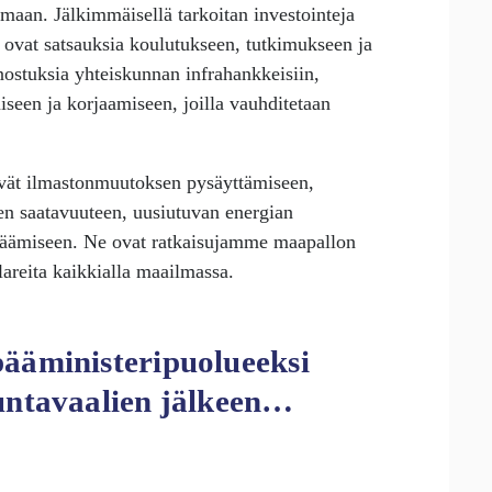
maan. Jälkimmäisellä tarkoitan investointeja
Ne ovat satsauksia koulutukseen, tutkimukseen ja
nostuksia yhteiskunnan infrahankkeisiin,
iseen ja korjaamiseen, joilla vauhditetaan
tyvät ilmastonmuutoksen pysäyttämiseen,
en saatavuuteen, uusiutuvan energian
isäämiseen. Ne ovat ratkaisujamme maapallon
areita kaikkialla maailmassa.
ääministeripuolueeksi
untavaalien jälkeen…