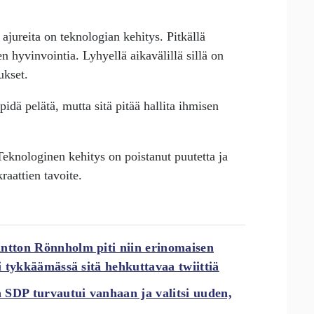
jureita on teknologian kehitys. Pitkällä
en hyvinvointia. Lyhyellä aikavälillä sillä on
ukset.
idä pelätä, mutta sitä pitää hallita ihmisen
Teknologinen kehitys on poistanut puutetta ja
raattien tavoite.
Antton Rönnholm piti niin erinomaisen
vi tykkäämässä sitä hehkuttavaa twiittiä
 SDP turvautui vanhaan ja valitsi uuden,