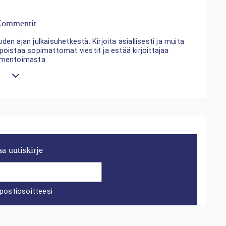
ommentit
n ajan julkaisuhetkestä. Kirjoita asiallisesti ja muita
 poistaa sopimattomat viestit ja estää kirjoittajaa
mentoimasta.
aa uutiskirje
postiosoitteesi