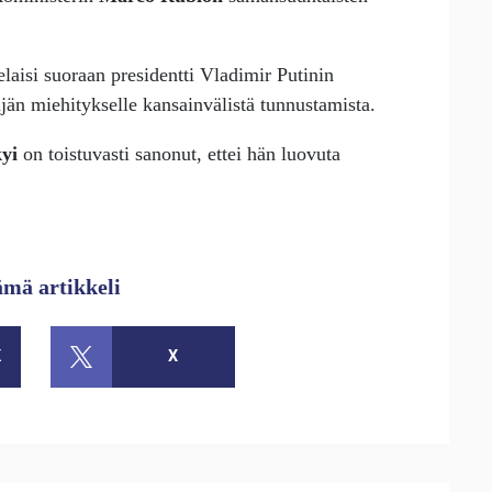
laisi suoraan presidentti Vladimir Putinin
jän miehitykselle kansainvälistä tunnustamista.
yi
on toistuvasti sanonut, ettei hän luovuta
ämä artikkeli
K
X