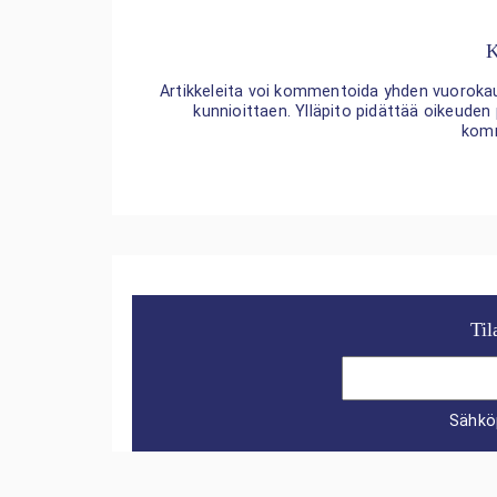
K
Artikkeleita voi kommentoida yhden vuorokaude
kunnioittaen. Ylläpito pidättää oikeuden
kom
Til
Sähkö