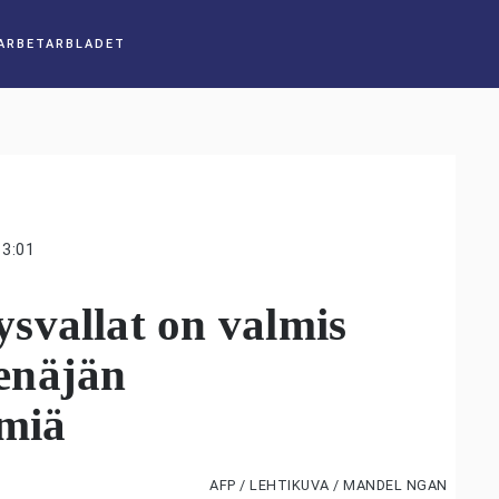
13:01
svallat on valmis
enäjän
imiä
AFP / LEHTIKUVA / MANDEL NGAN