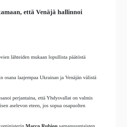
tamaan, että Venäjä hallinnoi
vien lähteiden mukaan lopullista päätöstä
in osana laajempaa Ukrainan ja Venäjän välistä
sanoi perjantaina, että Yhdysvallat on valmis
isen aselevon eteen, jos sopua osapuolten
koministerin
Marco Rubion
samansuuntaisten