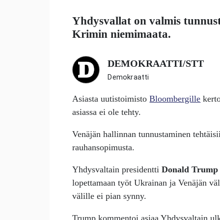
Yhdysvallat on valmis tunnus
Krimin niemimaata.
DEMOKRAATTI/STT
Demokraatti
Asiasta uutistoimisto
Bloombergille
kerto
asiassa ei ole tehty.
Venäjän hallinnan tunnustaminen tehtäisi
rauhansopimusta.
Yhdysvaltain presidentti
Donald Trump
lopettamaan työt Ukrainan ja Venäjän väl
välille ei pian synny.
Trump kommentoi asiaa Yhdysvaltain ul