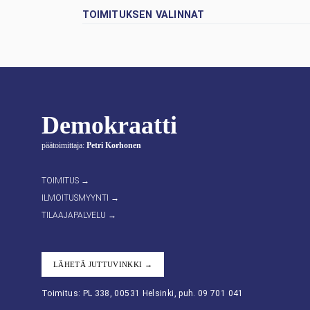
TOIMITUKSEN VALINNAT
Demokraatti
päätoimittaja:
Petri Korhonen
TOIMITUS →
ILMOITUSMYYNTI →
TILAAJAPALVELU →
LÄHETÄ JUTTUVINKKI →
Toimitus: PL 338, 00531 Helsinki, puh. 09 701 041