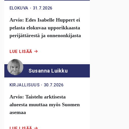
ELOKUVA
・
31.7.2026
Arvio: Edes Isabelle Huppert ei
pelasta elokuvaa upporikkaasta
perijättärestä ja onnenonkijasta
LUE LISÄÄ
Susanna Luikku
KIRJALLISUUS
・
30.7.2026
Arvio: Taistelu arktisesta
alueesta muuttaa myös Suomen
asemaa
LUE LISÄÄ