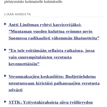
piristysruiske kotimaiselle kulutukselle.
LISÄÄ AIHEESTA
Antti Lindtman ryhtyi kasvissyöjäksi:
”Muutaman vuoden kuluttua syömme myös
Suomessa radikaalisti vähemmän lihatuotteita”
”En tule esittämään sellaista ratkaisua, jossa
vain suurempituloisten verotusta
kevennettäisiin”
Veronmaksajien keskusliitto: Budjettiehdotus
toteutuessaan kiristäisi palkansaajien verotusta
selvästi
STTK: Yritystukirahoista siivu työllisyyden