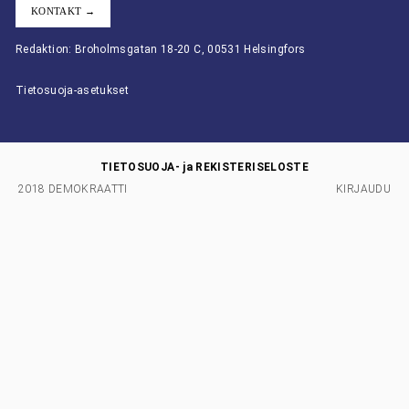
KONTAKT →
Redaktion: Broholmsgatan 18-20 C, 00531 Helsingfors
Tietosuoja-asetukset
TIETOSUOJA- ja REKISTERISELOSTE
2018 DEMOKRAATTI
KIRJAUDU