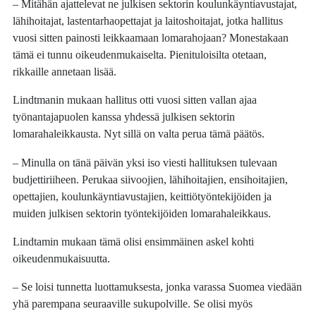
– Mitähän ajattelevat ne julkisen sektorin koulunkäyntiavustajat,
lähihoitajat, lastentarhaopettajat ja laitoshoitajat, jotka hallitus
vuosi sitten painosti leikkaamaan lomarahojaan? Monestakaan
tämä ei tunnu oikeudenmukaiselta. Pienituloisilta otetaan,
rikkaille annetaan lisää.
Lindtmanin mukaan hallitus otti vuosi sitten vallan ajaa
työnantajapuolen kanssa yhdessä julkisen sektorin
lomarahaleikkausta. Nyt sillä on valta perua tämä päätös.
– Minulla on tänä päivän yksi iso viesti hallituksen tulevaan
budjettiriiheen. Perukaa siivoojien, lähihoitajien, ensihoitajien,
opettajien, koulunkäyntiavustajien, keittiötyöntekijöiden ja
muiden julkisen sektorin työntekijöiden lomarahaleikkaus.
Lindtamin mukaan tämä olisi ensimmäinen askel kohti
oikeudenmukaisuutta.
– Se loisi tunnetta luottamuksesta, jonka varassa Suomea viedään
yhä parempana seuraaville sukupolville. Se olisi myös