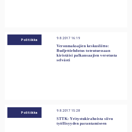
9.8.2017 16:19
Politiikka
Veronmaksajien keskusliitto:
Budjettiehdotus toteutuessaan
kiristäisi palkansaajien verotusta
selvästi
9.8.2017 15:28
Politiikka
STTK: Yritystukirahoista siivu
työllisyyden parantamiseen