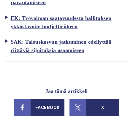
parantamiseen
EK: Työvoiman saatavuudesta hallituksen
ykköstavoite budjettiriiheen
SAK: Talouskasvun jatkuminen edellyttää
riittäviä sijoituksia osaamiseen
Jaa tämä artikkeli
FACEBOOK
X