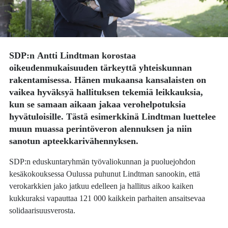
SDP:n
Antti Lindtman
korostaa
oikeudenmukaisuuden tärkeyttä yhteiskunnan
rakentamisessa. Hänen mukaansa kansalaisten on
vaikea hyväksyä hallituksen tekemiä leikkauksia,
kun se samaan aikaan jakaa verohelpotuksia
hyvätuloisille. Tästä esimerkkinä Lindtman luettelee
muun muassa perintöveron alennuksen ja niin
sanotun apteekkarivähennyksen.
SDP:n eduskuntaryhmän työvaliokunnan ja puoluejohdon
kesäkokouksessa Oulussa puhunut Lindtman sanookin, että
verokarkkien jako jatkuu edelleen ja hallitus aikoo kaiken
kukkuraksi vapauttaa 121 000 kaikkein parhaiten ansaitsevaa
solidaarisuusverosta.