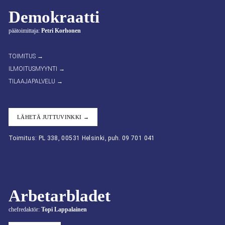
Demokraatti
päätoimittaja:
Petri Korhonen
TOIMITUS →
ILMOITUSMYYNTI →
TILAAJAPALVELU →
LÄHETÄ JUTTUVINKKI →
Toimitus: PL 338, 00531 Helsinki, puh. 09 701 041
Arbetarbladet
chefredaktör:
Topi Lappalainen