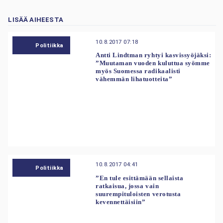
LISÄÄ AIHEESTA
10.8.2017 07:18
Politiikka
Antti Lindtman ryhtyi kasvissyöjäksi:
”Muutaman vuoden kuluttua syömme
myös Suomessa radikaalisti
vähemmän lihatuotteita”
10.8.2017 04:41
Politiikka
”En tule esittämään sellaista
ratkaisua, jossa vain
suurempituloisten verotusta
kevennettäisiin”