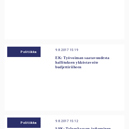
9.8.2017 15:19
Politiikka
EK: Työvoiman saatavuudesta
hallituksen ykköstavoite
budjettiriiheen
9.8.2017 15:12
Politiikka
SAK: Talouskasvun jatkuminen