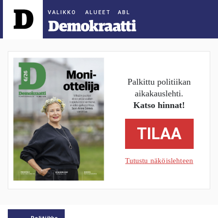
ALUEET
Palkittu politiikan
aikakauslehti.
Katso hinnat!
TILAA
Tutustu näköislehteen
Politiikka