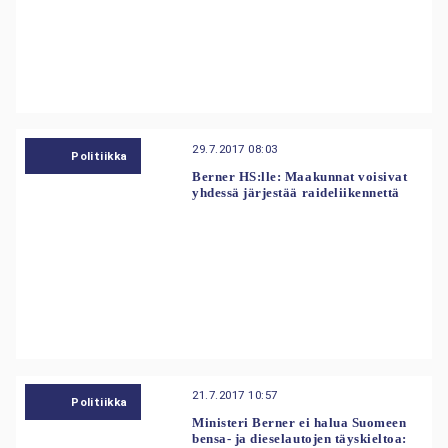
29.7.2017 08:03
Politiikka
Berner HS:lle: Maakunnat voisivat
yhdessä järjestää raideliikennettä
21.7.2017 10:57
Politiikka
Ministeri Berner ei halua Suomeen
bensa- ja dieselautojen täyskieltoa: