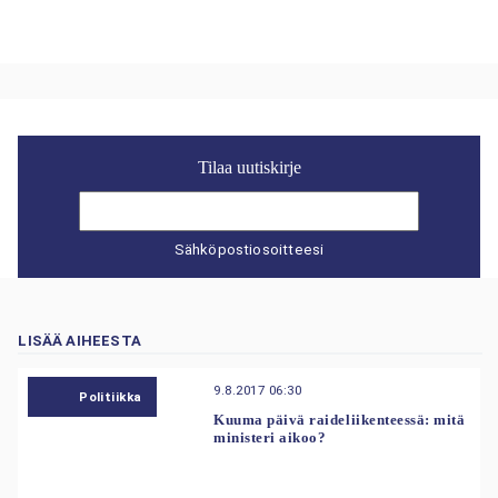
Tilaa uutiskirje
Sähköpostiosoitteesi
LISÄÄ AIHEESTA
9.8.2017 06:30
Politiikka
Kuuma päivä raideliikenteessä: mitä
ministeri aikoo?