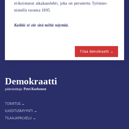
erikoistunut aikakauslehti, joka on perustettu Työmies-
nimellä vuonna 1895.
Kaikki ei ole sitä miltä näyttää.
Tilaa demokraatti →
Demokraatti
päätoimittaja:
Petri Korhonen
TOIMITUS →
ILMOITUSMYYNTI →
TILAAJAPALVELU →