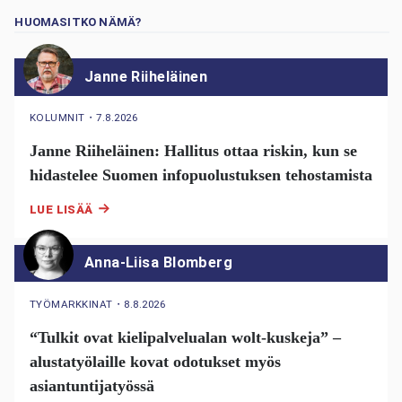
HUOMASITKO NÄMÄ?
Janne Riiheläinen
KOLUMNIT
・
7.8.2026
Janne Riiheläinen: Hallitus ottaa riskin, kun se
hidastelee Suomen infopuolustuksen tehostamista
LUE LISÄÄ
Anna-Liisa Blomberg
TYÖMARKKINAT
・
8.8.2026
“Tulkit ovat kielipalvelualan wolt-kuskeja” –
alustatyölaille kovat odotukset myös
asiantuntijatyössä