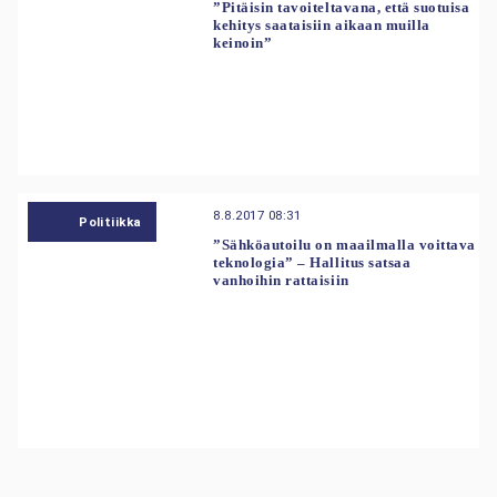
”Pitäisin tavoiteltavana, että suotuisa
kehitys saataisiin aikaan muilla
keinoin”
8.8.2017 08:31
Politiikka
”Sähköautoilu on maailmalla voittava
teknologia” – Hallitus satsaa
vanhoihin rattaisiin