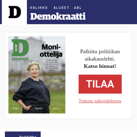
ALUEET
Palkittu politiikan
aikakauslehti.
Katso hinnat!
TILAA
Tutustu näköislehteen
Politiikka