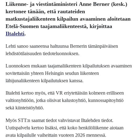
Liikenne- ja viestintäministeri
Anne Berner
(kesk.)
kertonee tänään, että rautateiden
matkustajaliikenteen kilpailun avaaminen aloitetaan
Etelä-Suomen taajamaliikenteestä, kirjoittaa
Iltalehti
.
Lehti sanoo saaneensa haltuunsa Bernerin tämänpäiväisen
lehdistötilaisuuden tiedoteluonnoksen.
Luonnoksen mukaan taajamaliikenteen kilpailutuksen avaaminen
sovitettaisiin yhteen Helsingin seudun liikenteen
lähijunaliikenteen kilpailutuksen kanssa.
Iltalehti kertoo myös, että VR eriytettäisiin kolmeen erilliseen
valtionyhtiöön, jotka olisivat kalustoyhtiö, kunnossapitoyhtiö
sekä kiinteistöyhtiö.
Myös STT:n saamat tiedot vahvistavat Iltalehden tiedot.
Uutispalvelu kertoo lisäksi, että koko henkilöliikenne aiotaan
avata kilpailulle vaiheittain vuoteen 2026 mennessä.