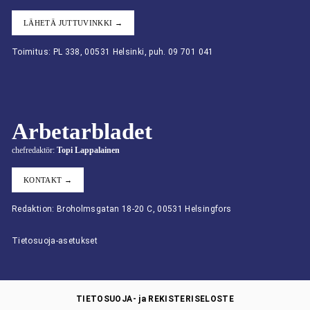
LÄHETÄ JUTTUVINKKI →
Toimitus: PL 338, 00531 Helsinki, puh. 09 701 041
Arbetarbladet
chefredaktör:
Topi Lappalainen
KONTAKT →
Redaktion: Broholmsgatan 18-20 C, 00531 Helsingfors
Tietosuoja-asetukset
TIETOSUOJA- ja REKISTERISELOSTE