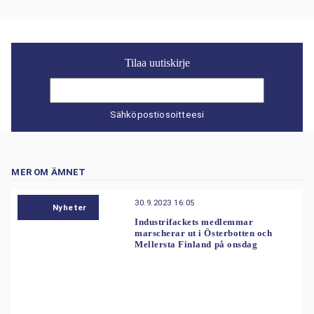
Tilaa uutiskirje
Sähköpostiosoitteesi
MER OM ÄMNET
30.9.2023 16:05
Nyheter
Industrifackets medlemmar
marscherar ut i Österbotten och
Mellersta Finland på onsdag