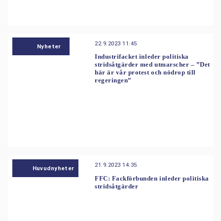
22.9.2023 11:45
Nyheter
Industrifacket inleder politiska
stridsåtgärder med utmarscher – ”Det
här är vår protest och nödrop till
regeringen”
21.9.2023 14:35
Huvudnyheter
FFC: Fackförbunden inleder politiska
stridsåtgärder