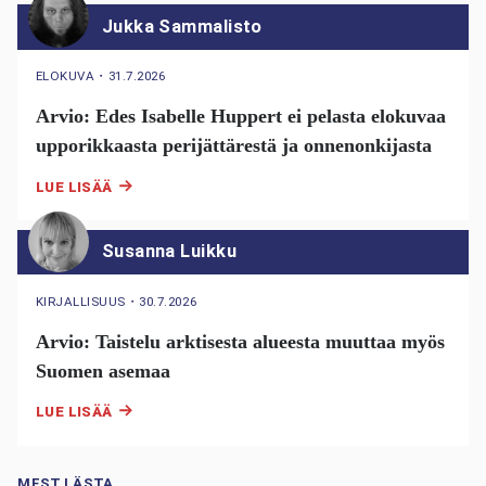
Jukka Sammalisto
ELOKUVA
・
31.7.2026
Arvio: Edes Isabelle Huppert ei pelasta elokuvaa
upporikkaasta perijättärestä ja onnenonkijasta
LUE LISÄÄ
Susanna Luikku
KIRJALLISUUS
・
30.7.2026
Arvio: Taistelu arktisesta alueesta muuttaa myös
Suomen asemaa
LUE LISÄÄ
MEST LÄSTA