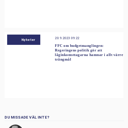
20.9.2023 09:22
Nyheter
FFC om budgetmanglingen:
Regeringens politik gör att
låginkomsttagarna hamnar i allt värre
trångmål
DU MISSADE VÄL INTE?