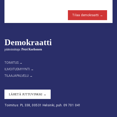
Tilaa demokraatti →
Demokraatti
päätoimittaja:
Petri Korhonen
TOIMITUS →
ILMOITUSMYYNTI →
TILAAJAPALVELU →
LÄHETÄ JUTTUVINKKI →
Toimitus: PL 338, 00531 Helsinki, puh. 09 701 041