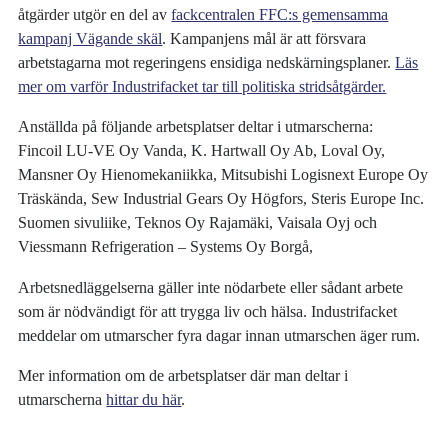
åtgärder utgör en del av
fackcentralen FFC:s gemensamma
kampanj Vägande skäl
. Kampanjens mål är att försvara
arbetstagarna mot regeringens ensidiga nedskärningsplaner.
Läs
mer om varför Industrifacket tar till politiska stridsåtgärder.
Anställda på följande arbetsplatser deltar i utmarscherna:
Fincoil LU-VE Oy Vanda, K. Hartwall Oy Ab, Loval Oy,
Mansner Oy Hienomekaniikka, Mitsubishi Logisnext Europe Oy
Träskända, Sew Industrial Gears Oy Högfors, Steris Europe Inc.
Suomen sivuliike, Teknos Oy Rajamäki, Vaisala Oyj och
Viessmann Refrigeration – Systems Oy Borgå,
Arbetsnedläggelserna gäller inte nödarbete eller sådant arbete
som är nödvändigt för att trygga liv och hälsa. Industrifacket
meddelar om utmarscher fyra dagar innan utmarschen äger rum.
Mer information om de arbetsplatser där man deltar i
utmarscherna
hittar du här
.