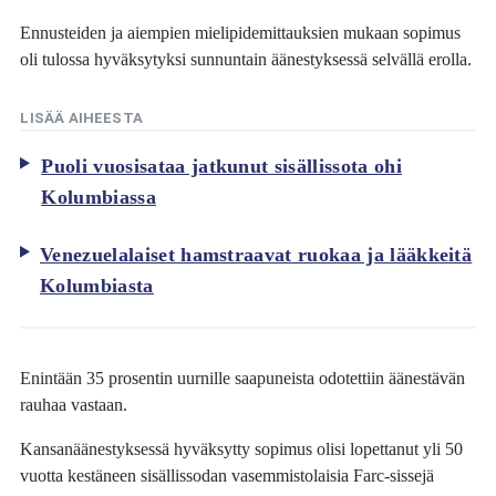
Ennusteiden ja aiempien mielipidemittauksien mukaan sopimus
oli tulossa hyväksytyksi sunnuntain äänestyksessä selvällä erolla.
LISÄÄ AIHEESTA
Puoli vuosisataa jatkunut sisällissota ohi
Kolumbiassa
Venezuelalaiset hamstraavat ruokaa ja lääkkeitä
Kolumbiasta
Enintään 35 prosentin uurnille saapuneista odotettiin äänestävän
rauhaa vastaan.
Kansanäänestyksessä hyväksytty sopimus olisi lopettanut yli 50
vuotta kestäneen sisällissodan vasemmistolaisia Farc-sissejä