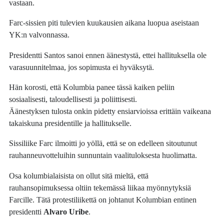
vastaan.
Farc-sissien piti tulevien kuukausien aikana luopua aseistaan
YK:n valvonnassa.
Presidentti Santos sanoi ennen äänestystä, ettei hallituksella ole
varasuunnitelmaa, jos sopimusta ei hyväksytä.
Hän korosti, että Kolumbia panee tässä kaiken peliin
sosiaalisesti, taloudellisesti ja poliittisesti.
Äänestyksen tulosta onkin pidetty ensiarvioissa erittäin vaikeana
takaiskuna presidentille ja hallitukselle.
Sissiliike Farc ilmoitti jo yöllä, että se on edelleen sitoutunut
rauhanneuvotteluihin sunnuntain vaalituloksesta huolimatta.
Osa kolumbialaisista on ollut sitä mieltä, että
rauhansopimuksessa oltiin tekemässä liikaa myönnytyksiä
Farcille. Tätä protestiliikettä on johtanut Kolumbian entinen
presidentti
Alvaro Uribe
.