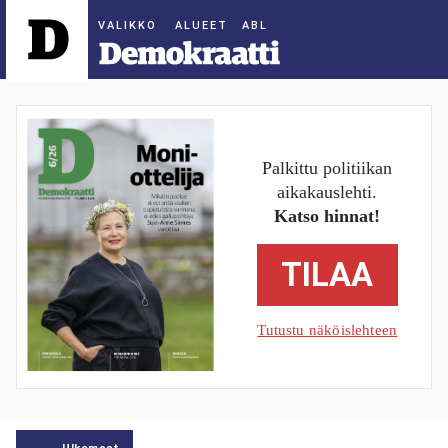
ALUEET
Palkittu politiikan
aikakauslehti.
Katso hinnat!
TILAA
Tutustu näköislehteen
Ulkomaat