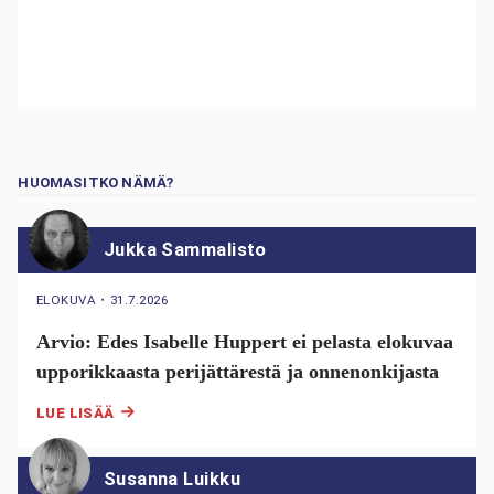
HUOMASITKO NÄMÄ?
Jukka Sammalisto
ELOKUVA
・
31.7.2026
Arvio: Edes Isabelle Huppert ei pelasta elokuvaa
upporikkaasta perijättärestä ja onnenonkijasta
LUE LISÄÄ
Susanna Luikku