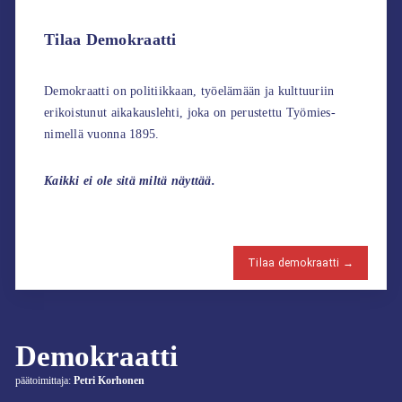
Tilaa Demokraatti
Demokraatti on politiikkaan, työelämään ja kulttuuriin
erikoistunut aikakauslehti, joka on perustettu Työmies-
nimellä vuonna 1895.
Kaikki ei ole sitä miltä näyttää.
Tilaa demokraatti →
Demokraatti
päätoimittaja:
Petri Korhonen