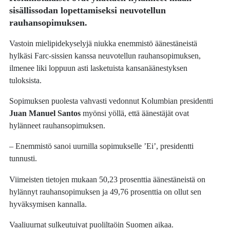
sisällissodan lopettamiseksi neuvotellun
rauhansopimuksen.
Vastoin mielipidekyselyjä niukka enemmistö äänestäneistä
hylkäsi Farc-sissien kanssa neuvotellun rauhansopimuksen,
ilmenee liki loppuun asti lasketuista kansanäänestyksen
tuloksista.
Sopimuksen puolesta vahvasti vedonnut Kolumbian presidentti
Juan Manuel Santos
myönsi yöllä, että äänestäjät ovat
hylänneet rauhansopimuksen.
– Enemmistö sanoi uurnilla sopimukselle ’Ei’, presidentti
tunnusti.
Viimeisten tietojen mukaan 50,23 prosenttia äänestäneistä on
hylännyt rauhansopimuksen ja 49,76 prosenttia on ollut sen
hyväksymisen kannalla.
Vaaliuurnat sulkeutuivat puoliltaöin Suomen aikaa.