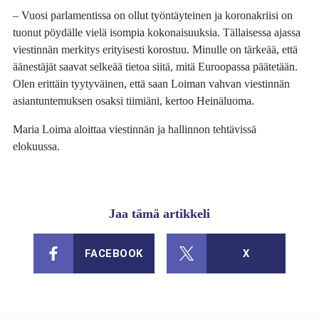
– Vuosi parlamentissa on ollut työntäyteinen ja koronakriisi on
tuonut pöydälle vielä isompia kokonaisuuksia. Tällaisessa ajassa
viestinnän merkitys erityisesti korostuu. Minulle on tärkeää, että
äänestäjät saavat selkeää tietoa siitä, mitä Euroopassa päätetään.
Olen erittäin tyytyväinen, että saan Loiman vahvan viestinnän
asiantuntemuksen osaksi tiimiäni, kertoo Heinäluoma.
Maria Loima aloittaa viestinnän ja hallinnon tehtävissä
elokuussa.
Jaa tämä artikkeli
FACEBOOK
X