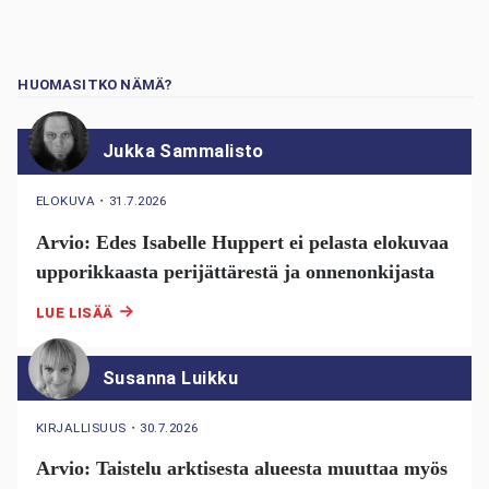
HUOMASITKO NÄMÄ?
Jukka Sammalisto
ELOKUVA
・
31.7.2026
Arvio: Edes Isabelle Huppert ei pelasta elokuvaa
upporikkaasta perijättärestä ja onnenonkijasta
LUE LISÄÄ
Susanna Luikku
KIRJALLISUUS
・
30.7.2026
Arvio: Taistelu arktisesta alueesta muuttaa myös