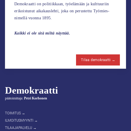
Demokraatti on politiikkaan, työelämään ja kulttuuriin
erikoistunut aikakauslehti, joka on perustettu Työmies-
nimellä vuonna 1895.
Kaikki ei ole sitä miltä näyttää.
Tilaa demokraatti →
Demokraatti
päätoimittaja:
Petri Korhonen
TOIMITUS →
ILMOITUSMYYNTI →
TILAAJAPALVELU →