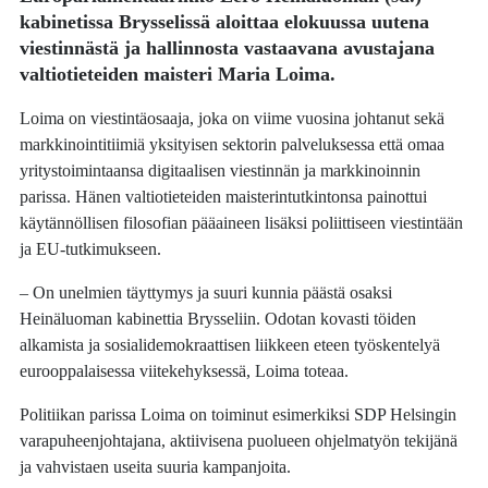
kabinetissa Brysselissä aloittaa elokuussa uutena
viestinnästä ja hallinnosta vastaavana avustajana
valtiotieteiden maisteri
Maria Loima
.
Loima on viestintäosaaja, joka on viime vuosina johtanut sekä
markkinointitiimiä yksityisen sektorin palveluksessa että omaa
yritystoimintaansa digitaalisen viestinnän ja markkinoinnin
parissa. Hänen valtiotieteiden maisterintutkintonsa painottui
käytännöllisen filosofian pääaineen lisäksi poliittiseen viestintään
ja EU-tutkimukseen.
– On unelmien täyttymys ja suuri kunnia päästä osaksi
Heinäluoman kabinettia Brysseliin. Odotan kovasti töiden
alkamista ja sosialidemokraattisen liikkeen eteen työskentelyä
eurooppalaisessa viitekehyksessä, Loima toteaa.
Politiikan parissa Loima on toiminut esimerkiksi SDP Helsingin
varapuheenjohtajana, aktiivisena puolueen ohjelmatyön tekijänä
ja vahvistaen useita suuria kampanjoita.