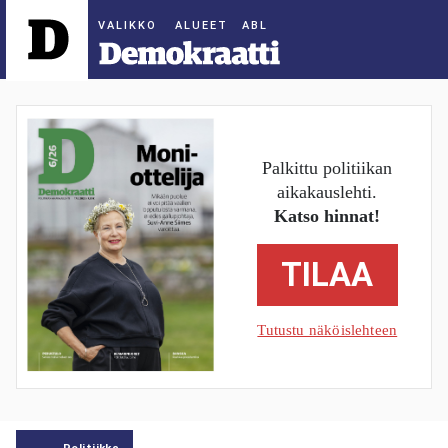
ALUEET
Palkittu politiikan
aikakauslehti.
Katso hinnat!
TILAA
Tutustu näköislehteen
Politiikka