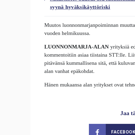
syynä hyväksikäyttöriski
Muutos luonnonmarjanpoiminnan muuttam
vuoden helmikuussa.
LUONNONMARJA-ALAN
yrityksiä e
kommentoitiin asiaa tiistaina STT:lle. Li
pitävänsä kummallisena sitä, että kuluva
alan vanhat epäkohdat.
Hänen mukaansa alan yritykset ovat tehnee
Jaa t
FACEBOO