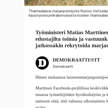
Thaimaalaisia marjanpoimijoita Rumon metsäalue
kausityöviisumihakemuksista koskee thaimaalais
Työministeri
Matias Marttine
edustajilta toimia ja vastuun
jatkossakin rekrytoida marjan
DEMOKRAATTI/STT
Demokraatti
Hänen mukaansa luonnonmarjanpoimijoiden
Marttisen Facebook-profiilissa keskiviik
muassa työntekijöiden hyväksikäytön ja ka
uutiseen siitä, että valtaosa ulkomaiste
evätty.