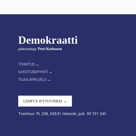
Demokraatti
päätoimittaja:
Petri Korhonen
TOIMITUS →
ILMOITUSMYYNTI →
TILAAJAPALVELU →
LÄHETÄ JUTTUVINKKI →
Toimitus: PL 338, 00531 Helsinki, puh. 09 701 041