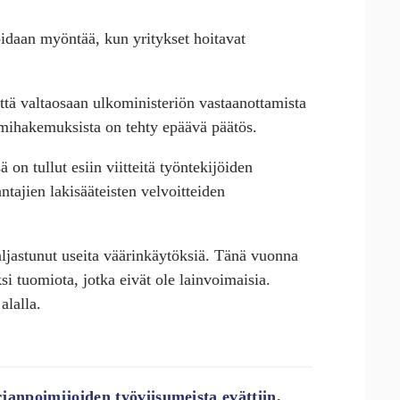
oidaan myöntää, kun yritykset hoitavat
että valtaosaan ulkoministeriön vastaanottamista
mihakemuksista on tehty epäävä päätös.
on tullut esiin viitteitä työntekijöiden
ntajien lakisääteisten velvoitteiden
ljastunut useita väärinkäytöksiä. Tänä vuonna
i tuomiota, jotka eivät ole lainvoimaisia.
alalla.
anpoimijoiden työviisumeista evättiin,