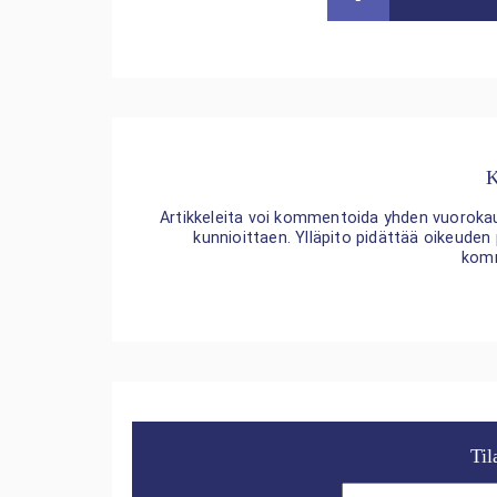
K
Artikkeleita voi kommentoida yhden vuorokaude
kunnioittaen. Ylläpito pidättää oikeuden
kom
Til