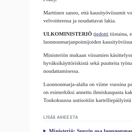
Marttinen sanoo, että kausityöviisumit v
velvoitteensa ja noudattavat lakia.
ULKOMINISTERIÖ
tiedotti
tiistaina, 
luonnonmarjanpoimijoiden kausityöviisu
Ministeriön mukaan viisumien käsittelyssä 
hyväksikäyttöriskistä sekä puutteita työna
noudattamisessa.
Luonnonmarja-alalta on viime vuosina pa
on esimerkiksi annettu ihmiskaupasta kaks
Toukokuussa uutisoitiin kartelliepäilyistä 
LISÄÄ AIHEESTA
Ministeriö: Suurin osa luonnonmarj