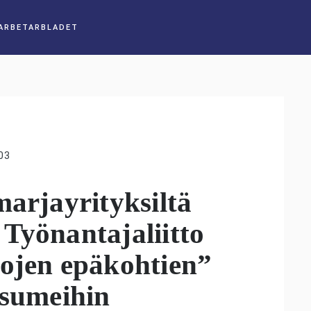
03
marjayrityksiltä
Työnantajaliitto
hojen epäkohtien”
isumeihin