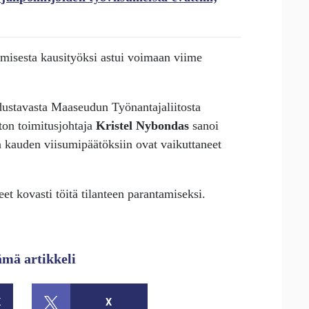
isesta kausityöksi astui voimaan viime
dustavasta Maaseudun Työnantajaliitosta
iton toimitusjohtaja
Kristel Nybondas
sanoi
n kauden viisumipäätöksiin ovat vaikuttaneet
t kovasti töitä tilanteen parantamiseksi.
ämä artikkeli
K
X