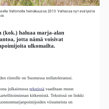
ella Valtimolla heinäkuussa 2013. Valtaosa nyt evätyistä
ia.
n
(kok.) haluaa marja-alan
kantoa, jotta nämä voisivat
poimijoita ulkomailta.
 riistolle on Suomessa nollatoleranssi.
kona julkaistussa
tekstissä
vaaditaan muun
rtellitoiminnan kitkemistä. Tekstissä on linkki
n luonnonmarjanpoimijoiden viisumeista on