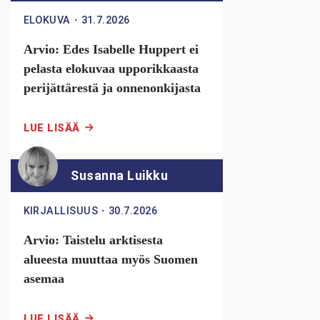
ELOKUVA
・
31.7.2026
Arvio: Edes Isabelle Huppert ei
pelasta elokuvaa upporikkaasta
perijättärestä ja onnenonkijasta
LUE LISÄÄ
Susanna Luikku
KIRJALLISUUS
・
30.7.2026
Arvio: Taistelu arktisesta
alueesta muuttaa myös Suomen
asemaa
LUE LISÄÄ