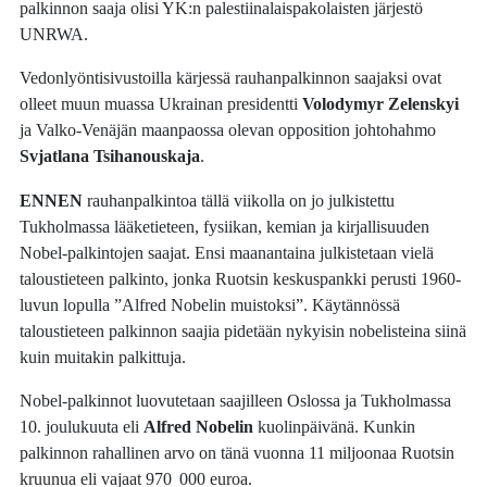
palkinnon saaja olisi YK:n palestiinalaispakolaisten järjestö
UNRWA.
Vedonlyöntisivustoilla kärjessä rauhanpalkinnon saajaksi ovat
olleet muun muassa Ukrainan presidentti
Volodymyr Zelenskyi
ja Valko-Venäjän maanpaossa olevan opposition johtohahmo
Svjatlana Tsihanouskaja
.
ENNEN
rauhanpalkintoa tällä viikolla on jo julkistettu
Tukholmassa lääketieteen, fysiikan, kemian ja kirjallisuuden
Nobel-palkintojen saajat. Ensi maanantaina julkistetaan vielä
taloustieteen palkinto, jonka Ruotsin keskuspankki perusti 1960-
luvun lopulla ”Alfred Nobelin muistoksi”. Käytännössä
taloustieteen palkinnon saajia pidetään nykyisin nobelisteina siinä
kuin muitakin palkittuja.
Nobel-palkinnot luovutetaan saajilleen Oslossa ja Tukholmassa
10. joulukuuta eli
Alfred Nobelin
kuolinpäivänä. Kunkin
palkinnon rahallinen arvo on tänä vuonna 11 miljoonaa Ruotsin
kruunua eli vajaat 970 000 euroa.