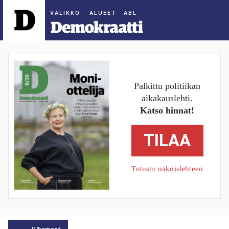
ALUEET
Palkittu politiikan
aikakauslehti.
Katso hinnat!
TILAA
Tutustu näköislehteen
Ulkomaat