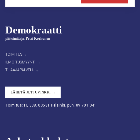
Demokraatti
päätoimittaja:
Petri Korhonen
TOIMITUS →
ILMOITUSMYYNTI →
TILAAJAPALVELU →
LÄHETÄ JUTTUVINKKI →
Toimitus: PL 338, 00531 Helsinki, puh. 09 701 041