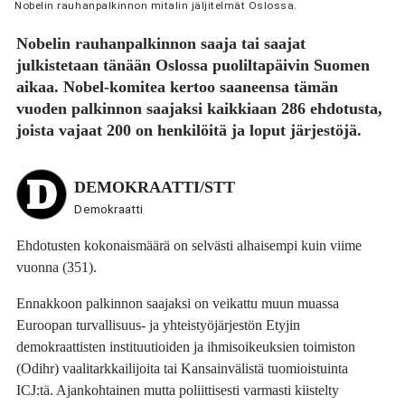
Nobelin rauhanpalkinnon mitalin jäljitelmät Oslossa.
Nobelin rauhanpalkinnon saaja tai saajat
julkistetaan tänään Oslossa puoliltapäivin Suomen
aikaa. Nobel-komitea kertoo saaneensa tämän
vuoden palkinnon saajaksi kaikkiaan 286 ehdotusta,
joista vajaat 200 on henkilöitä ja loput järjestöjä.
DEMOKRAATTI/STT
Demokraatti
Ehdotusten kokonaismäärä on selvästi alhaisempi kuin viime
vuonna (351).
Ennakkoon palkinnon saajaksi on veikattu muun muassa
Euroopan turvallisuus- ja yhteistyöjärjestön Etyjin
demokraattisten instituutioiden ja ihmisoikeuksien toimiston
(Odihr) vaalitarkkailijoita tai Kansainvälistä tuomioistuinta
ICJ:tä. Ajankohtainen mutta poliittisesti varmasti kiistelty