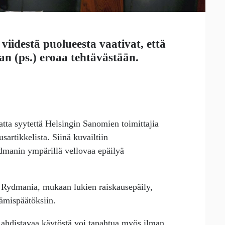
 viidestä puolueesta vaativat, että
an
(ps.) eroaa tehtävästään.
matta syytettä Helsingin Sanomien toimittajia
sartikkelista. Siinä kuvailtiin
ydmanin ympärillä vellovaa epäilyä
ös Rydmania, mukaan lukien raiskausepäily,
tämispäätöksiin.
 ahdistavaa käytöstä voi tapahtua myös ilman