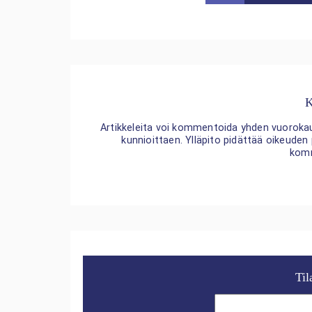
K
Artikkeleita voi kommentoida yhden vuorokaude
kunnioittaen. Ylläpito pidättää oikeuden
kom
Til