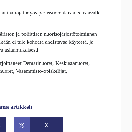
laittaa rajat myös perussuomalaisia edustavalle
ristön ja poliittisen nuorisojärjestötoiminnan
kään ei tule kohdata ahdistavaa käytöstä, ja
va asianmukaisesti.
rjoittaneet Demarinuoret, Keskustanuoret,
uoret, Vasemmisto-opiskelijat,
ämä artikkeli
K
X