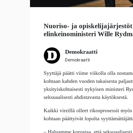
Nuoriso- ja opiskelijajärjestöt
elinkeinoministeri
Wille Rydm
Demokraatti
Demokraatti
Syyttäjä päätti viime viikolla olla nosta
kohtaan kahden vuoden takaisesta paljastu
yksityiskohtaisesti nykyisen ministeri R
seksuaalisesti ahdistavasta käytöksestä.
Kaikki vireillä olleet rikosprosessit my
kohtaan päättyivät lopulta syyttämättäjät
– Haluamme korostaa, että seksuaalisesti