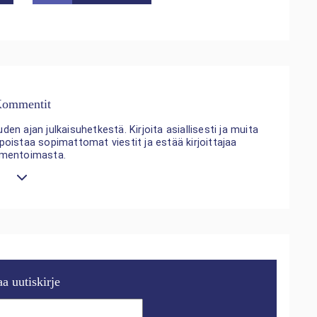
ommentit
n ajan julkaisuhetkestä. Kirjoita asiallisesti ja muita
 poistaa sopimattomat viestit ja estää kirjoittajaa
mentoimasta.
aa uutiskirje