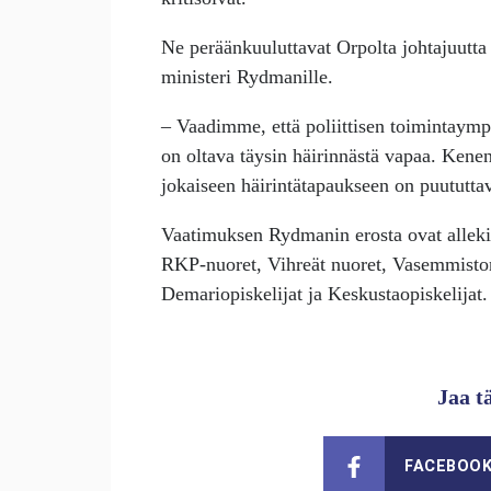
Ne peräänkuuluttavat Orpolta johtajuutta 
ministeri Rydmanille.
– Vaadimme, että poliittisen toimintaympä
on oltava täysin häirinnästä vapaa. Kenen
jokaiseen häirintätapaukseen on puututta
Vaatimuksen Rydmanin erosta ovat alleki
RKP-nuoret, Vihreät nuoret, Vasemmiston
Demariopiskelijat ja Keskustaopiskelijat.
Jaa t
FACEBOO