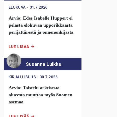
ELOKUVA
・
31.7.2026
Arvio: Edes Isabelle Huppert ei
pelasta elokuvaa upporikkaasta
perijättärestä ja onnenonkijasta
LUE LISÄÄ
Susanna Luikku
KIRJALLISUUS
・
30.7.2026
Arvio: Taistelu arktisesta
alueesta muuttaa myös Suomen
asemaa
LUE LISÄÄ