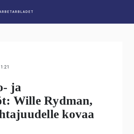
11:21
o- ja
töt: Wille Rydman,
htajuudelle kovaa