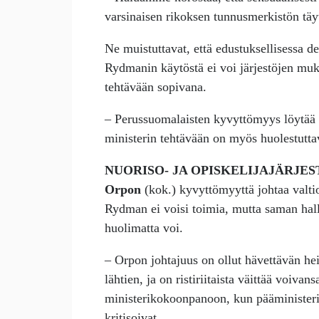
varsinaisen rikoksen tunnusmerkistön täytt
Ne muistuttavat, että edustuksellisessa 
Rydmanin käytöstä ei voi järjestöjen muk
tehtävään sopivana.
– Perussuomalaisten kyvyttömyys löytää 
ministerin tehtävään on myös huolestutta
NUORISO- JA OPISKELIJAJÄRJE
Orpon
(kok.) kyvyttömyyttä johtaa valt
Rydman ei voisi toimia, mutta saman hall
huolimatta voi.
– Orpon johtajuus on ollut hävettävän he
lähtien, ja on ristiriitaista väittää voiv
ministerikokoonpanoon, kun pääministerin 
kritisoivat.