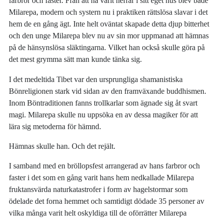
farbror och faster. Från att ha varit herrar i sitt eget hus blev både
Milarepa, modern och systern nu i praktiken rättslösa slavar i det
hem de en gång ägt. Inte helt oväntat skapade detta djup bitterhet
och den unge Milarepa blev nu av sin mor uppmanad att hämnas
på de hänsynslösa släktingarna. Vilket han också skulle göra på
det mest grymma sätt man kunde tänka sig.
I det medeltida Tibet var den ursprungliga shamanistiska
Bönreligionen stark vid sidan av den framväxande buddhismen.
Inom Böntraditionen fanns trollkarlar som ägnade sig åt svart
magi. Milarepa skulle nu uppsöka en av dessa magiker för att
lära sig metoderna för hämnd.
Hämnas skulle han. Och det rejält.
I samband med en bröllopsfest arrangerad av hans farbror och
faster i det som en gång varit hans hem nedkallade Milarepa
fruktansvärda naturkatastrofer i form av hagelstormar som
ödelade det forna hemmet och samtidigt dödade 35 personer av
vilka många varit helt oskyldiga till de oförrätter Milarepa