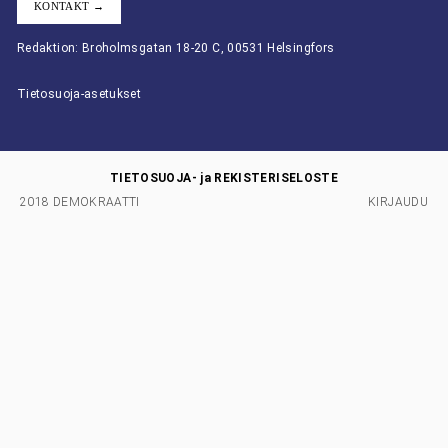
KONTAKT →
Redaktion: Broholmsgatan 18-20 C, 00531 Helsingfors
Tietosuoja-asetukset
TIETOSUOJA- ja REKISTERISELOSTE
2018 DEMOKRAATTI
KIRJAUDU