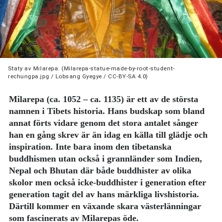
Staty av Milarepa. (Milarepa-statue-made-by-root-student-
rechungpa.jpg / Lobsang Gyegye / CC-BY-SA 4.0)
Milarepa (ca. 1052 – ca. 1135) är ett av de största
namnen i Tibets historia. Hans budskap som bland
annat förts vidare genom det stora antalet sånger
han en gång skrev är än idag en källa till glädje och
inspiration. Inte bara inom den tibetanska
buddhismen utan också i grannländer som Indien,
Nepal och Bhutan där både buddhister av olika
skolor men också icke-buddhister i generation efter
generation tagit del av hans märkliga livshistoria.
Därtill kommer en växande skara västerlänningar
som fascinerats av Milarepas öde.