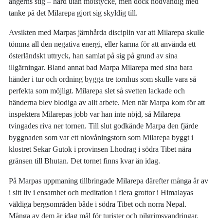
ångerns stig – hård utan motstycke, men dock nödvändig med
tanke på det Milarepa gjort sig skyldig till.
Avsikten med Marpas järnhårda disciplin var att Milarepa skulle
tömma all den negativa energi, eller karma för att använda ett
österländskt uttryck, han samlat på sig på grund av sina
illgärningar. Bland annat bad Marpa Milarepa med sina bara
händer i tur och ordning bygga tre tornhus som skulle vara så
perfekta som möjligt. Milarepa slet så svetten lackade och
händerna blev blodiga av allt arbete. Men när Marpa kom för att
inspektera Milarepas jobb var han inte nöjd, så Milarepa
tvingades riva ner tornen. Till slut godkände Marpa den fjärde
byggnaden som var ett niovåningstorn som Milarepa byggt i
klostret Sekar Gutok i provinsen Lhodrag i södra Tibet nära
gränsen till Bhutan. Det tornet finns kvar än idag.
På Marpas uppmaning tillbringade Milarepa därefter många år av
i sitt liv i ensamhet och meditation i flera grottor i Himalayas
väldiga bergsområden både i södra Tibet och norra Nepal.
Många av dem är idag mål för turister och pilgrimsvandringar.