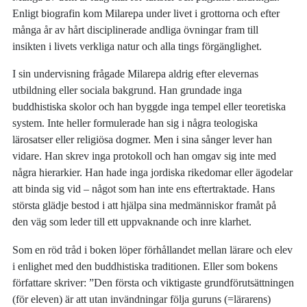
Enligt biografin kom Milarepa under livet i grottorna och efter
många år av hårt disciplinerade andliga övningar fram till
insikten i livets verkliga natur och alla tings förgänglighet.
I sin undervisning frågade Milarepa aldrig efter elevernas
utbildning eller sociala bakgrund. Han grundade inga
buddhistiska skolor och han byggde inga tempel eller teoretiska
system. Inte heller formulerade han sig i några teologiska
lärosatser eller religiösa dogmer. Men i sina sånger lever han
vidare. Han skrev inga protokoll och han omgav sig inte med
några hierarkier. Han hade inga jordiska rikedomar eller ägodelar
att binda sig vid – något som han inte ens eftertraktade. Hans
största glädje bestod i att hjälpa sina medmänniskor framåt på
den väg som leder till ett uppvaknande och inre klarhet.
Som en röd tråd i boken löper förhållandet mellan lärare och elev
i enlighet med den buddhistiska traditionen. Eller som bokens
författare skriver: ”Den första och viktigaste grundförutsättningen
(för eleven) är att utan invändningar följa guruns (=lärarens)