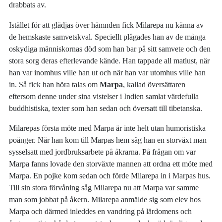
drabbats av.
Istället för att glädjas över hämnden fick Milarepa nu känna av
de hemskaste samvetskval. Speciellt plågades han av de många
oskydiga människornas död som han bar på sitt samvete och den
stora sorg deras efterlevande kände. Han tappade all matlust, när
han var inomhus ville han ut och när han var utomhus ville han
in. Så fick han höra talas om
Marpa
, kallad översättaren
eftersom denne under sina vistelser i Indien samlat värdefulla
buddhistiska, texter som han sedan och översatt till tibetanska.
Milarepas första möte med Marpa är inte helt utan humoristiska
poänger. När han kom till Marpas hem såg han en storväxt man
sysselsatt med jordbruksarbete på åkrarna. På frågan om var
Marpa fanns lovade den storväxte mannen att ordna ett möte med
Marpa. En pojke kom sedan och förde Milarepa in i Marpas hus.
Till sin stora förvåning såg Milarepa nu att Marpa var samme
man som jobbat på åkern. Milarepa anmälde sig som elev hos
Marpa och därmed inleddes en vandring på lärdomens och