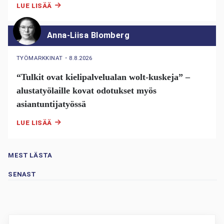
LUE LISÄÄ
Anna-Liisa Blomberg
TYÖMARKKINAT
・
8.8.2026
“Tulkit ovat kielipalvelualan wolt-kuskeja” –
alustatyölaille kovat odotukset myös
asiantuntijatyössä
LUE LISÄÄ
MEST LÄSTA
SENAST