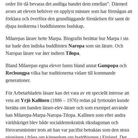
order för då bevaras det andliga bandet dem emellan”. Därmed
avses att eleven behöver en upplyst mästare som har förmågan att
förklara och överföra den grundläggande förståelsen för samt de
djupa insikterna i buddhismens budskap.
Milarepas lärare hette Marpa. Biografin berättar hur Marpa i sin
tur hade den indiska buddhisten
Naropa
som sin lärare. Och
Naropas lärare var åter indiern
Tilopa
.
Bland Milarepas egna elever fanns bland annat
Gampopa
och
Rechungpa
vilka bar traditionerna vidare till kommande
generationer.
För Arbetarbladets läsare kan det vara av ett speciellt intresse att
veta att
Yrjö Kallinen
(1886 – 1976) redan på fyrtiotalet kunde
berätta om banden lärare-elev-lärare och som exempel använde
han Milarepa-Marpa-Naropa-Tilopa. Kallinen som efter andra
världskriget blev både socialdemokratisk riksdagsman och
försvarsminister trots att han var pacifist betraktas som den stora
pionjären i fråga om kännedom om buddhismen i Finland. Det