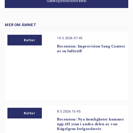
Sähköpostiosoitteesi
MER OM ÄMNET
10.5.2026 07:45
Kultur
Recension: Improvision Song Contest
är en fullträff
8.5.2026 15:45
Kultur
Recension: Nya hemligheter kommer
upp till ytan i andra delen av von
Kügelgens feelgoodserie