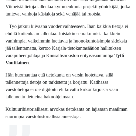
Viimeisiä tietoja tallentaa kymmenkunta projektityöntekijää, jotka
tuntevat vanhoja käsialoja sekä venäjää tai ruotsia.
– Työ jatkuu kiivaana vuodenvaihteeseen. Ihan kaikkia tietoja ei
ehditä kuitenkaan tallentaa. Joistakin seurakunnista kaikkein
vanhimpia, vaikeimmin luettavia ja huonokuntoisimpia sidoksia
jää tallentamatta, kertoo Karjala-tietokantasäätiön hallituksen
varapuheenjohtaja ja Kansallisarkiston erityisasiantuntija
Tytti
Voutilainen
.
Hän huomauttaa että tietokanta on varsin luotettava, sillä
tallennettuja tietoja on tarkistettu ja korjattu. Katihassa
väestötietoja ei ole digitoitu eli kuvattu kirkonkirjoista vaan
tallennettu tietueina hakuohjelmaan.
Kulttuurihistoriallisesti arvokas tietokanta on lajissaan maailman
suurimpia väestöhistoriallisia aineistoja.