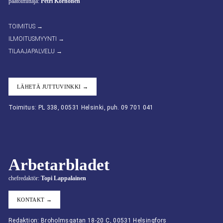
päätoimittaja:
Petri Korhonen
TOIMITUS →
ILMOITUSMYYNTI →
TILAAJAPALVELU →
LÄHETÄ JUTTUVINKKI →
Toimitus: PL 338, 00531 Helsinki, puh. 09 701 041
Arbetarbladet
chefredaktör:
Topi Lappalainen
KONTAKT →
Redaktion: Broholmsgatan 18-20 C, 00531 Helsingfors