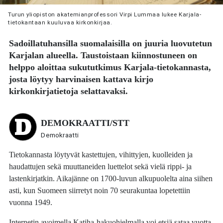
Turun yliopiston akatemianprofessori Virpi Lummaa lukee Karjala-
tietokantaan kuuluvaa kirkonkirjaa.
Sadoillatuhansilla suomalaisilla on juuria luovutetun
Karjalan alueella. Taustoistaan kiinnostuneen on
helppo aloittaa sukututkimus Karjala-tietokannasta,
josta löytyy harvinaisen kattava kirjo
kirkonkirjatietoja selattavaksi.
DEMOKRAATTI/STT
Demokraatti
Tietokannasta löytyvät kastettujen, vihittyjen, kuolleiden ja
haudattujen sekä muuttaneiden luettelot sekä vielä rippi- ja
lastenkirjatkin. Aikajänne on 1700-luvun alkupuolelta aina siihen
asti, kun Suomeen siirretyt noin 70 seurakuntaa lopetettiin
vuonna 1949.
Internetin avoimella Katiha-hakuohjelmalla voi etsiä sataa vuotta