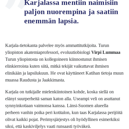
Karjalassa mentiin naimisiin
paljon nuorempina ja saatiin
enemmän lapsia.
Karjala-tietokanta palvelee myös ammattitutkijoita. Turun
yliopiston akatemiaprofessori, evoluutiobiologi
Virpi Lummaa
Turun yliopistosta on kollegoineen kiinnostunut ihmisen
elinkierroista kuten siitä, mitkä tekijät vaikuttavat ihmisen
elinikään ja lapsilukuun. He ovat käyttäneet Katihan tietoja muun
muassa Raudusta ja Jaakkimasta.
Karjala on tutkijalle mielenkiintoinen kohde, koska siellä on
elänyt suurperheitä saman katon alla. Useampi veli on asuttanut
synnyinkotiaan vaimonsa kanssa. Länsi-Suomen alueella
perheen vanhin poika peri kotitalon, kun taas Karjalassa perijöitä
olivat kaikki pojat. Perimysjärjestys oli hyödyllinen esimerkiksi
siksi, että kaskiviljelys vaati runsaasti työväkeä.