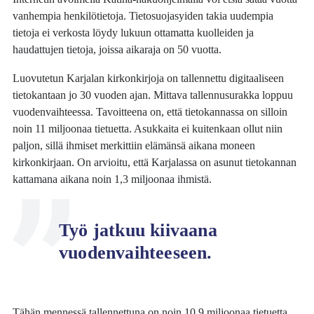
vanhempia henkilötietoja. Tietosuojasyiden takia uudempia
tietoja ei verkosta löydy lukuun ottamatta kuolleiden ja
haudattujen tietoja, joissa aikaraja on 50 vuotta.
Luovutetun Karjalan kirkonkirjoja on tallennettu digitaaliseen
tietokantaan jo 30 vuoden ajan. Mittava tallennusurakka loppuu
vuodenvaihteessa. Tavoitteena on, että tietokannassa on silloin
noin 11 miljoonaa tietuetta. Asukkaita ei kuitenkaan ollut niin
paljon, sillä ihmiset merkittiin elämänsä aikana moneen
kirkonkirjaan. On arvioitu, että Karjalassa on asunut tietokannan
kattamana aikana noin 1,3 miljoonaa ihmistä.
Työ jatkuu kiivaana
vuodenvaihteeseen.
Tähän mennessä tallennettuna on noin 10,9 miljoonaa tietuetta.