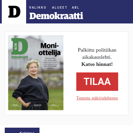
ALUEET
Palkittu politiikan
aikakauslehti.
Katso hinnat!
TILAA
Tutustu näköislehteen
Kotimaa