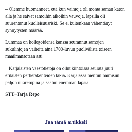
– Olemme huomanneet, että kun vaimoja oli monta saman katon
alla ja he saivat samoihin aikoihin vauvoja, lapsilla oli
suurentunut kuolleisuusriski. Se ei kuitenkaan vähentänyt
synnytysten määrää.
Lummaa on kollegoidensa kanssa seurannut samojen
sukulinjojen vaiheita aina 1700-luvun puolivälistä toiseen
maailmansotaan asti.
– Karjalaisten väestötietoja on ollut kiintoisaa seurata juuri
erilaisten perherakenteiden takia. Karjalassa mentiin naimisiin
paljon nuorempina ja saatiin enemmän lapsia.
STT–Tarja Repo
Jaa tämä artikkeli