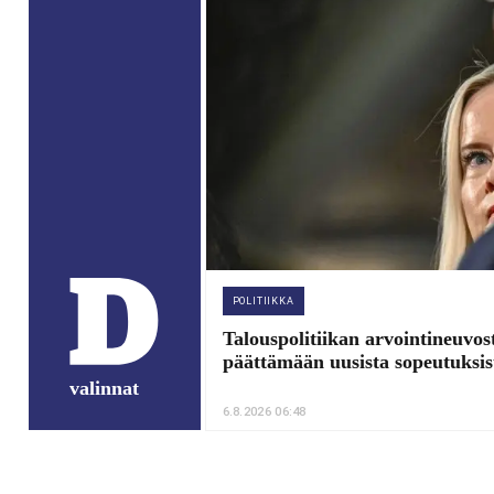
POLITIIKKA
Talouspolitiikan arvointineuvost
päättämään uusista sopeutuksis
valinnat
6.8.2026 06:48