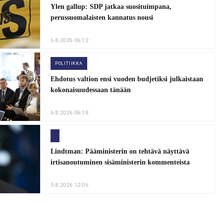
Ylen gallup: SDP jatkaa suosituimpana,
perussuomalaisten kannatus nousi
6.8.2026 06:12
POLITIIKKA
Ehdotus valtion ensi vuoden budjetiksi julkaistaan
kokonaisuudessaan tänään
6.8.2026 06:18
Lindtman: Pääministerin on tehtävä näyttävä
irtisanoutuminen sisäministerin kommenteista
5.8.2026 12:06