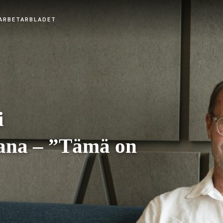
i
jana – ”Tämä on