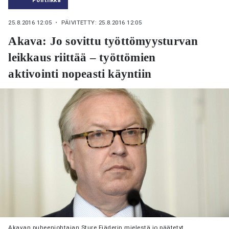
25.8.2016 12:05
・ PÄIVITETTY: 25.8.2016 12:05
Akava: Jo sovittu työttömyysturvan
leikkaus riittää – työttömien
aktivointi nopeasti käyntiin
Akavan puheenjohtajan Sture Fjäderin mielestä jo päätetyt