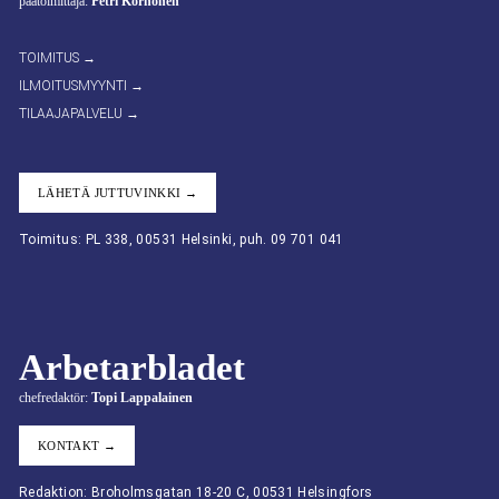
päätoimittaja:
Petri Korhonen
TOIMITUS →
ILMOITUSMYYNTI →
TILAAJAPALVELU →
LÄHETÄ JUTTUVINKKI →
Toimitus: PL 338, 00531 Helsinki, puh. 09 701 041
Arbetarbladet
chefredaktör:
Topi Lappalainen
KONTAKT →
Redaktion: Broholmsgatan 18-20 C, 00531 Helsingfors