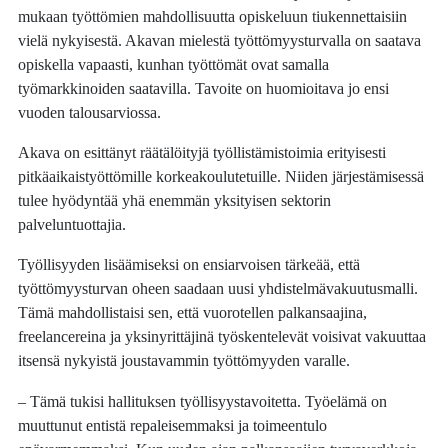
mukaan työttömien mahdollisuutta opiskeluun tiukennettaisiin
vielä nykyisestä. Akavan mielestä työttömyysturvalla on saatava
opiskella vapaasti, kunhan työttömät ovat samalla
työmarkkinoiden saatavilla. Tavoite on huomioitava jo ensi
vuoden talousarviossa.
Akava on esittänyt räätälöityjä työllistämistoimia erityisesti
pitkäaikaistyöttömille korkeakoulutetuille. Niiden järjestämisessä
tulee hyödyntää yhä enemmän yksityisen sektorin
palveluntuottajia.
Työllisyyden lisäämiseksi on ensiarvoisen tärkeää, että
työttömyysturvan oheen saadaan uusi yhdistelmävakuutusmalli.
Tämä mahdollistaisi sen, että vuorotellen palkansaajina,
freelancereina ja yksinyrittäjinä työskentelevät voisivat vakuuttaa
itsensä nykyistä joustavammin työttömyyden varalle.
– Tämä tukisi hallituksen työllisyystavoitetta. Työelämä on
muuttunut entistä repaleisemmaksi ja toimeentulo