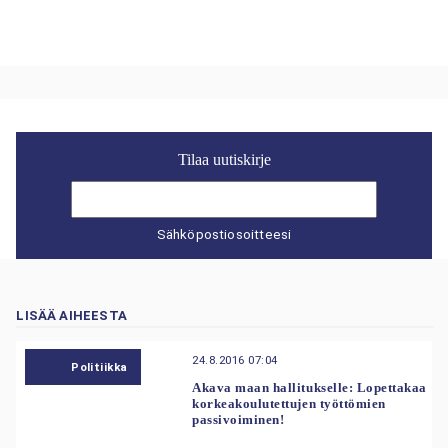
Tilaa uutiskirje
Sähköpostiosoitteesi
LISÄÄ AIHEESTA
24.8.2016 07:04
Politiikka
Akava maan hallitukselle: Lopettakaa
korkeakoulutettujen työttömien
passivoiminen!