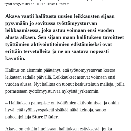
työttömyysturvan leikkaukset riittävät.
Akava vaatii hallitusta uusien leikkausten sijaan
pysymään jo sovitussa työttömyysturvan
leikkaamisessa, joka astuu voimaan ensi vuoden
alusta alkaen. Sen sijaan maan hallituksen tavoitteet
työttömien aktivointitoimien edistämiseksi ovat
erittäin tervetulleita ja ne on saatava nopeasti
käyntiin.
Hallitus on aiemmin päättänyt, että työttömyysturvan kestoa
leikataan sadalla päivällä. Leikkaukset astuvat voimaan ensi
vuoden alussa. Nyt hallitus on tuonut keskusteluun malleja, joilla
porrastetaan työttömyysturvaa nykyistä jyrkemmin.
– Hallituksen painopiste on työttömien aktivoinnissa, ja onkin
hyvä, että työllisyyspaketti sisältää näitä keinoja, sanoo
puheenjohtaja
Sture Fjäder
.
Akava on erittäin huolissaan hallituksen esityksestä, jonka