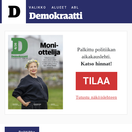
ALUEET
Palkittu politiikan
aikakauslehti.
Katso hinnat!
TILAA
Tutustu näköislehteen
Politiikka