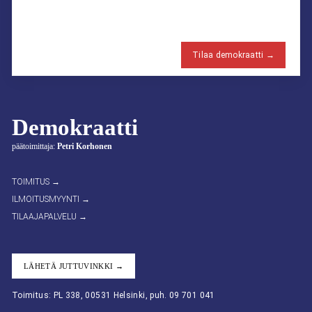
Tilaa demokraatti →
Demokraatti
päätoimittaja:
Petri Korhonen
TOIMITUS →
ILMOITUSMYYNTI →
TILAAJAPALVELU →
LÄHETÄ JUTTUVINKKI →
Toimitus: PL 338, 00531 Helsinki, puh. 09 701 041