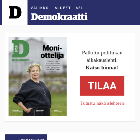
ALUEET
Palkittu politiikan
aikakauslehti.
Katso hinnat!
TILAA
Tutustu näköislehteen
Työmarkkinat