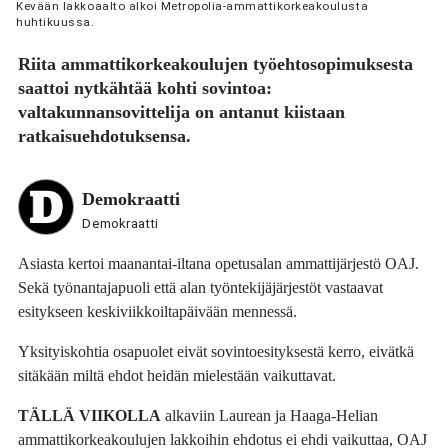
Kevään lakkoaalto alkoi Metropolia-ammattikorkeakoulusta
huhtikuussa.
Riita ammattikorkeakoulujen työehtosopimuksesta
saattoi nytkähtää kohti sovintoa:
valtakunnansovittelija on antanut kiistaan
ratkaisuehdotuksensa.
Demokraatti
Demokraatti
Asiasta kertoi maanantai-iltana opetusalan ammattijärjestö OAJ.
Sekä työnantajapuoli että alan työntekijäjärjestöt vastaavat
esitykseen keskiviikkoiltapäivään mennessä.
Yksityiskohtia osapuolet eivät sovintoesityksestä kerro, eivätkä
sitäkään miltä ehdot heidän mielestään vaikuttavat.
TÄLLÄ VIIKOLLA
alkaviin Laurean ja Haaga-Helian
ammattikorkeakoulujen lakkoihin ehdotus ei ehdi vaikuttaa, OAJ