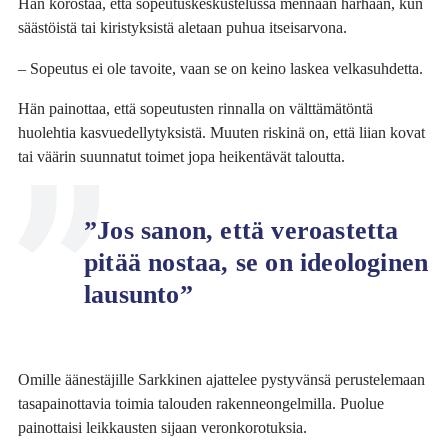
Hän korostaa, että sopeutuskeskustelussa mennään harhaan, kun
säästöistä tai kiristyksistä aletaan puhua itseisarvona.
– Sopeutus ei ole tavoite, vaan se on keino laskea velkasuhdetta.
Hän painottaa, että sopeutusten rinnalla on välttämätöntä
huolehtia kasvuedellytyksistä. Muuten riskinä on, että liian kovat
tai väärin suunnatut toimet jopa heikentävät taloutta.
”Jos sanon, että veroastetta
pitää nostaa, se on ideologinen
lausunto”
Omille äänestäjille Sarkkinen ajattelee pystyvänsä perustelemaan
tasapainottavia toimia talouden rakenneongelmilla. Puolue
painottaisi leikkausten sijaan veronkorotuksia.