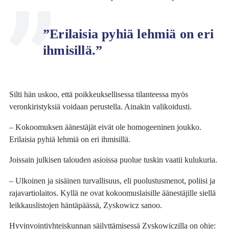
”Erilaisia pyhiä lehmiä on eri
ihmisillä.”
Silti hän uskoo, että poikkeuksellisessa tilanteessa myös
veronkiristyksiä voidaan perustella. Ainakin valikoidusti.
– Kokoomuksen äänestäjät eivät ole homogeeninen joukko.
Erilaisia pyhiä lehmiä on eri ihmisillä.
Joissain julkisen talouden asioissa puolue tuskin vaatii kulukuria.
– Ulkoinen ja sisäinen turvallisuus, eli puolustusmenot, poliisi ja
rajavartiolaitos. Kyllä ne ovat kokoomuslaisille äänestäjille siellä
leikkauslistojen häntäpäässä, Zyskowicz sanoo.
Hyvinvointiyhteiskunnan säilyttämisessä Zyskowiczilla on ohje: