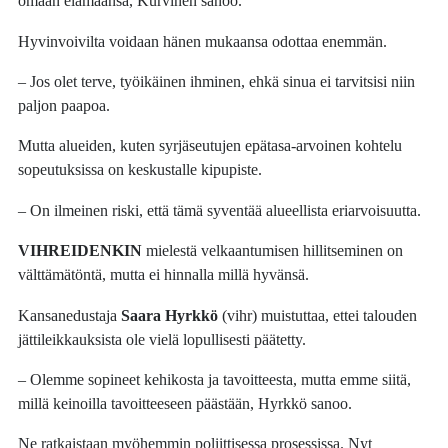
omaan elämäänsä, Kurvinen sanoo.
Hyvinvoivilta voidaan hänen mukaansa odottaa enemmän.
– Jos olet terve, työikäinen ihminen, ehkä sinua ei tarvitsisi niin
paljon paapoa.
Mutta alueiden, kuten syrjäseutujen epätasa-arvoinen kohtelu
sopeutuksissa on keskustalle kipupiste.
– On ilmeinen riski, että tämä syventää alueellista eriarvoisuutta.
VIHREIDENKIN
mielestä velkaantumisen hillitseminen on
välttämätöntä, mutta ei hinnalla millä hyvänsä.
Kansanedustaja
Saara Hyrkkö
(vihr) muistuttaa, ettei talouden
jättileikkauksista ole vielä lopullisesti päätetty.
– Olemme sopineet kehikosta ja tavoitteesta, mutta emme siitä,
millä keinoilla tavoitteeseen päästään, Hyrkkö sanoo.
Ne ratkaistaan myöhemmin poliittisessa prosessissa. Nyt