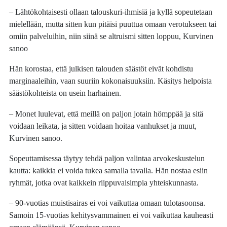
– Lähtökohtaisesti ollaan talouskuri-ihmisiä ja kyllä sopeutetaan
mielellään, mutta sitten kun pitäisi puuttua omaan verotukseen tai
omiin palveluihin, niin siinä se altruismi sitten loppuu, Kurvinen
sanoo
Hän korostaa, että julkisen talouden säästöt eivät kohdistu
marginaaleihin, vaan suuriin kokonaisuuksiin. Käsitys helpoista
säästökohteista on usein harhainen.
– Monet luulevat, että meillä on paljon jotain hömppää ja sitä
voidaan leikata, ja sitten voidaan hoitaa vanhukset ja muut,
Kurvinen sanoo.
Sopeuttamisessa täytyy tehdä paljon valintaa arvokeskustelun
kautta: kaikkia ei voida tukea samalla tavalla. Hän nostaa esiin
ryhmät, jotka ovat kaikkein riippuvaisimpia yhteiskunnasta.
– 90-vuotias muistisairas ei voi vaikuttaa omaan tulotasoonsa.
Samoin 15-vuotias kehitysvammainen ei voi vaikuttaa kauheasti