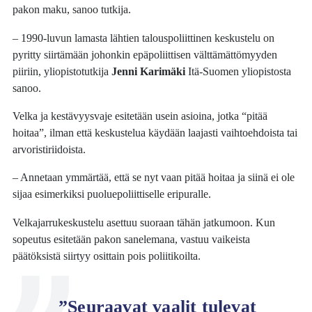
pakon maku, sanoo tutkija.
– 1990-luvun lamasta lähtien talouspoliittinen keskustelu on
pyritty siirtämään johonkin epäpoliittisen välttämättömyyden
piiriin, yliopistotutkija
Jenni Karimäki
Itä-Suomen yliopistosta
sanoo.
Velka ja kestävyysvaje esitetään usein asioina, jotka “pitää
hoitaa”, ilman että keskustelua käydään laajasti vaihtoehdoista tai
arvoristiriidoista.
– Annetaan ymmärtää, että se nyt vaan pitää hoitaa ja siinä ei ole
sijaa esimerkiksi puoluepoliittiselle eripuralle.
Velkajarrukeskustelu asettuu suoraan tähän jatkumoon. Kun
sopeutus esitetään pakon sanelemana, vastuu vaikeista
päätöksistä siirtyy osittain pois poliitikoilta.
”Seuraavat vaalit tulevat