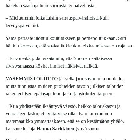
hakekaa säästöjä tulonsiirroista, ei palveluista.
– Mieluummin leikattaisiin sairauspäivärahoista kuin
terveyspalveluista.
Sama periaate ulottuu koulutukseen ja perhepolitiikkaan. Silti
hänkin korostaa, että sosiaalitukienkin leikkaamisessa on rajansa.
– Ei voi eikä pidä leikata niin, että Suomen kaltaisessa
sivistysmaassa köyhät ihmiset näkisivät nälkää.
VASEMMISTOLIITTO
jäi velkajarrusovun ulkopuolelle,
mutta tunnustaa muiden puolueiden tavoin julkisen talouden
rakenteellisen epätasapainon ja korjaustoimien tarpeen.
– Kun yhdistetään ikääntyvä väestö, heikko talouskasvu ja
veroasteen lasku, ei nyt tarvitse olla aivan kummoinen
matemaatikko ymmärtääkseen, että se on kestämätön yhtälö,
kansanedustaja
Hanna Sarkkinen
(vas.) sanoo.