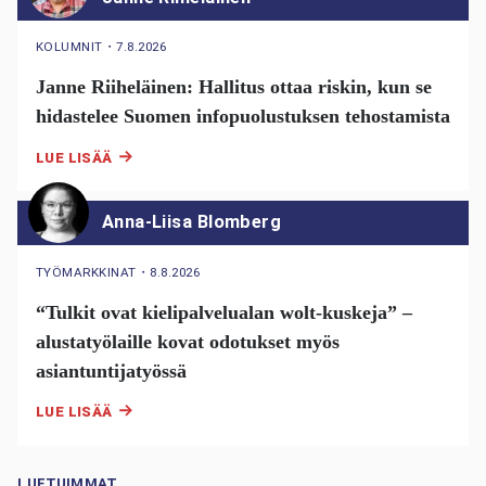
KOLUMNIT
・
7.8.2026
Janne Riiheläinen: Hallitus ottaa riskin, kun se
hidastelee Suomen infopuolustuksen tehostamista
LUE LISÄÄ
Anna-Liisa Blomberg
TYÖMARKKINAT
・
8.8.2026
“Tulkit ovat kielipalvelualan wolt-kuskeja” –
alustatyölaille kovat odotukset myös
asiantuntijatyössä
LUE LISÄÄ
LUETUIMMAT