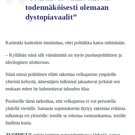
todennäköisesti olemaan
dystopiavaalit”
Karimäki kuitenkin muistuttaa, ettei politiikka katoa mihinkään.
– Kyllähän siinä silti väistämättä on myös puoluepoliittinen ja
ideologinen ulottuvuus.
Siinä missä poliittinen eliitti rakentaa velkajarrun ympärille
yhteistä kehystä, äänestäjien tulkinnat jakautuvat jyrkästi sen
mukaan miten he hahmottavat talouden tilaa.
Puolueille tämä tarkoittaa, että velkajarrua ei voi perustella
yhdellä viestillä. Samasta sopimuksesta täytyy rakentaa erilaisia
tulkintoja eri yleisöille: toisille se edustaa vastuunkantoa, toisille
liiallista kuria.
AVOIMUUS
onkin toimien perustelemisessa tärkeää, sanoo