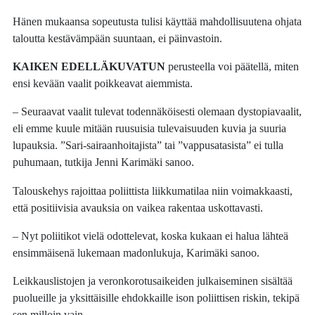
Hänen mukaansa sopeutusta tulisi käyttää mahdollisuutena ohjata
taloutta kestävämpään suuntaan, ei päinvastoin.
KAIKEN EDELLÄKUVATUN
perusteella voi päätellä, miten
ensi kevään vaalit poikkeavat aiemmista.
– Seuraavat vaalit tulevat todennäköisesti olemaan dystopiavaalit,
eli emme kuule mitään ruusuisia tulevaisuuden kuvia ja suuria
lupauksia. ”Sari-sairaanhoitajista” tai ”vappusatasista” ei tulla
puhumaan, tutkija Jenni Karimäki sanoo.
Talouskehys rajoittaa poliittista liikkumatilaa niin voimakkaasti,
että positiivisia avauksia on vaikea rakentaa uskottavasti.
– Nyt poliitikot vielä odottelevat, koska kukaan ei halua lähteä
ensimmäisenä lukemaan madonlukuja, Karimäki sanoo.
Leikkauslistojen ja veronkorotusaikeiden julkaiseminen sisältää
puolueille ja yksittäisille ehdokkaille ison poliittisen riskin, tekipä
sen milloin vain.