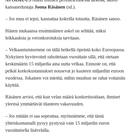
kansanedustaja
Joona Räsänen
(sd.).
– Jos muu ei tepsi, kannattaa kokeilla totuutta, Räsänen sanoo.
Hänen mukaansa ensimmäinen askel on selittää, miksi
leikkauksia ja veronkorotuksia tarvitaan.
– Velkaantumisemme on tällä hetkellä ripeintä koko Euroopassa.
Nykyinen hyvinvointi rahoitetaan vuosittain sillä, että otetaan
keskimäärin 15 miljardia aina uutta velkaa. Ennuste on, että
pelkät korkokustannukset nousevat jo kuuteen miljardiin euroon
vuodessa. Jokainen voi miettiä, mihin muuhun ne rahat voitaisiin
käyttää.
Räsänen arvioi, että kun velan määrä konkretisoidaan, ihmiset
yleensä ymmärtävät tilanteen vakavuuden.
– Jos mitään ei saa sopeuttaa, myönnämme, että tämä
yhteiskuntamalli pysyy pystyssä vain 15 miljardin euron
vuosittaisella lisävelalla.