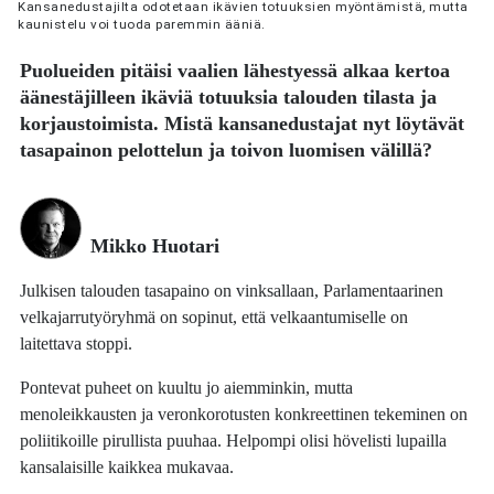
Kansanedustajilta odotetaan ikävien totuuksien myöntämistä, mutta
kaunistelu voi tuoda paremmin ääniä.
Puolueiden pitäisi vaalien lähestyessä alkaa kertoa
äänestäjilleen ikäviä totuuksia talouden tilasta ja
korjaustoimista. Mistä kansanedustajat nyt löytävät
tasapainon pelottelun ja toivon luomisen välillä?
Mikko Huotari
Julkisen talouden tasapaino on vinksallaan, Parlamentaarinen
velkajarrutyöryhmä on sopinut, että velkaantumiselle on
laitettava stoppi.
Pontevat puheet on kuultu jo aiemminkin, mutta
menoleikkausten ja veronkorotusten konkreettinen tekeminen on
poliitikoille pirullista puuhaa. Helpompi olisi hövelisti lupailla
kansalaisille kaikkea mukavaa.