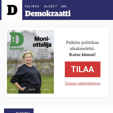
ALUEET
Palkittu politiikan
aikakauslehti.
Katso hinnat!
TILAA
Tutustu näköislehteen
Politiikka