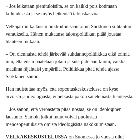
– Jos leikataan pienituloisilta, se on kaikki pois kotimaan
kulutuksesta ja se myös heikentää talouskasvua.
Velkajarrun kaltaisiin tiukkoihin sääntöihin Sarkkinen suhtautuu
varauksella. Hänen mukaansa talouspolitiikan pitää joustaa
tilanteen mukaan.
– On olennaista tehdä järkevää suhdannepolitiikkaa eikä toimia
niin, että ensin päätetään jotain ja siitä pidetään kiinni, vaikka
maailma räjähtäisi ympärillä. Politiikkaa pitää tehdä ajassa,
Sarkkinen sanoo.
Hän muistuttaa myös, että sopeutuskeskustelussa on kyse
arvoista ja ideologiasta, ei pelkästä pakon sanelemasta tilanteesta.
– Jos sanon, että veroastetta pitää nostaa, se on ideologinen
lausunto. Samoin jotkut muut voivat puolustaa
menosopeutuksista omista ideologisista näkökulmistaan.
VELKAKESKUSTELUSSA
on Suomessa jo vuosia ollut