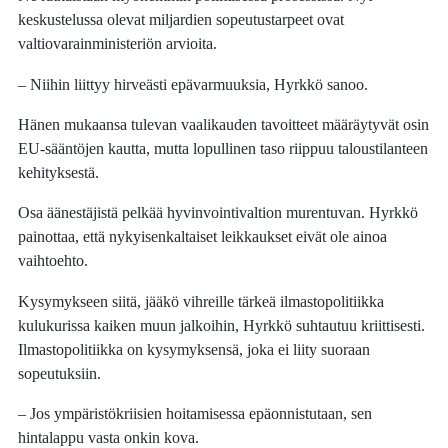
keskustelussa olevat miljardien sopeutustarpeet ovat
valtiovarainministeriön arvioita.
– Niihin liittyy hirveästi epävarmuuksia, Hyrkkö sanoo.
Hänen mukaansa tulevan vaalikauden tavoitteet määräytyvät osin
EU-sääntöjen kautta, mutta lopullinen taso riippuu taloustilanteen
kehityksestä.
Osa äänestäjistä pelkää hyvinvointivaltion murentuvan. Hyrkkö
painottaa, että nykyisenkaltaiset leikkaukset eivät ole ainoa
vaihtoehto.
Kysymykseen siitä, jääkö vihreille tärkeä ilmastopolitiikka
kulukurissa kaiken muun jalkoihin, Hyrkkö suhtautuu kriittisesti.
Ilmastopolitiikka on kysymyksensä, joka ei liity suoraan
sopeutuksiin.
– Jos ympäristökriisien hoitamisessa epäonnistutaan, sen
hintalappu vasta onkin kova.