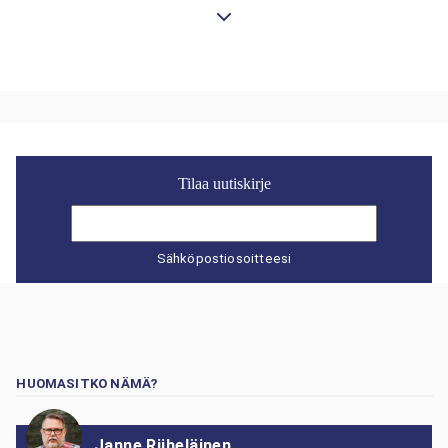
Tilaa uutiskirje
Sähköpostiosoitteesi
HUOMASITKO NÄMÄ?
Janne Riiheläinen