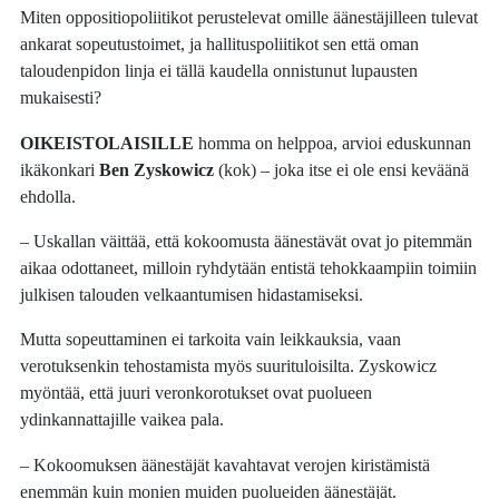
Miten oppositiopoliitikot perustelevat omille äänestäjilleen tulevat
ankarat sopeutustoimet, ja hallituspoliitikot sen että oman
taloudenpidon linja ei tällä kaudella onnistunut lupausten
mukaisesti?
OIKEISTOLAISILLE
homma on helppoa, arvioi eduskunnan
ikäkonkari
Ben
Zyskowicz
(kok) – joka itse ei ole ensi keväänä
ehdolla.
– Uskallan väittää, että kokoomusta äänestävät ovat jo pitemmän
aikaa odottaneet, milloin ryhdytään entistä tehokkaampiin toimiin
julkisen talouden velkaantumisen hidastamiseksi.
Mutta sopeuttaminen ei tarkoita vain leikkauksia, vaan
verotuksenkin tehostamista myös suurituloisilta. Zyskowicz
myöntää, että juuri veronkorotukset ovat puolueen
ydinkannattajille vaikea pala.
– Kokoomuksen äänestäjät kavahtavat verojen kiristämistä
enemmän kuin monien muiden puolueiden äänestäjät.