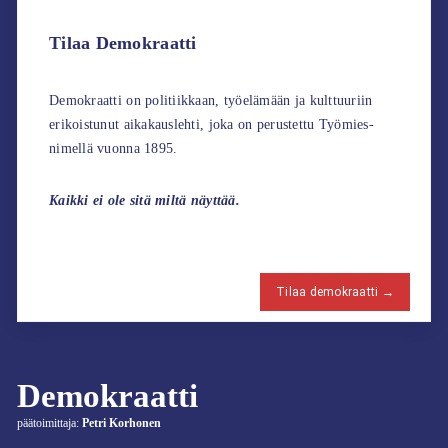
Tilaa Demokraatti
Demokraatti on politiikkaan, työelämään ja kulttuuriin
erikoistunut aikakauslehti, joka on perustettu Työmies-
nimellä vuonna 1895.
Kaikki ei ole sitä miltä näyttää.
Tilaa demokraatti →
Demokraatti
päätoimittaja:
Petri Korhonen