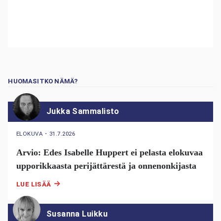
HUOMASITKO NÄMÄ?
Jukka Sammalisto
ELOKUVA
・
31.7.2026
Arvio: Edes Isabelle Huppert ei pelasta elokuvaa
upporikkaasta perijättärestä ja onnenonkijasta
LUE LISÄÄ
Susanna Luikku