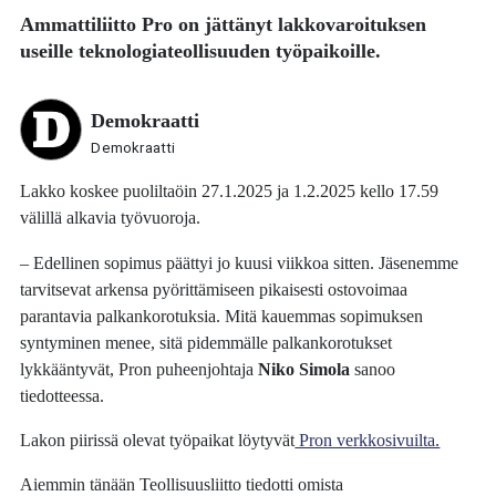
Ammattiliitto Pro on jättänyt lakkovaroituksen
useille teknologiateollisuuden työpaikoille.
Demokraatti
Demokraatti
Lakko koskee puoliltaöin 27.1.2025 ja 1.2.2025 kello 17.59
välillä alkavia työvuoroja.
– Edellinen sopimus päättyi jo kuusi viikkoa sitten. Jäsenemme
tarvitsevat arkensa pyörittämiseen pikaisesti ostovoimaa
parantavia palkankorotuksia. Mitä kauemmas sopimuksen
syntyminen menee, sitä pidemmälle palkankorotukset
lykkääntyvät, Pron puheenjohtaja
Niko Simola
sanoo
tiedotteessa.
Lakon piirissä olevat työpaikat löytyvät
Pron verkkosivuilta.
Aiemmin tänään Teollisuusliitto tiedotti omista