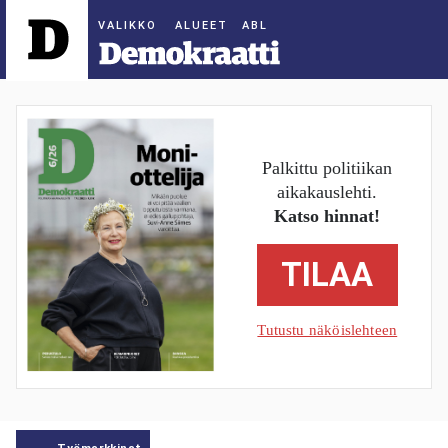
ALUEET
Palkittu politiikan
aikakauslehti.
Katso hinnat!
TILAA
Tutustu näköislehteen
Työmarkkinat