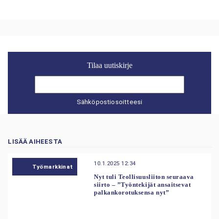
Tilaa uutiskirje
Sähköpostiosoitteesi
LISÄÄ AIHEESTA
10.1.2025 12:34
Työmarkkinat
Nyt tuli Teollisuusliiton seuraava
siirto – ”Työntekijät ansaitsevat
palkankorotuksensa nyt”