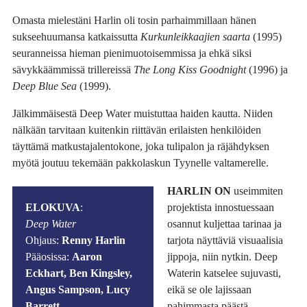
Omasta mielestäni Harlin oli tosin parhaimmillaan hänen
sukseehuumansa katkaissutta
Kurkunleikkaajien saarta
(1995)
seuranneissa hieman pienimuotoisemmissa ja ehkä siksi
sävykkäämmissä trillereissä
The Long Kiss Goodnight
(1996) ja
Deep Blue Sea
(1999).
Jälkimmäisestä Deep Water muistuttaa haiden kautta. Niiden
nälkään tarvitaan kuitenkin riittävän erilaisten henkilöiden
täyttämä matkustajalentokone, joka tulipalon ja räjähdyksen
myötä joutuu tekemään pakkolaskun Tyynelle valtamerelle.
HARLIN ON
useimmiten
ELOKUVA
:
projektista innostuessaan
Deep Water
osannut kuljettaa tarinaa ja
Ohjaus:
Renny Harlin
tarjota näyttäviä visuaalisia
Pääosissa:
Aaron
jippoja, niin nytkin. Deep
Eckhart, Ben Kingsley,
Waterin katselee sujuvasti,
Angus Sampson, Lucy
eikä se ole lajissaan
Barrett
pahimmasta päästä.