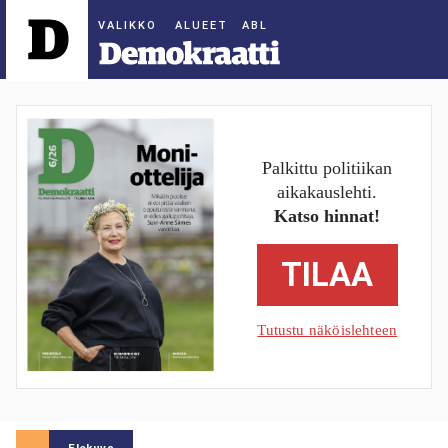
ALUEET
Palkittu politiikan
aikakauslehti.
Katso hinnat!
TILAA
Tutustu näköislehteen
Elokuva