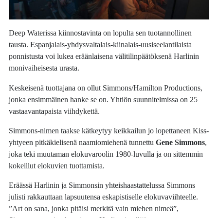
Deep Waterissa kiinnostavinta on lopulta sen tuotannollinen
tausta. Espanjalais-yhdysvaltalais-kiinalais-uusiseelantilaista
ponnistusta voi lukea eräänlaisena välitilinpäätöksenä Harlinin
monivaiheisesta urasta.
Keskeisenä tuottajana on ollut Simmons/Hamilton Productions,
jonka ensimmäinen hanke se on. Yhtiön suunnitelmissa on 25
vastaavantapaista viihdykettä.
Simmons-nimen taakse kätkeytyy keikkailun jo lopettaneen Kiss-
yhtyeen pitkäkielisenä naamiomiehenä tunnettu
Gene Simmons
,
joka teki muutaman elokuvaroolin 1980-luvulla ja on sittemmin
kokeillut elokuvien tuottamista.
Eräässä Harlinin ja Simmonsin yhteishaastattelussa Simmons
julisti rakkauttaan lapsuutensa eskapistiselle elokuvaviihteelle.
”Art on sana, jonka pitäisi merkitä vain miehen nimeä”,