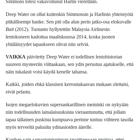
Simmons totesi vakavoitunut Harlin vierellään.
Deep Water on ollut kuitenkin Simmonsin ja Harlinin yhteistyötä
pitkällisempi hanke. Sen piti olla alun perin jatko-osa elokuvalle
Bait
(2012). Tuotanto hyllytettiin Malaysia Airlinesin
lentokoneen kadottua maaliskuussa 2014, koska juonen
yhtäläisyydet tapaukseen olivat niin selviä.
VAIKKA
päivitetty Deep Water ei todellisen lentohistorian
suureen mysteeriin viittaakaan, sen ydin perustuu ajatukselle, että
näin tukalasti voisi käydä kenelle tahansa.
Kaikki, joiden ehkä klassisen kerrontakaavan mukaan olettaisi,
eivät pelastu.
Isojen megaelokuvien supersankarillinen meininki on nykyään
niin todellisuuden lainalaisuuksista vieraantunutta, että jollain
tapaa tällainen puskista kumpuava perinne tuntuu viihteen tasolla
myös terveeltä paluulta ydinasioiden äärelle.
Kunhan vain samastumispinnan tavoittaessaan muistaa, ettei