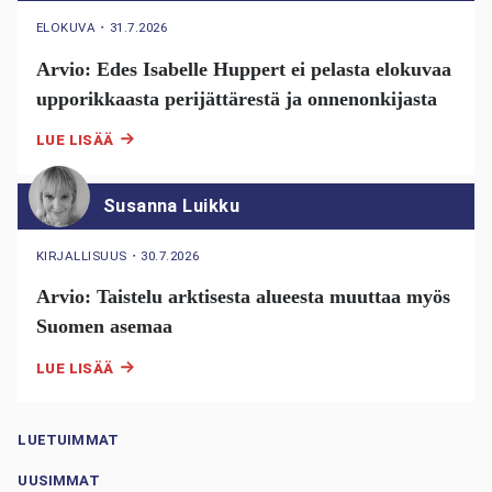
ELOKUVA
・
31.7.2026
Arvio: Edes Isabelle Huppert ei pelasta elokuvaa
upporikkaasta perijättärestä ja onnenonkijasta
LUE LISÄÄ
Susanna Luikku
KIRJALLISUUS
・
30.7.2026
Arvio: Taistelu arktisesta alueesta muuttaa myös
Suomen asemaa
LUE LISÄÄ
LUETUIMMAT
UUSIMMAT