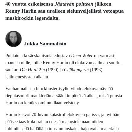
40 vuotta esikoisensa
Jäätävän poltteen
jälkeen
Renny Harlin
saa uralleen sielunveljellistä vetoapua
maskirockin legendalta.
Jukka Sammalisto
Puhtainta kesäeskapismia edustava
Deep Water
on varmasti
mannaa niille, joille Renny Harlin oli elokuvamaailman suurin
sankari
Die Hard 2:n
(1990) ja
Cliffhangerin
(1993)
jättimenestysten aikaan.
Vanhanmallisen blockbuster-tyylin viihde-elokuva näyttää
rieputason rihmankiertämässäänkin pitkästä aikaa, mistä puusta
Harlin on kenties omimmillaan veistetty.
Harlin kasvoi 70-luvun katastrofielokuvien parissa, ja nyt hän
pääsee taas koko rahan edestä makustelemaan niiden
inhimillisellä hädällä ja tuusannuuskaksi hajoavalla materialla.