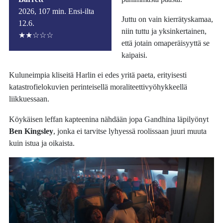
2026, 107 min. Ensi-ilta
Juttu on vain kierrätyskamaa,
12.6.
niin tuttu ja yksinkertainen,
★★☆☆☆
että jotain omaperäisyyttä se
kaipaisi.
Kuluneimpia kliseitä Harlin ei edes yritä paeta, erityisesti
katastrofielokuvien perinteisellä moraliteettivyöhykkeellä
liikkuessaan.
Köykäisen leffan kapteenina nähdään jopa Gandhina läpilyönyt
Ben Kingsley
, jonka ei tarvitse lyhyessä roolissaan juuri muuta
kuin istua ja oikaista.