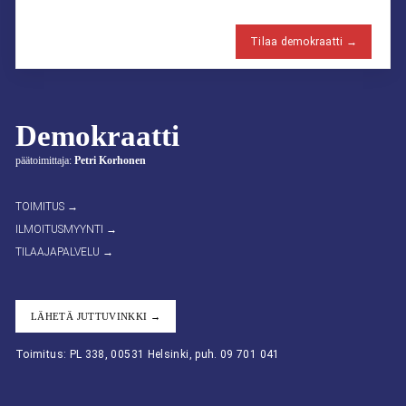
Tilaa demokraatti →
Demokraatti
päätoimittaja:
Petri Korhonen
TOIMITUS →
ILMOITUSMYYNTI →
TILAAJAPALVELU →
LÄHETÄ JUTTUVINKKI →
Toimitus: PL 338, 00531 Helsinki, puh. 09 701 041