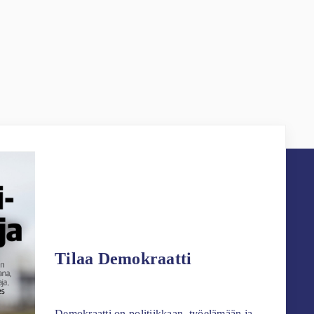
Tilaa Demokraatti
Demokraatti on politiikkaan, työelämään ja