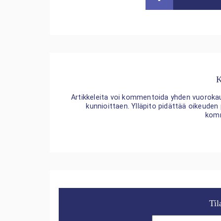
K
Artikkeleita voi kommentoida yhden vuorokaude
kunnioittaen. Ylläpito pidättää oikeuden
kom
Til