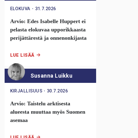
ELOKUVA
・
31.7.2026
Arvio: Edes Isabelle Huppert ei
pelasta elokuvaa upporikkaasta
perijättärestä ja onnenonkijasta
LUE LISÄÄ
Susanna Luikku
KIRJALLISUUS
・
30.7.2026
Arvio: Taistelu arktisesta
alueesta muuttaa myös Suomen
asemaa
LUE LISÄÄ