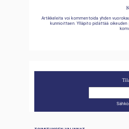
K
Artikkeleita voi kommentoida yhden vuorokaude
kunnioittaen. Ylläpito pidättää oikeuden
kom
Til
Sähkö