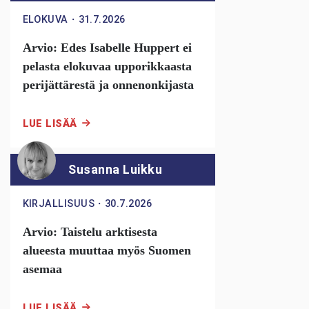
ELOKUVA
・
31.7.2026
Arvio: Edes Isabelle Huppert ei
pelasta elokuvaa upporikkaasta
perijättärestä ja onnenonkijasta
LUE LISÄÄ
Susanna Luikku
KIRJALLISUUS
・
30.7.2026
Arvio: Taistelu arktisesta
alueesta muuttaa myös Suomen
asemaa
LUE LISÄÄ