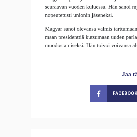
seuraavan vuoden kuluessa. Hän sanoi myö
nopeutetusti unionin jäseneksi.
Magyar sanoi olevansa valmis tarttumaan 
maan presidenttiä kutsumaan uuden parlam
muodostamiseksi. Hän toivoi voivansa alo
Jaa t
FACEBOO