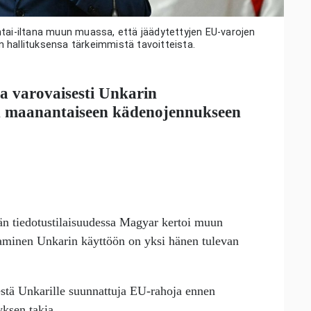
ntai-iltana muun muassa, että jäädytettyjen EU-varojen
 hallituksensa tärkeimmistä tavoitteista.
na varovaisesti Unkarin
n
maanantaiseen kädenojennukseen
än tiedotustilaisuudessa Magyar kertoi muun
aaminen Unkarin käyttöön on yksi hänen tulevan
estä Unkarille suunnattuja EU-rahoja ennen
ksen takia.