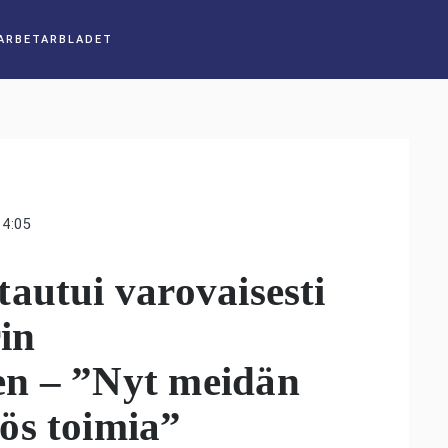
14:05
autui varovaisesti
in
n – ”Nyt meidän
ös toimia”