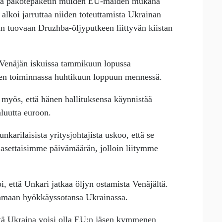
 ja pakotepaketin muiden EU-maiden mukana
lkoi jarruttaa niiden toteuttamista Ukrainan
in tuovaan Druzhba-öljyputkeen liittyvän kiistan
tä Venäjän iskuissa tammikuun lopussa
leen toiminnassa huhtikuun loppuun mennessä.
n myös, että hänen hallituksensa käynnistää
aluutta euroon.
karilaisista yritysjohtajista uskoo, että se
e asettaisimme päivämäärän, jolloin liitymme
, että Unkari jatkaa öljyn ostamista Venäjältä.
tamaan hyökkäyssotansa Ukrainassa.
 että Ukraina voisi olla EU:n jäsen kymmenen