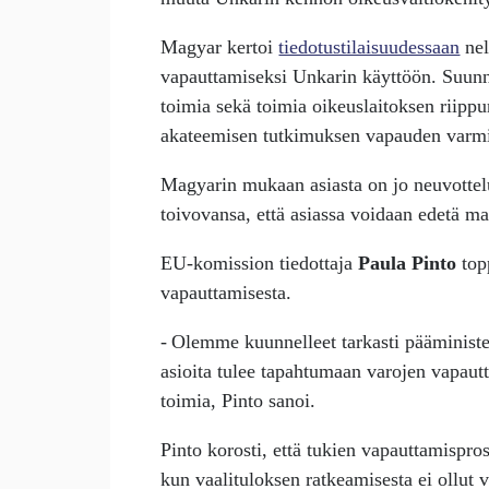
Magyar kertoi
tiedotustilaisuudessaan
nel
vapauttamiseksi Unkarin käyttöön. Suunni
toimia sekä toimia oikeuslaitoksen riip
akateemisen tutkimuksen vapauden varmi
Magyarin mukaan asiasta on jo neuvotte
toivovansa, että asiassa voidaan edetä m
EU-komission tiedottaja
Paula Pinto
topp
vapauttamisesta.
- Olemme kuunnelleet tarkasti pääministe
asioita tulee tapahtumaan varojen vapau
toimia, Pinto sanoi.
Pinto korosti, että tukien vapauttamispros
kun vaalituloksen ratkeamisesta ei ollut 