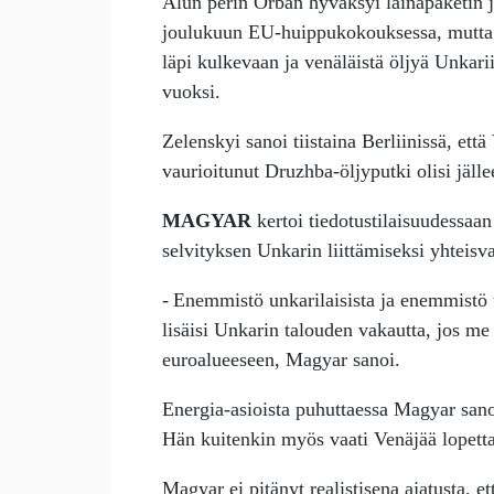
Alun perin Orban hyväksyi lainapaketin
joulukuun EU-huippukokouksessa, mutta a
läpi kulkevaan ja venäläistä öljyä Unkari
vuoksi.
Zelenskyi sanoi tiistaina Berliinissä, et
vaurioitunut Druzhba-öljyputki olisi jäl
MAGYAR
kertoi tiedotustilaisuudessaa
selvityksen Unkarin liittämiseksi yhteisv
- Enemmistö unkarilaisista ja enemmistö un
lisäisi Unkarin talouden vakautta, jos m
euroalueeseen, Magyar sanoi.
Energia-asioista puhuttaessa Magyar sanoi
Hän kuitenkin myös vaati Venäjää lopet
Magyar ei pitänyt realistisena ajatusta,