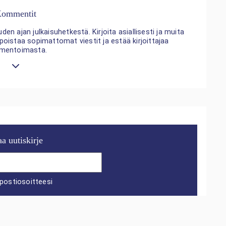
ommentit
n ajan julkaisuhetkestä. Kirjoita asiallisesti ja muita
 poistaa sopimattomat viestit ja estää kirjoittajaa
mentoimasta.
aa uutiskirje
postiosoitteesi