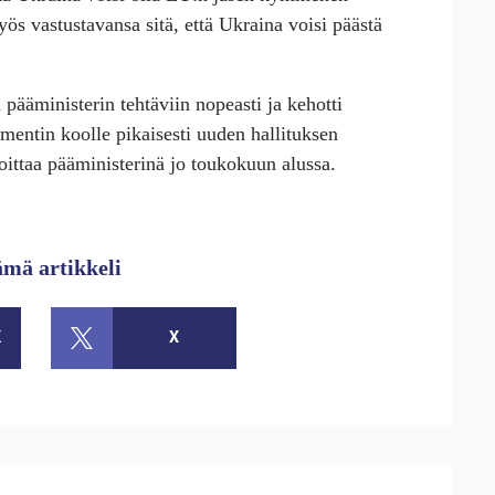
s vastustavansa sitä, että Ukraina voisi päästä
pääministerin tehtäviin nopeasti ja kehotti
entin koolle pikaisesti uuden hallituksen
ittaa pääministerinä jo toukokuun alussa.
ämä artikkeli
K
X