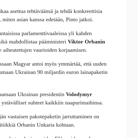
ikaa asettua tehtäväänsä ja tehdä konkreettisia
, miten asian kanssa edetään, Pinto jatkoi.
taisissa parlamenttivaaleissa yli kahden
ikä mahdollistaa pääministeri
Viktor Orbanin
le aiheutettujen vaurioiden korjaamisen.
essaan Magyar antoi myös ymmärtää, että uuden
umaan Ukrainan 90 miljardin euron lainapaketin
paamaan Ukrainan presidentin
Volodymyr
ystävälliset suhteet kaikkiin naapurimaihinsa.
än vastaisen pakotepaketin jarruttaminen on
itiikkiä Orbanin Unkaria kohtaan.