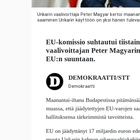
Unkarin vaalivoittaja Peter Magyar kertoi maana
saaminen Unkarin käyttöön on yksi hänen tulevan
EU-komissio suhtautui tiistai
vaalivoittajan
Peter Magyari
EU:n suuntaan.
DEMOKRAATTI/STT
Demokraatti
Maanantai-iltana Budapestissa pitämässä
muassa, että jäädytettyjen EU-varojen s
hallituksensa tärkeimmistä tavoitteista.
EU on jäädyttänyt 17 miljardin euron ed
muuta Unkarin kehnon oikeusvaltiokehity