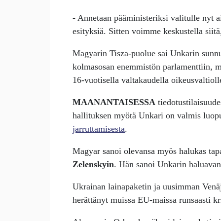
- Annetaan pääministeriksi valitulle nyt a
esityksiä. Sitten voimme keskustella siitä
Magyarin Tisza-puolue sai Unkarin sunnun
kolmasosan enemmistön parlamenttiin, m
16-vuotisella valtakaudella oikeusvaltiol
MAANANTAISESSA
tiedotustilaisuud
hallituksen myötä Unkari on valmis luop
jarruttamisesta
.
Magyar sanoi olevansa myös halukas ta
Zelenskyin
. Hän sanoi Unkarin haluavan 
Ukrainan lainapaketin ja uusimman Venäj
herättänyt muissa EU-maissa runsaasti kr