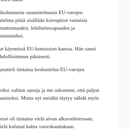
ikohtaisesta suunnitelmasta EU-varojen
telma pitää sisällään korruption vastaisia
pumattomuuden, lehdistönvapauden ja
stamiseksi.
lut käynnissä EU-komission kanssa. Hän sanoi
ahdollisimman pikaisesti.
uutteli tiistaina keskustelua EU-varojen
riksi valitun sanoja ja me uskomme, että paljon
ttamiseksi. Mutta nyt meidän täytyy nähdä myös
essi oli tiistaina vielä aivan alkuvaiheessaan,
vielä kulunut kahta vuorokauttakaan.