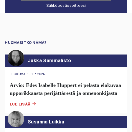
Sähköpostiosoitteesi
HUOMASITKO NÄMÄ?
Jukka Sammalisto
ELOKUVA
・
31.7.2026
Arvio: Edes Isabelle Huppert ei pelasta elokuvaa
upporikkaasta perijättärestä ja onnenonkijasta
LUE LISÄÄ
Susanna Luikku