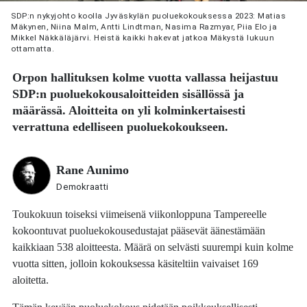
SDP:n nykyjohto koolla Jyväskylän puoluekokouksessa 2023: Matias
Mäkynen, Niina Malm, Antti Lindtman, Nasima Razmyar, Piia Elo ja
Mikkel Näkkäläjärvi. Heistä kaikki hakevat jatkoa Mäkystä lukuun
ottamatta.
Orpon hallituksen kolme vuotta vallassa heijastuu
SDP:n puoluekokousaloitteiden sisällössä ja
määrässä. Aloitteita on yli kolminkertaisesti
verrattuna edelliseen puoluekokoukseen.
Rane Aunimo
Demokraatti
Toukokuun toiseksi viimeisenä viikonloppuna Tampereelle
kokoontuvat puoluekokousedustajat pääsevät äänestämään
kaikkiaan 538 aloitteesta. Määrä on selvästi suurempi kuin kolme
vuotta sitten, jolloin kokouksessa käsiteltiin vaivaiset 169
aloitetta.