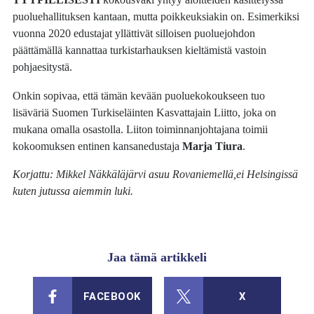
puoluehallituksen kantaan, mutta poikkeuksiakin on. Esimerkiksi
vuonna 2020 edustajat yllättivät silloisen puoluejohdon
päättämällä kannattaa turkistarhauksen kieltämistä vastoin
pohjaesitystä.
Onkin sopivaa, että tämän kevään puoluekokoukseen tuo
lisäväriä Suomen Turkiseläinten Kasvattajain Liitto, joka on
mukana omalla osastolla. Liiton toiminnanjohtajana toimii
kokoomuksen entinen kansanedustaja
Marja Tiura
.
Korjattu: Mikkel Näkkäläjärvi asuu Rovaniemellä,ei Helsingissä
kuten jutussa aiemmin luki.
Jaa tämä artikkeli
FACEBOOK
X