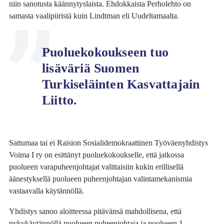
niin sanotusta käännytyslaista. Ehdokkaista Perholehto on
samasta vaalipiiristä kuin Lindtman eli Uudeltamaalta.
Puoluekokoukseen tuo
lisäväriä Suomen
Turkiseläinten Kasvattajain
Liitto.
Sattumaa tai ei Raision Sosialidemokraattinen Työväenyhdistys
Voima I ry on esittänyt puoluekokoukselle, että jatkossa
puolueen varapuheenjohtajat valittaisiin kukin erillisellä
äänestyksellä puolueen puheenjohtajan valintamekanismia
vastaavalla käytännöllä.
Yhdistys sanoo aloitteessa pitävänsä mahdollisena, että
nykykäytännöllä puolueen puheenjohtaja ja puolueen 1.