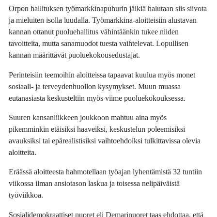
Orpon hallituksen työmarkkinapuhurin jälkiä halutaan siis siivota
ja mieluiten isolla luudalla. Työmarkkina-aloitteisiin alustavan
kannan ottanut puoluehallitus vähintäänkin tukee niiden
tavoitteita, mutta sanamuodot tuesta vaihtelevat. Lopullisen
kannan määrittävät puoluekokousedustajat.
Perinteisiin teemoihin aloitteissa tapaavat kuulua myös monet
sosiaali- ja terveydenhuollon kysymykset. Muun muassa
eutanasiasta keskusteltiin myös viime puoluekokouksessa.
Suuren kansanliikkeen joukkoon mahtuu aina myös
pikemminkin etäisiksi haaveiksi, keskustelun poleemisiksi
avauksiksi tai epärealistisiksi vaihtoehdoiksi tulkittavissa olevia
aloitteita.
Eräässä aloitteesta hahmotellaan työajan lyhentämistä 32 tuntiin
viikossa ilman ansiotason laskua ja toisessa nelipäiväistä
työviikkoa.
Sosialidemokraattiset nuoret eli Demarinuoret taas ehdottaa, että