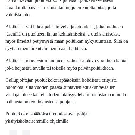
Tämän kevään puoluekokous pidetään poikkeuksellisesti
lauantai-iltapäivästä maanantaihin, joten kiirettä pitää, jotta
valmista tulee.
Aloitteista voi lukea paitsi toiveita ja odotuksia, joita puolueen
jäsenillä on puolueen linjan kehittämiseksi ja uudistamiseksi,
myös ilmeistä pettymystä maan politiikan nykysuuntaan. Siitä on
syyttäminen tai kiittäminen maan hallitusta.
Aloitteista muodostuu puolueen voimassa oleva virallinen kanta,
joka heijastuu tavalla tai toisella myös päivänpolitiikkaan.
Gallupjohtajan puoluekokouspäätöksiin kohdistuu erityistä
huomiota, sillä vuoden päässä siintävien eduskuntavaalien
voittaja lähtee kaikella todennäköisyydellä muodostamaan uutta
hallitusta omien linjaustensa pohjalta.
Puoluekokouspäätökset muodostavat pohjan
yksityiskohtaisemmille ohjelmille.