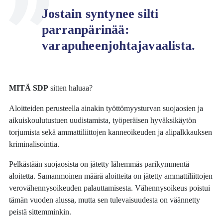
Jostain syntynee silti
parranpärinää:
varapuheenjohtajavaalista.
MITÄ SDP
sitten haluaa?
Aloitteiden perusteella ainakin työttömyysturvan suojaosien ja
aikuiskoulutustuen uudistamista, työperäisen hyväksikäytön
torjumista sekä ammattiliittojen kanneoikeuden ja alipalkkauksen
kriminalisointia.
Pelkästään suojaosista on jätetty lähemmäs parikymmentä
aloitetta. Samanmoinen määrä aloitteita on jätetty ammattiliittojen
verovähennysoikeuden palauttamisesta. Vähennysoikeus poistui
tämän vuoden alussa, mutta sen tulevaisuudesta on väännetty
peistä sittemminkin.