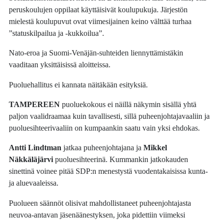
peruskoulujen oppilaat käyttäisivät koulupukuja. Järjestön
mielestä koulupuvut ovat viimesijainen keino välttää turhaa
”statuskilpailua ja -kukkoilua”.
Nato-eroa ja Suomi-Venäjän-suhteiden liennyttämistäkin
vaaditaan yksittäisissä aloitteissa.
Puoluehallitus ei kannata näitäkään esityksiä.
TAMPEREEN
puoluekokous ei näillä näkymin sisällä yhtä
paljon vaalidraamaa kuin tavallisesti, sillä puheenjohtajavaaliin ja
puoluesihteerivaaliin on kumpaankin saatu vain yksi ehdokas.
Antti Lindtman
jatkaa puheenjohtajana ja
Mikkel
Näkkäläjärvi
puoluesihteerinä. Kummankin jatkokauden
sinettinä voinee pitää SDP:n menestystä vuodentakaisissa kunta-
ja aluevaaleissa.
Puolueen säännöt olisivat mahdollistaneet puheenjohtajasta
neuvoa-antavan jäsenäänestyksen, joka pidettiin viimeksi