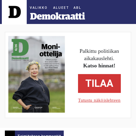
ALUEET
Palkittu politiikan
aikakauslehti.
Katso hinnat!
TILAA
Tutustu näköislehteen
Toimituksen kommentit