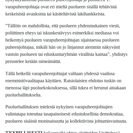
varapuheenjohtaja ovat eri mieltä puolueen sisällä tehtävistä
keskeisistä avauksista tai käsiteltävistä lakihankkeista.
”Tällöin on mahdollista, että puolueen yhdenmukainen viesti,
poliittinen eheys tai iskunkestävyys esimerkiksi mediassa voi
heikentyä puolueen varapuheenjohtajan sijaistaessa puolueen
puheenjohtajaa, mikäli hän on jo linjannut aiemmin näkyvästi
vastoin puolueen tai eduskuntaryhmän virallista kantaa”, yhdistys
perustelee ketään nimeämättä.
Tällä hetkellä varapuheenjohtajat valitaan yhdessä vaalissa
enemmistövaalitapaa käyttäen. Raisiolaisten ehdotus tuskin on
menossa läpi puoluekokouksessa, sillä tukea ei herunut ainakaan
puoluehallitukselta.
Puoluehallituksen mielestä nykyinen varapuheenjohtajien
valintatapa toteuttaa tasapainoisesti edustuksellista demokratiaa,
puolueen sisäistä moninaisuutta ja kollektiivista johtamisvastuuta.
TYYPILLISESTI
kokousväki yhtyy aloitteiden käsittelyssä