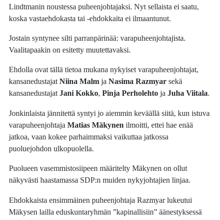
Lindtmanin noustessa puheenjohtajaksi. Nyt sellaista ei saatu,
koska vastaehdokasta tai -ehdokkaita ei ilmaantunut.
Jostain syntynee silti parranpärinää: varapuheenjohtajista.
Vaalitapaakin on esitetty muutettavaksi.
Ehdolla ovat tällä tietoa mukana nykyiset varapuheenjohtajat,
kansanedustajat
Niina Malm
ja
Nasima Razmyar
sekä
kansanedustajat
Jani Kokko
,
Pinja Perholehto
ja
Juha Viitala
.
Jonkinlaista jännitettä syntyi jo aiemmin keväällä siitä, kun istuva
varapuheenjohtaja
Matias Mäkynen
ilmoitti, ettei hae enää
jatkoa, vaan kokee parhaimmaksi vaikuttaa jatkossa
puoluejohdon ulkopuolella.
Puolueen vasemmistosiipeen määritelty Mäkynen on ollut
näkyvästi haastamassa SDP:n muiden nykyjohtajien linjaa.
Ehdokkaista ensimmäinen puheenjohtaja Razmyar lukeutui
Mäkysen lailla eduskuntaryhmän ”kapinallisiin” äänestyksessä