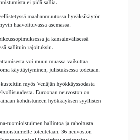
nistumista ei pidä sallia.
ineellistetyssä maahanmuutossa hyväksikäytön
 hyvin haavoittuvassa asemassa.
oikeussopimuksessa ja kansainvälisessä
sä sallituin rajoituksin.
dattamisesta voi muun muassa vaikuttaa
 oma käyttäytyminen, julistuksessa todetaan.
skusteltiin myös Venäjän hyökkäyssodasta
velvollisuudesta. Euroopan neuvoston on
krainaan kohdistuneen hyökkäyksen syyllisten
na-tuomioistuimen hallintoa ja rahoitusta
uomioistuimelle toteutetaan. 36 neuvoston
uroopan unioni ilmoittivat perjantaina