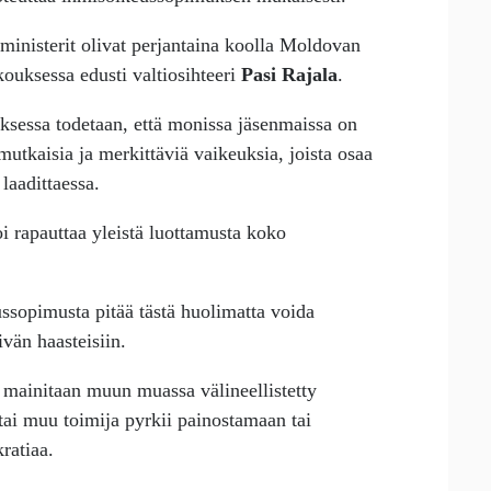
inisterit olivat perjantaina koolla Moldovan
uksessa edusti valtiosihteeri
Pasi Rajala
.
ksessa todetaan, että monissa jäsenmaissa on
mutkaisia ja merkittäviä vaikeuksia, joista osaa
laadittaessa.
 rapauttaa yleistä luottamusta koko
ussopimusta pitää tästä huolimatta voida
vän haasteisiin.
 mainitaan muun muassa välineellistetty
tai muu toimija pyrkii painostamaan tai
ratiaa.