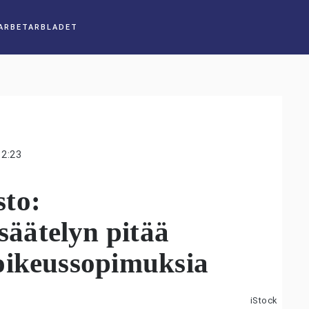
12:23
to:
äätelyn pitää
oikeussopimuksia
iStock