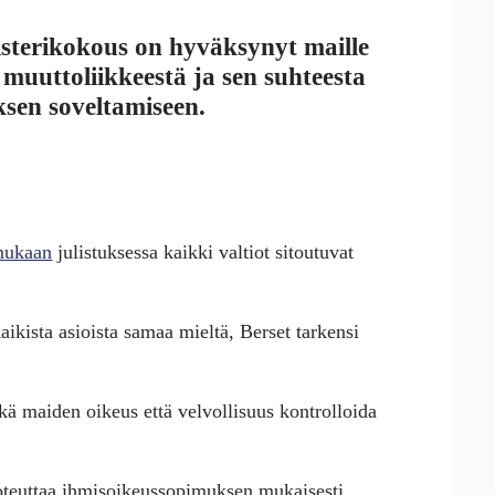
sterikokous on hyväksynyt maille
muuttoliikkeestä ja sen suhteesta
sen soveltamiseen.
ukaan
julistuksessa kaikki valtiot sitoutuvat
 kaikista asioista samaa mieltä, Berset tarkensi
sekä maiden oikeus että velvollisuus kontrolloida
 toteuttaa ihmisoikeussopimuksen mukaisesti.