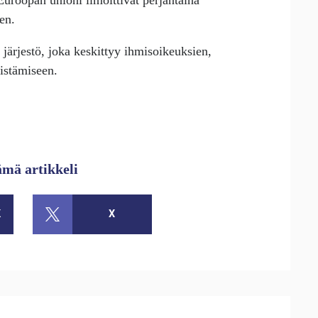
en.
järjestö, joka keskittyy ihmisoikeuksien,
istämiseen.
ämä artikkeli
K
X