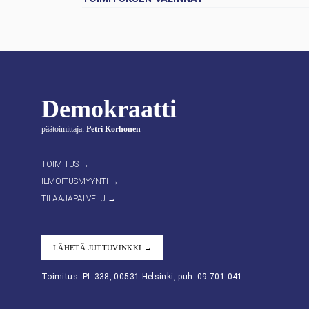
Demokraatti
päätoimittaja:
Petri Korhonen
TOIMITUS →
ILMOITUSMYYNTI →
TILAAJAPALVELU →
LÄHETÄ JUTTUVINKKI →
Toimitus: PL 338, 00531 Helsinki, puh. 09 701 041