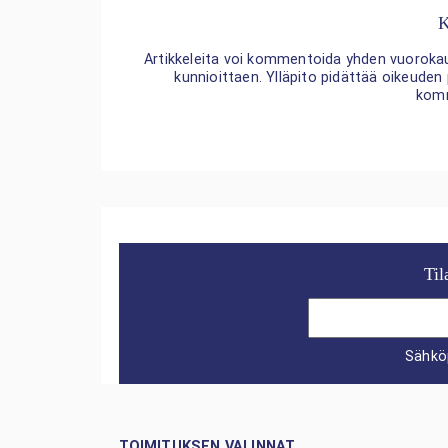
K
Artikkeleita voi kommentoida yhden vuorokaude
kunnioittaen. Ylläpito pidättää oikeuden
kom
Til
Sähkö
TOIMITUKSEN VALINNAT