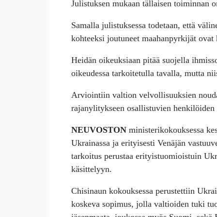
Julistuksen mukaan tällaisen toiminnan on
Samalla julistuksessa todetaan, että väl
kohteeksi joutuneet maahanpyrkijät ovat
Heidän oikeuksiaan pitää suojella ihmiss
oikeudessa tarkoitetulla tavalla, mutta niis
Arviointiin valtion velvollisuuksien nou
rajanylitykseen osallistuvien henkilöiden
NEUVOSTON
ministerikokouksessa ke
Ukrainassa ja erityisesti Venäjän vastuu
tarkoitus perustaa erityistuomioistuin U
käsittelyyn.
Chisinaun kokouksessa perustettiin Ukrai
koskeva sopimus, jolla valtioiden tuki t
jäsenmaata, joukossa myös Suomi, sekä E