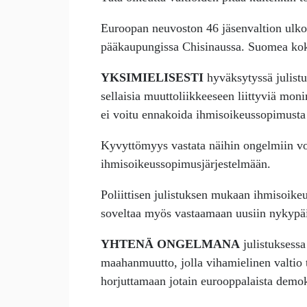
Euroopan neuvoston 46 jäsenvaltion ulkom
pääkaupungissa Chisinaussa. Suomea koko
YKSIMIELISESTI
hyväksytyssä julistu
sellaisia muuttoliikkeeseen liittyviä moni
ei voitu ennakoida ihmisoikeussopimusta 
Kyvyttömyys vastata näihin ongelmiin voi
ihmisoikeussopimusjärjestelmään.
Poliittisen julistuksen mukaan ihmisoike
soveltaa myös vastaamaan uusiin nykypäi
YHTENÄ ONGELMANA
julistuksessa
maahanmuutto, jolla vihamielinen valtio 
horjuttamaan jotain eurooppalaista demok