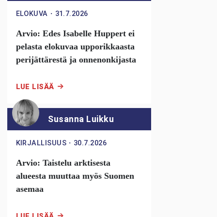
ELOKUVA
・
31.7.2026
Arvio: Edes Isabelle Huppert ei
pelasta elokuvaa upporikkaasta
perijättärestä ja onnenonkijasta
LUE LISÄÄ
Susanna Luikku
KIRJALLISUUS
・
30.7.2026
Arvio: Taistelu arktisesta
alueesta muuttaa myös Suomen
asemaa
LUE LISÄÄ