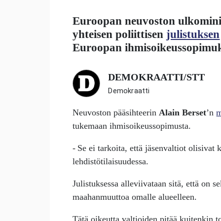
Euroopan neuvoston ulkomini
yhteisen poliittisen
julistuksen
Euroopan ihmisoikeussopimuk
DEMOKRAATTI/STT
Demokraatti
Neuvoston pääsihteerin
Alain Berset
’n
m
tukemaan ihmisoikeussopimusta.
- Se ei tarkoita, että jäsenvaltiot olisivat
lehdistötilaisuudessa.
Julistuksessa alleviivataan sitä, että on 
maahanmuuttoa omalle alueelleen.
Tätä oikeutta valtioiden pitää kuitenkin