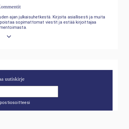
ommentit
n ajan julkaisuhetkestä. Kirjoita asiallisesti ja muita
 poistaa sopimattomat viestit ja estää kirjoittajaa
mentoimasta.
aa uutiskirje
postiosoitteesi