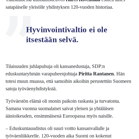
satapäiselle yleisölle yhdistyksen 120-vuoden historiaa.
Hyvinvointivaltio ei ole
itsestään selvä.
Tilaisuuden juhlapuhuja oli kansanedustaja, SDP:n
eduskuntaryhmän varapuheenjohtaja
Piritta Rantanen
. Hän
totesi muun muassa, että samoihin aikoihin perustettiin Suomeen
satoja työväenyhdistyksiä.
Työväestön elämä oli monin paikoin raskasta ja turvatonta.
Samana vuonna suomalaiset saivat yleisen ja yhtäläisen
äänioikeuden, ensimmäisenä Euroopassa myös naisille.
– Eduskuntauudistus oli suuri voitto kansanvallalle ja
työväenliikkeelle. 120-vuoden aika Suomi on kokenut