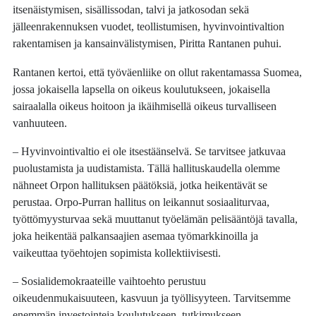
itsenäistymisen, sisällissodan, talvi ja jatkosodan sekä
jälleenrakennuksen vuodet, teollistumisen, hyvinvointivaltion
rakentamisen ja kansainvälistymisen, Piritta Rantanen puhui.
Rantanen kertoi, että työväenliike on ollut rakentamassa Suomea,
jossa jokaisella lapsella on oikeus koulutukseen, jokaisella
sairaalalla oikeus hoitoon ja ikäihmisellä oikeus turvalliseen
vanhuuteen.
– Hyvinvointivaltio ei ole itsestäänselvä. Se tarvitsee jatkuvaa
puolustamista ja uudistamista. Tällä hallituskaudella olemme
nähneet Orpon hallituksen päätöksiä, jotka heikentävät se
perustaa. Orpo-Purran hallitus on leikannut sosiaaliturvaa,
työttömyysturvaa sekä muuttanut työelämän pelisääntöjä tavalla,
joka heikentää palkansaajien asemaa työmarkkinoilla ja
vaikeuttaa työehtojen sopimista kollektiivisesti.
– Sosialidemokraateille vaihtoehto perustuu
oikeudenmukaisuuteen, kasvuun ja työllisyyteen. Tarvitsemme
enemmän investointeja koulutukseen, tutkimukseen,