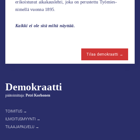
erikoistunut aikakauslehti, joka on perustettu Työmies-
nimellä vuonna 1895.
Kaikki ei ole sitä miltä näyttää.
Tilaa demokraatti →
Demokraatti
päätoimittaja:
Petri Korhonen
TOIMITUS →
ILMOITUSMYYNTI →
TILAAJAPALVELU →