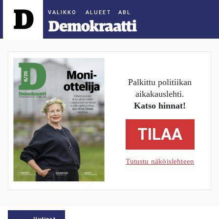
ALUEET
Palkittu politiikan
aikakauslehti.
Katso hinnat!
TILAA
Tutustu näköislehteen
Uutiset