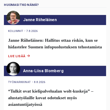
HUOMASITKO NÄMÄ?
Janne Riiheläinen
KOLUMNIT
・
7.8.2026
Janne Riiheläinen: Hallitus ottaa riskin, kun se
hidastelee Suomen infopuolustuksen tehostamista
LUE LISÄÄ
Anna-Liisa Blomberg
TYÖMARKKINAT
・
8.8.2026
“Tulkit ovat kielipalvelualan wolt-kuskeja” –
alustatyölaille kovat odotukset myös
asiantuntijatyössä