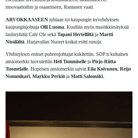
innovaatioihin ja osaamiseen, Rantanen vaati.
ARVOKKAASEEN
juhlaan toi kaupungin tervehdyksen
kaupunginjohtaja
Olli Luoma
. Kuultiin myös musiikkiesityksiä
lauluryhmä Cafe Ole sekä
Tapani Hertelliltä
ja
Martti
Nissilältä
. Harjavallan Nuoret kotkat esitti runoja.
Yhdistyksen entiset puheenjohtajat kukitettiin. SDP:n kultainen
ansiomerkki luovutettiin
Heli Tommiselle
ja
Pirjo-Riitta
Tuomelalle
. Hopeisen ansiomerkin saivat
Eila Koivunen
,
Reijo
Nummikari
,
Markku Perkiö
ja
Matti Salomäki
.