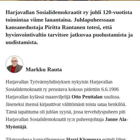
Harjavallan Sosialidemokraatit ry juhli 120-vuotista
toimintaa viime lauantaina. Juhlapuheessaan
kansanedustaja
Piritta Rantanen
totesi, että
hyvinvointivaltio tarvitsee jatkuvaa puolustamista ja
uudistamista.
Markku Rauta
Harjavallan Työväenyhdistyksen nykyisin Harjavallan
Sosialidemokraatit ry perustava kokous pidettiin 6.6.1906
Harjavallan kylässä maanviljelijä
Otto Penttalan
suulissa.
Jäseneksi itsensä kirjauttivat välittömästi toista sataa henkilöä.
Tämä tapahtuma oli juhlan syynä, jossa tervehdyspuheen piti
Harjavallan Sosialidemokraatit ry:n puheenjohtaja
Janne Ala-
Myöntäjä
.
Tilaisuudessa kunnallisneuvos
Harri Kivenmaa
esitteli lähes