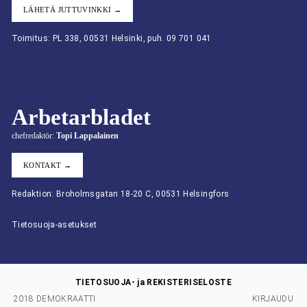
LÄHETÄ JUTTUVINKKI →
Toimitus: PL 338, 00531 Helsinki, puh. 09 701 041
Arbetarbladet
chefredaktör:
Topi Lappalainen
KONTAKT →
Redaktion: Broholmsgatan 18-20 C, 00531 Helsingfors
Tietosuoja-asetukset
TIETOSUOJA- ja REKISTERISELOSTE
2018 DEMOKRAATTI
KIRJAUDU