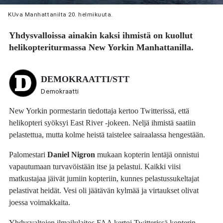
KUva Manhattanilta 20. helmikuuta.
Yhdysvalloissa ainakin kaksi ihmistä on kuollut
helikopteriturmassa New Yorkin Manhattanilla.
DEMOKRAATTI/STT
Demokraatti
New Yorkin pormestarin tiedottaja kertoo Twitterissä, että
helikopteri syöksyi East River -jokeen. Neljä ihmistä saatiin
pelastettua, mutta kolme heistä taistelee sairaalassa hengestään.
Palomestari
Daniel Nigron
mukaan kopterin lentäjä onnistui
vapautumaan turvavöistään itse ja pelastui. Kaikki viisi
matkustajaa jäivät jumiin kopteriin, kunnes pelastussukeltajat
pelastivat heidät. Vesi oli jäätävän kylmää ja virtaukset olivat
joessa voimakkaita.
Yhdysvaltojen ilmailulaitos FAA kertoi Twitterissä kopterin