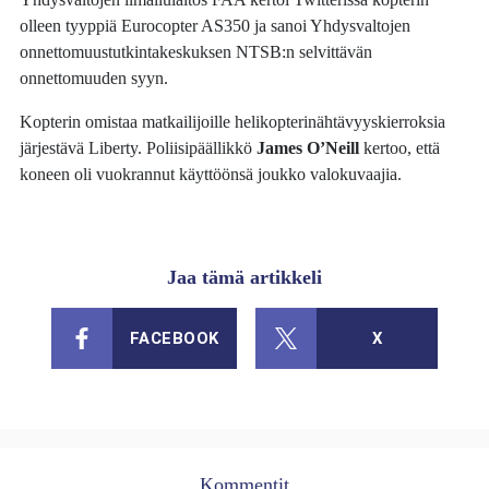
olleen tyyppiä Eurocopter AS350 ja sanoi Yhdysvaltojen
onnettomuustutkintakeskuksen NTSB:n selvittävän
onnettomuuden syyn.
Kopterin omistaa matkailijoille helikopterinähtävyyskierroksia
järjestävä Liberty. Poliisipäällikkö
James O’Neill
kertoo, että
koneen oli vuokrannut käyttöönsä joukko valokuvaajia.
Jaa tämä artikkeli
FACEBOOK
X
Kommentit