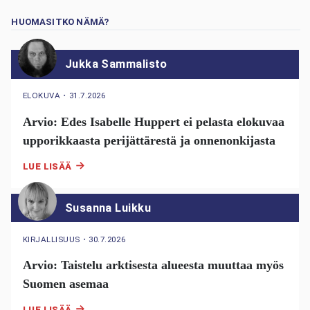
HUOMASITKO NÄMÄ?
Jukka Sammalisto
ELOKUVA
・
31.7.2026
Arvio: Edes Isabelle Huppert ei pelasta elokuvaa
upporikkaasta perijättärestä ja onnenonkijasta
LUE LISÄÄ
Susanna Luikku
KIRJALLISUUS
・
30.7.2026
Arvio: Taistelu arktisesta alueesta muuttaa myös
Suomen asemaa
LUE LISÄÄ