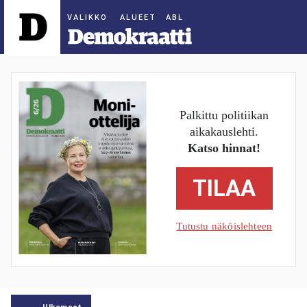
ALUEET
Palkittu politiikan
aikakauslehti.
Katso hinnat!
TILAA
Tutustu näköislehteen
Ulkomaat