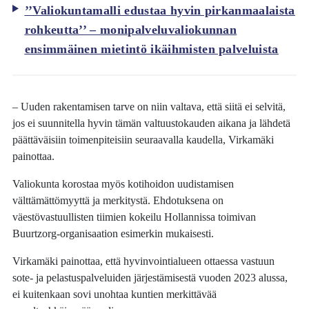
’’Valiokuntamalli edustaa hyvin pirkanmaalaista
rohkeutta’’ – monipalveluvaliokunnan
ensimmäinen mietintö ikäihmisten palveluista
– Uuden rakentamisen tarve on niin valtava, että siitä ei selvitä,
jos ei suunnitella hyvin tämän valtuustokauden aikana ja lähdetä
päättäväisiin toimenpiteisiin seuraavalla kaudella, Virkamäki
painottaa.
Valiokunta korostaa myös kotihoidon uudistamisen
välttämättömyyttä ja merkitystä. Ehdotuksena on
väestövastuullisten tiimien kokeilu Hollannissa toimivan
Buurtzorg-organisaation esimerkin mukaisesti.
Virkamäki painottaa, että hyvinvointialueen ottaessa vastuun
sote- ja pelastuspalveluiden järjestämisestä vuoden 2023 alussa,
ei kuitenkaan sovi unohtaa kuntien merkittävää