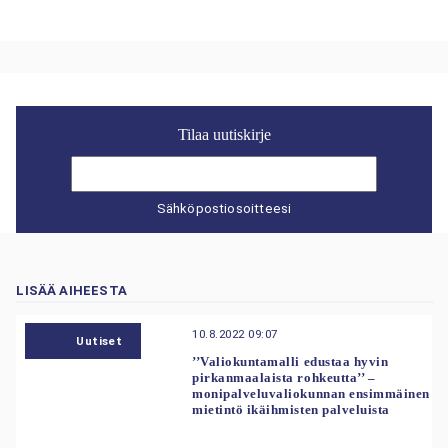
Tilaa uutiskirje
Sähköpostiosoitteesi
LISÄÄ AIHEESTA
10.8.2022 09:07
Uutiset
’’Valiokuntamalli edustaa hyvin
pirkanmaalaista rohkeutta’’ –
monipalveluvaliokunnan ensimmäinen
mietintö ikäihmisten palveluista