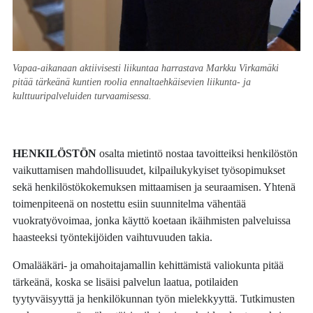
Vapaa-aikanaan aktiivisesti liikuntaa harrastava Markku Virkamäki
pitää tärkeänä kuntien roolia ennaltaehkäisevien liikunta- ja
kulttuuripalveluiden turvaamisessa.
HENKILÖSTÖN
osalta mietintö nostaa tavoitteiksi henkilöstön
vaikuttamisen mahdollisuudet, kilpailukykyiset työsopimukset
sekä henkilöstökokemuksen mittaamisen ja seuraamisen. Yhtenä
toimenpiteenä on nostettu esiin suunnitelma vähentää
vuokratyövoimaa, jonka käyttö koetaan ikäihmisten palveluissa
haasteeksi työntekijöiden vaihtuvuuden takia.
Omalääkäri- ja omahoitajamallin kehittämistä valiokunta pitää
tärkeänä, koska se lisäisi palvelun laatua, potilaiden
tyytyväisyyttä ja henkilökunnan työn mielekkyyttä. Tutkimusten