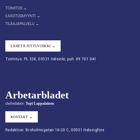
TOIMITUS →
ILMOITUSMYYNTI →
TILAAJAPALVELU →
LÄHETÄ JUTTUVINKKI →
Toimitus: PL 338, 00531 Helsinki, puh. 09 701 041
Arbetarbladet
chefredaktör:
Topi Lappalainen
KONTAKT →
Redaktion: Broholmsgatan 18-20 C, 00531 Helsingfors