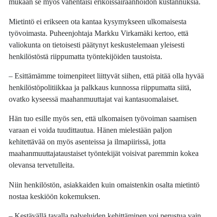
mukaan se myös vähentäisi erikoissairaanhoidon kustannuksia.
Mietintö ei erikseen ota kantaa kysymykseen ulkomaisesta
työvoimasta. Puheenjohtaja Markku Virkamäki kertoo, että
valiokunta on tietoisesti päätynyt keskustelemaan yleisesti
henkilöstöstä riippumatta työntekijöiden taustoista.
– Esittämämme toimenpiteet liittyvät siihen, että pitää olla hyvää
henkilöstöpolitiikkaa ja palkkaus kunnossa riippumatta siitä,
ovatko kyseessä maahanmuuttajat vai kantasuomalaiset.
Hän tuo esille myös sen, että ulkomaisen työvoiman saamisen
varaan ei voida tuudittautua. Hänen mielestään paljon
kehitettävää on myös asenteissa ja ilmapiirissä, jotta
maahanmuuttajataustaiset työntekijät voisivat paremmin kokea
olevansa tervetulleita.
Niin henkilöstön, asiakkaiden kuin omaistenkin osalta mietintö
nostaa keskiöön kokemuksen.
– Kestävällä tavalla palveluiden kehittäminen voi perustua vain