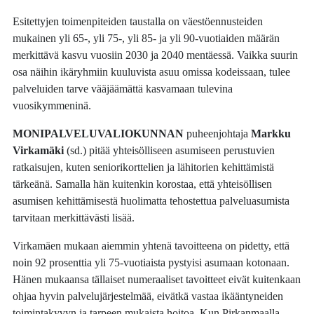
Esitettyjen toimenpiteiden taustalla on väestöennusteiden
mukainen yli 65-, yli 75-, yli 85- ja yli 90-vuotiaiden määrän
merkittävä kasvu vuosiin 2030 ja 2040 mentäessä. Vaikka suurin
osa näihin ikäryhmiin kuuluvista asuu omissa kodeissaan, tulee
palveluiden tarve vääjäämättä kasvamaan tulevina
vuosikymmeninä.
MONIPALVELUVALIOKUNNAN
puheenjohtaja
Markku
Virkamäki
(sd.) pitää yhteisölliseen asumiseen perustuvien
ratkaisujen, kuten seniorikorttelien ja lähitorien kehittämistä
tärkeänä. Samalla hän kuitenkin korostaa, että yhteisöllisen
asumisen kehittämisestä huolimatta tehostettua palveluasumista
tarvitaan merkittävästi lisää.
Virkamäen mukaan aiemmin yhtenä tavoitteena on pidetty, että
noin 92 prosenttia yli 75-vuotiaista pystyisi asumaan kotonaan.
Hänen mukaansa tällaiset numeraaliset tavoitteet eivät kuitenkaan
ohjaa hyvin palvelujärjestelmää, eivätkä vastaa ikääntyneiden
toimintakyvyn ja tarpeen mukaista hoitoa. Kun Pirkanmaalla