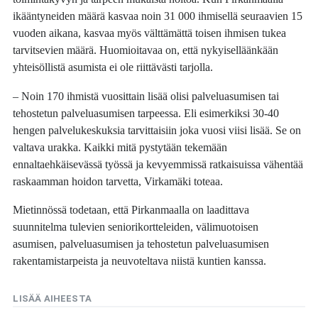
ikääntyneiden määrä kasvaa noin 31 000 ihmisellä seuraavien 15
vuoden aikana, kasvaa myös välttämättä toisen ihmisen tukea
tarvitsevien määrä. Huomioitavaa on, että nykyiselläänkään
yhteisöllistä asumista ei ole riittävästi tarjolla.
– Noin 170 ihmistä vuosittain lisää olisi palveluasumisen tai
tehostetun palveluasumisen tarpeessa. Eli esimerkiksi 30-40
hengen palvelukeskuksia tarvittaisiin joka vuosi viisi lisää. Se on
valtava urakka. Kaikki mitä pystytään tekemään
ennaltaehkäisevässä työssä ja kevyemmissä ratkaisuissa vähentää
raskaamman hoidon tarvetta, Virkamäki toteaa.
Mietinnössä todetaan, että Pirkanmaalla on laadittava
suunnitelma tulevien seniorikortteleiden, välimuotoisen
asumisen, palveluasumisen ja tehostetun palveluasumisen
rakentamistarpeista ja neuvoteltava niistä kuntien kanssa.
LISÄÄ AIHEESTA