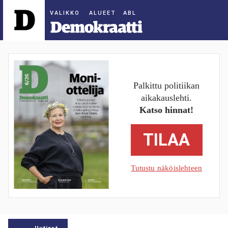
ALUEET
Palkittu politiikan
aikakauslehti.
Katso hinnat!
TILAA
Tutustu näköislehteen
Uutiset