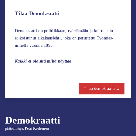
Tilaa Demokraatti
Demokraatti on politiikkaan, työelämään ja kulttuuriin
erikoistunut aikakauslehti, joka on perustettu Työmies-
nimellä vuonna 1895.
Kaikki ei ole sitä miltä näyttää.
Tilaa demokraatti →
Demokraatti
päätoimittaja:
Petri Korhonen