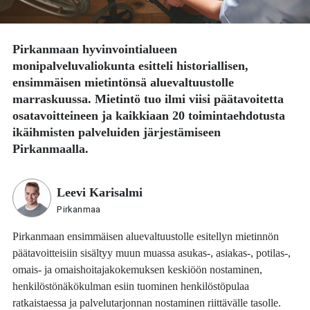
Pirkanmaan hyvinvointialueen
monipalveluvaliokunta esitteli historiallisen,
ensimmäisen mietintönsä aluevaltuustolle
marraskuussa. Mietintö tuo ilmi viisi päätavoitetta
osatavoitteineen ja kaikkiaan 20 toimintaehdotusta
ikäihmisten palveluiden järjestämiseen
Pirkanmaalla.
Leevi Karisalmi
Pirkanmaa
Pirkanmaan ensimmäisen aluevaltuustolle esitellyn mietinnön
päätavoitteisiin sisältyy muun muassa asukas-, asiakas-, potilas-,
omais- ja omaishoitajakokemuksen keskiöön nostaminen,
henkilöstönäkökulman esiin tuominen henkilöstöpulaa
ratkaistaessa ja palvelutarjonnan nostaminen riittävälle tasolle.