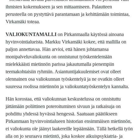
ihmisten kokemukseen ja sen mittaamiseen. Palautteen
perusteella on pystyttävä parantamaan ja kehittämään toimintaa,
Virkamäki toteaa.
VALIOKUNTAMALLI
on Pirkanmaalla käytössä ainoana
hyvinvointialueista. Markku Virkamäki kokee, että mallilla on
paljon annettavaa. Hän arvioi, että hänen johtamansa
monipalveluvaliokunta on onnistunut työskentelemään
mielekkäästi mietinnön parissa jakautumalla pienempiin
teemakohtaisiin ryhmiin. Asiantuntijakuulemiset ovat olleet
olennainen osa valiokunnan työskentelyä ja ne ovatkin olleet
suuressa roolissa mietinnön ja valiokuntatyöskentelyn kannalta.
Hän korostaa, että valiokunnan keskustelussa on onnistuttu
jättämään poliittinen poteroituminen sivuun ja ratkaisuja on
pohdittu yhdessä hyvässä hengessä. Saatuaan päätökseen
Pirkanmaan hyvinvointialueen historian ensimmäisen mietinnön,
ei valiokunta ole jäänyt laakereille lepäämään. Tällä hetkellä työn
alla on jo seuraava mietintö, joka koskee aikuispsykiatria- ja