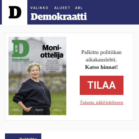
ALUEET
Palkittu politiikan
aikakauslehti.
Katso hinnat!
TILAA
Tutustu näköislehteen
Politiikka