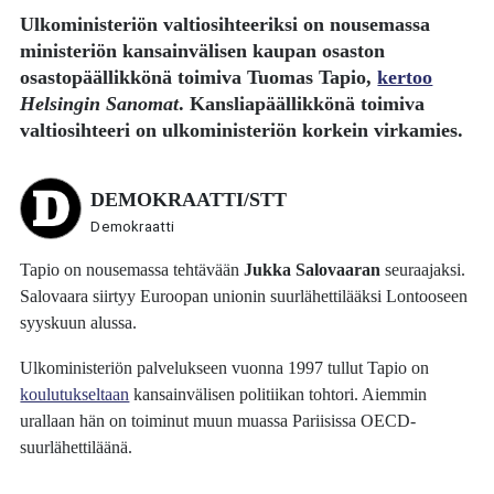
Ulkoministeriön valtiosihteeriksi on nousemassa
ministeriön kansainvälisen kaupan osaston
osastopäällikkönä toimiva
Tuomas Tapio
,
kertoo
Helsingin Sanomat
. Kansliapäällikkönä toimiva
valtiosihteeri on ulkoministeriön korkein virkamies.
DEMOKRAATTI/STT
Demokraatti
Tapio on nousemassa tehtävään
Jukka Salovaaran
seuraajaksi.
Salovaara siirtyy Euroopan unionin suurlähettilääksi Lontooseen
syyskuun alussa.
Ulkoministeriön palvelukseen vuonna 1997 tullut Tapio on
koulutukseltaan
kansainvälisen politiikan tohtori. Aiemmin
urallaan hän on toiminut muun muassa Pariisissa OECD-
suurlähettiläänä.