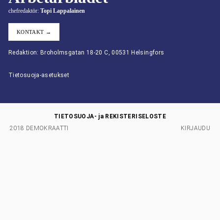
chefredaktör:
Topi Lappalainen
KONTAKT →
Redaktion: Broholmsgatan 18-20 C, 00531 Helsingfors
Tietosuoja-asetukset
TIETOSUOJA- ja REKISTERISELOSTE
2018 DEMOKRAATTI
KIRJAUDU