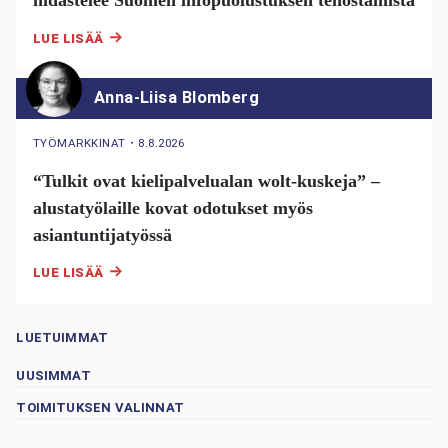
hidastelee Suomen infopuolustuksen tehostamista
LUE LISÄÄ
Anna-Liisa Blomberg
TYÖMARKKINAT
・
8.8.2026
“Tulkit ovat kielipalvelualan wolt-kuskeja” –
alustatyölaille kovat odotukset myös
asiantuntijatyössä
LUE LISÄÄ
LUETUIMMAT
UUSIMMAT
TOIMITUKSEN VALINNAT