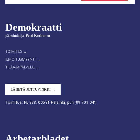
Demokraatti
päätoimittaja:
Petri Korhonen
TOIMITUS →
ILMOITUSMYYNTI →
TILAAJAPALVELU →
LÄHETÄ JUTTUVINKKI →
Toimitus: PL 338, 00531 Helsinki, puh. 09 701 041
Arbetarbladet