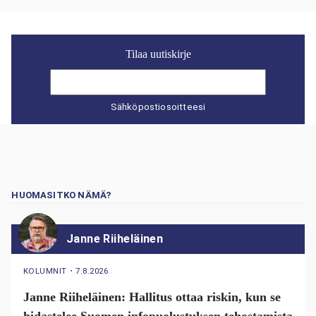
Tilaa uutiskirje
Sähköpostiosoitteesi
HUOMASITKO NÄMÄ?
Janne Riiheläinen
KOLUMNIT
・
7.8.2026
Janne Riiheläinen: Hallitus ottaa riskin, kun se