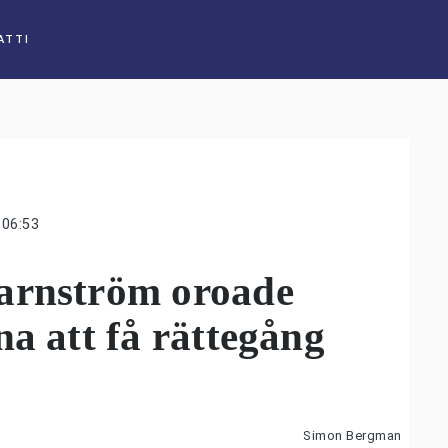
ATTI
06:53
arnström oroade
na att få rättegång
Simon Bergman