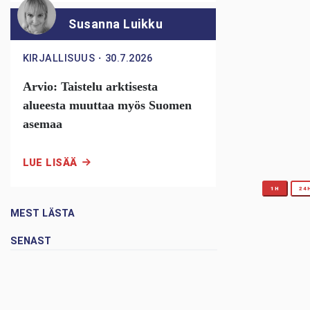
Susanna Luikku
KIRJALLISUUS
・
30.7.2026
Arvio: Taistelu arktisesta
alueesta muuttaa myös Suomen
asemaa
LUE LISÄÄ
1H
24
MEST LÄSTA
SENAST