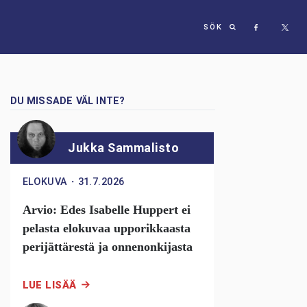
SÖK
DU MISSADE VÄL INTE?
Jukka Sammalisto
ELOKUVA
・
31.7.2026
Arvio: Edes Isabelle Huppert ei
pelasta elokuvaa upporikkaasta
perijättärestä ja onnenonkijasta
LUE LISÄÄ