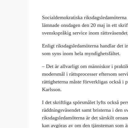
Socialdemokratiska riksdagsledamöterna
lämnade onsdagen den 20 maj in ett skrif
svenskspråkig service inom rättsväsendet
Enligt riksdagsledamöterna handlar det 
som syns inom hela myndighetsfältet.
– Det är allvarligt om människor i praktik
modersmål i rättsprocesser eftersom servic
rättigheterna måste förverkligas också i p
Karlsson.
I det skriftliga spörsmålet lyfts också pe
räddningsväsendet samt bristerna i den s
riksdagsledamöterna är det särskilt oroan
kan avgöras av om den tjänsteman som är