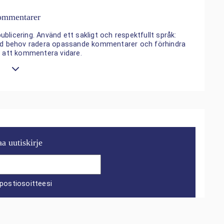
mmentarer
ublicering. Använd ett sakligt och respektfullt språk:
 vid behov radera opassande kommentarer och förhindra
n att kommentera vidare.
aa uutiskirje
postiosoitteesi