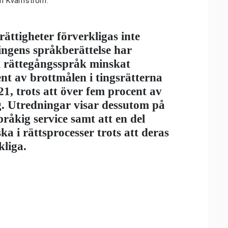
n Kvarnström.
ättigheter förverkligas inte
ringens språkberättelse har
 rättegångsspråk minskat
ent av brottmålen i tingsrätterna
1, trots att över fem procent av
g. Utredningar visar dessutom på
språkig service samt att en del
ka i rättsprocesser trots att deras
kliga.