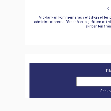
Ko
Artiklar kan kommenteras i ett dygn efter p
administratörerna förbehåller sig rätten att
skribenten frå
Til
Sähkö