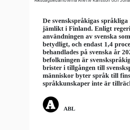
Riksdagsledamöterna Anette Karlsson och Joha
De svenskspråkigas språkliga r
jämlikt i Finland. Enligt rege
användningen av svenska som
betydligt, och endast 1,4 proc
behandlades på svenska år 202
befolkningen är svenskspråki
brister i tillgången till svensk
människor byter språk till fins
språkkunskaper inte är tillräc
ABL