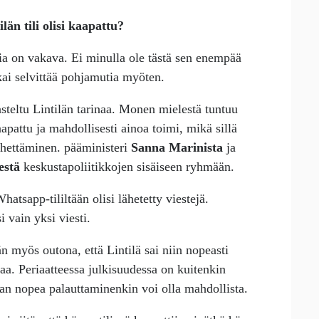
län tili olisi kaapattu?
sia on vakava. Ei minulla ole tästä sen enempää
 kai selvittää pohjamutia myöten.
teltu Lintilän tarinaa. Monen mielestä tuntuu
apattu ja mahdollisesti ainoa toimi, mikä sillä
lähettäminen. pääministeri
Sanna Marinista
ja
estä
keskustapoliitikkojen sisäiseen ryhmään.
hatsapp-tililtään olisi lähetetty viestejä.
 vain yksi viesti.
 myös outona, että Lintilä sai niin nopeasti
kaa. Periaatteessa julkisuudessa on kuitenkin
aan nopea palauttaminenkin voi olla mahdollista.