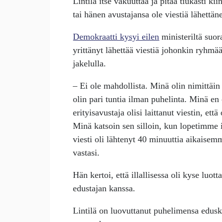
Lintilä itse vakuuttaa ja pitää tiukasti kii
tai hänen avustajansa ole viestiä lähettäne
Demokraatti kysyi eilen
ministeriltä suor
yrittänyt lähettää viestiä johonkin ryhmää
jakelulla.
– Ei ole mahdollista. Minä olin nimittäin s
olin pari tuntia ilman puhelinta. Minä en o
erityisavustaja olisi laittanut viestin, että
Minä katsoin sen silloin, kun lopetimme i
viesti oli lähtenyt 40 minuuttia aikaisem
vastasi.
Hän kertoi, että illallisessa oli kyse luot
edustajan kanssa.
Lintilä on luovuttanut puhelimensa edusku