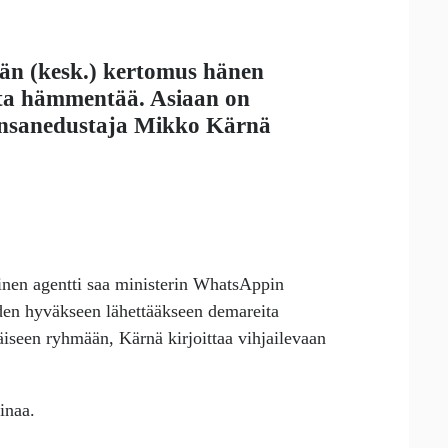
län
(kesk.) kertomus hänen
ta hämmentää. Asiaan on
ansanedustaja
Mikko Kärnä
inen agentti saa ministerin WhatsAppin
uuden hyväkseen lähettääkseen demareita
iseen ryhmään, Kärnä kirjoittaa vihjailevaan
inaa.