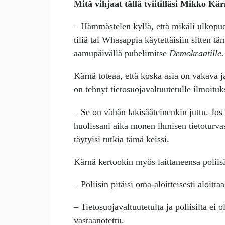
Mitä vihjaat tällä tviitilläsi Mikko Kä
– Hämmästelen kyllä, että mikäli ulkopuol
tiliä tai Whasappia käytettäisiin sitten 
aamupäivällä puhelimitse
Demokraatille
.
Kärnä toteaa, että koska asia on vakava j
on tehnyt tietosuojavaltuutetulle ilmoituk
– Se on vähän lakisääteinenkin juttu. Jo
huolissani aika monen ihmisen tietoturva
täytyisi tutkia tämä keissi.
Kärnä kertookin myös laittaneensa poliisi
– Poliisin pitäisi oma-aloitteisesti aloitt
– Tietosuojavaltuutetulta ja poliisilta ei 
vastaanotettu.