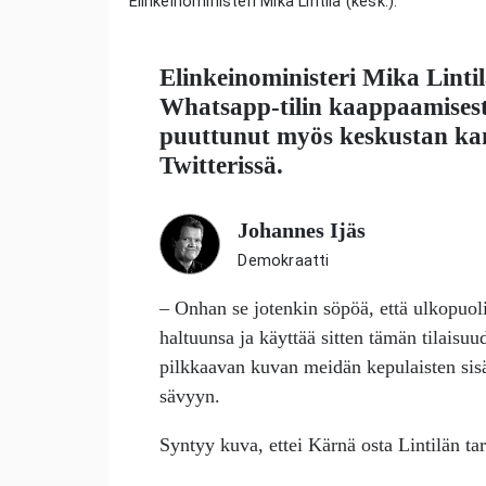
Elinkeinoministeri Mika Lintilä (kesk.).
Elinkeinoministeri
Mika Linti
Whatsapp-tilin kaappaamises
puuttunut myös keskustan k
Twitterissä.
Johannes Ijäs
Demokraatti
– Onhan se jotenkin söpöä, että ulkopuol
haltuunsa ja käyttää sitten tämän tilais
pilkkaavan kuvan meidän kepulaisten sisä
sävyyn.
Syntyy kuva, ettei Kärnä osta Lintilän tar