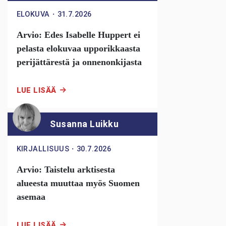
ELOKUVA
・
31.7.2026
Arvio: Edes Isabelle Huppert ei
pelasta elokuvaa upporikkaasta
perijättärestä ja onnenonkijasta
LUE LISÄÄ
Susanna Luikku
KIRJALLISUUS
・
30.7.2026
Arvio: Taistelu arktisesta
alueesta muuttaa myös Suomen
asemaa
LUE LISÄÄ