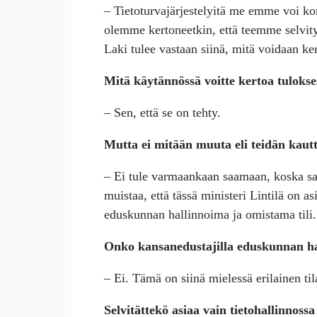
– Tietoturvajärjestelyitä me emme voi 
olemme kertoneetkin, että teemme selvity
Laki tulee vastaan siinä, mitä voidaan ker
Mitä käytännössä voitte kertoa tulokse
– Sen, että se on tehty.
Mutta ei mitään muuta eli teidän kaut
– Ei tule varmaankaan saamaan, koska sa
muistaa, että tässä ministeri Lintilä on a
eduskunnan hallinnoima ja omistama tili.
Onko kansanedustajilla eduskunnan ha
– Ei. Tämä on siinä mielessä erilainen t
Selvitättekö asiaa vain tietohallinnoss