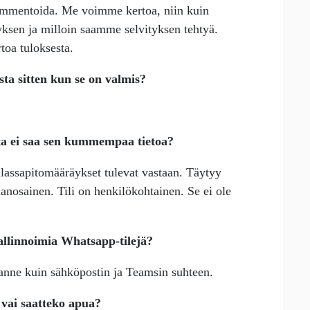
kommentoida. Me voimme kertoa, niin kuin
ksen ja milloin saamme selvityksen tehtyä.
toa tuloksesta.
sta sitten kun se on valmis?
ta ei saa sen kummempaa tietoa?
lassapitomääräykset tulevat vastaan. Täytyy
sianosainen. Tili on henkilökohtainen. Se ei ole
llinnoimia Whatsapp-tilejä?
ilanne kuin sähköpostin ja Teamsin suhteen.
a vai saatteko apua?