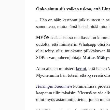
Onko sinun siis vaikea uskoa, että Linti
– Hän on näin kertonut julkisuuteen ja a
sanottavaa, mutta tämä keissi pitää totta
MYÖS
sosiaalisessa mediassa on kummas
oudolta, että ministerin Whatsapp olisi ka
olisi tehty, olisi muokatun pilkkakuvan 
SDP:n varapuheenjohtaja
Matias Mäkys
Alun alkaen ministeri
kertoi
, että hänen W
Myöhemmin hän totesi, että kyseessä olisi
Helsingin Sanomien
kommentissa pidetään
kaapatun tilin takaisin. Yleensä se vie ai
ollut myös asiantuntijatietoa, jonka muk