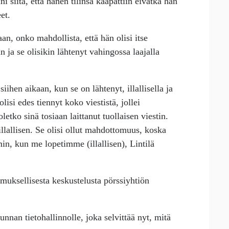
nni siitä, että hänen tilinsä kaapattiin eivätkä hän
et.
aan, onko mahdollista, että hän olisi itse
n ja se olisikin lähtenyt vahingossa laajalla
iihen aikaan, kun se on lähtenyt, illallisella ja
lisi edes tiennyt koko viestistä, jollei
 oletko sinä tosiaan laittanut tuollaisen viestin.
llallisen. Se olisi ollut mahdottomuus, koska
min, kun me lopetimme (illallisen), Lintilä
tamuksellisesta keskustelusta pörssiyhtiön
nnan tietohallinnolle, joka selvittää nyt, mitä