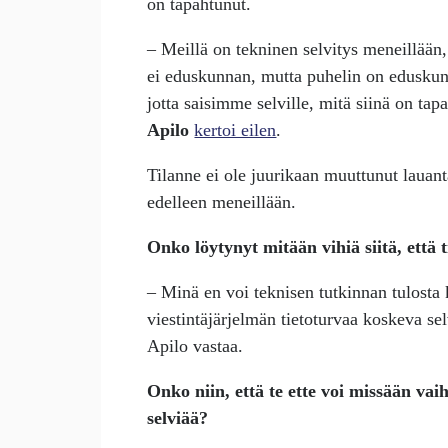
on tapahtunut.
– Meillä on tekninen selvitys meneillään, 
ei eduskunnan, mutta puhelin on eduskun
jotta saisimme selville, mitä siinä on ta
Apilo
kertoi eilen
.
Tilanne ei ole juurikaan muuttunut lauant
edelleen meneillään.
Onko löytynyt mitään vihiä siitä, että t
– Minä en voi teknisen tutkinnan tulost
viestintäjärjelmän tietoturvaa koskeva se
Apilo vastaa.
Onko niin, että te ette voi missään v
selviää?