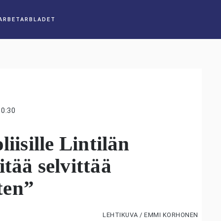
10:30
iisille Lintilän
tää selvittää
ten”
LEHTIKUVA / EMMI KORHONEN