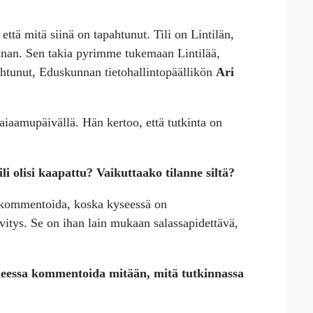
että mitä siinä on tapahtunut. Tili on Lintilän,
nan. Sen takia pyrimme tukemaan Lintilää,
pahtunut, Eduskunnan tietohallintopäällikön
Ari
aiaamupäivällä. Hän kertoo, että tutkinta on
ili olisi kaapattu? Vaikuttaako tilanne siltä?
a kommentoida, koska kyseessä on
lvitys. Se on ihan lain mukaan salassapidettävä,
aiheessa kommentoida mitään, mitä tutkinnassa