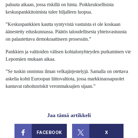
paluuta aikaan, jossa riskillä on hinta. Poikkeuksellisista
keskuspankkitoimista tulee hiljalleen luopua.
”Keskuspankkien kautta syntyvistä vastuista ei ole koskaan
äänestetty eduskunnassa. Päätös taloudellisesta yhteisvastuusta
on palautettava demokraattiseen prosessiin.”
Pankkien
ja valtioiden välisen kohtalonyhteyden purkaminen vie
Lepomäen mukaan aikaa.
”Se tuskin onnistuu ilman velkajärjestelyjä. Samalla on otettava
askelia kohti Euroopan liittovaltiota, jossa markkinaosapuolet
kantavat rahoitusriskit veronmaksajien sijaan.”
Jaa tämä artikkeli
FACEBOOK
X