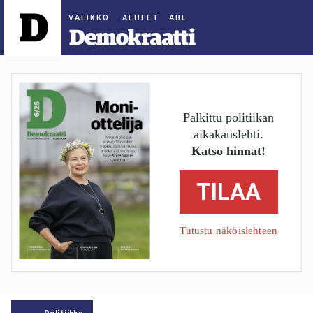
ALUEET
Palkittu politiikan
aikakauslehti.
Katso hinnat!
TILAA
Tutustu näköislehteen
Politiikka