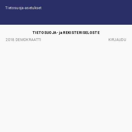
Tietosuoja-asetukset
TIETOSUOJA- ja REKISTERISELOSTE
2018 DEMOKRAATTI
KIRJAUDU