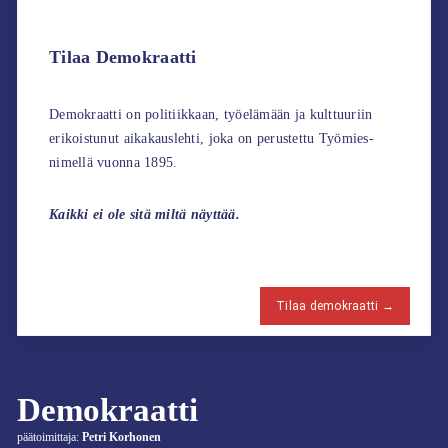
Tilaa Demokraatti
Demokraatti on politiikkaan, työelämään ja kulttuuriin
erikoistunut aikakauslehti, joka on perustettu Työmies-
nimellä vuonna 1895.
Kaikki ei ole sitä miltä näyttää.
Tilaa demokraatti →
Demokraatti
päätoimittaja:
Petri Korhonen