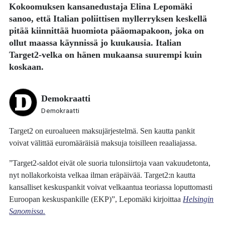
Kokoomuksen kansanedustaja
Elina Lepomäki
sanoo, että Italian poliittisen myllerryksen keskellä
pitää kiinnittää huomiota pääomapakoon, joka on
ollut maassa käynnissä jo kuukausia. Italian
Target2-velka on hänen mukaansa suurempi kuin
koskaan.
Demokraatti
Demokraatti
Target2 on euroalueen maksujärjestelmä. Sen kautta pankit
voivat välittää euromääräisiä maksuja toisilleen reaaliajassa.
”Target2-saldot eivät ole suoria tulonsiirtoja vaan vakuudetonta,
nyt nollakorkoista velkaa ilman eräpäivää. Target2:n kautta
kansalliset keskuspankit voivat velkaantua teoriassa loputtomasti
Euroopan keskuspankille (EKP)”, Lepomäki kirjoittaa
Helsingin
Sanomissa.