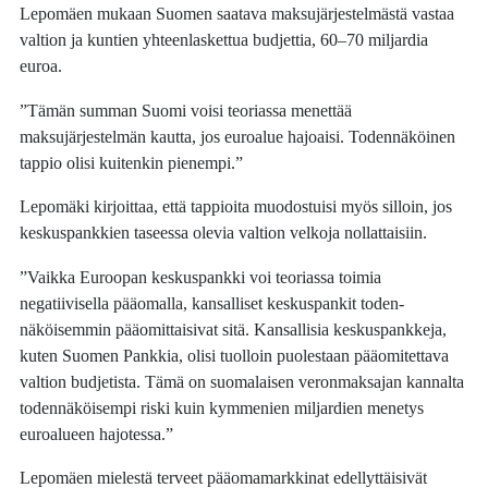
Lepomäen mukaan Suomen saatava maksujärjestelmästä vastaa
valtion ja kuntien yhteenlaskettua budjettia, 60–70 miljardia
euroa.
”Tämän summan Suomi voisi teoriassa menettää
maksujärjestelmän kautta, jos euroalue hajoaisi. Todennäköinen
tappio olisi kuitenkin pienempi.”
Lepomäki kirjoittaa, että tappioita muodostuisi myös silloin, jos
keskuspankkien taseessa olevia valtion velkoja nollattaisiin.
”Vaikka ­Euroopan keskuspankki voi teoriassa toimia
negatiivisella pääomalla, kansalliset keskuspankit toden­
näköisemmin pääomittaisivat sitä. Kansallisia keskuspankkeja,
kuten Suomen Pankkia, olisi tuolloin puolestaan pääomitettava
valtion budjetista. Tämä on suomalaisen veronmaksajan kannalta
todennäköisempi riski kuin kymmenien miljardien menetys
euroalueen hajotessa.”
Lepomäen mielestä terveet pääomamarkkinat edellyttäisivät