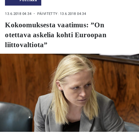
13.6.2018 04:34
・ PÄIVITETTY: 13.6.2018 04:34
Kokoomuksesta vaatimus: ”On
otettava askelia kohti Euroopan
liittovaltiota”