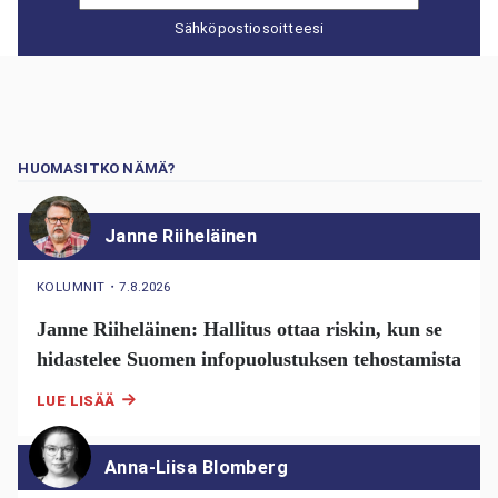
Sähköpostiosoitteesi
HUOMASITKO NÄMÄ?
Janne Riiheläinen
KOLUMNIT
・
7.8.2026
Janne Riiheläinen: Hallitus ottaa riskin, kun se
hidastelee Suomen infopuolustuksen tehostamista
LUE LISÄÄ
Anna-Liisa Blomberg