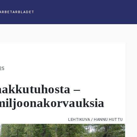
25
aakkutuhosta –
 miljoonakorvauksia
LEHTIKUVA / HANNU HUTTU