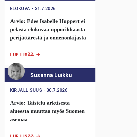
ELOKUVA
・
31.7.2026
Arvio: Edes Isabelle Huppert ei
pelasta elokuvaa upporikkaasta
perijättärestä ja onnenonkijasta
LUE LISÄÄ
Susanna Luikku
KIRJALLISUUS
・
30.7.2026
Arvio: Taistelu arktisesta
alueesta muuttaa myös Suomen
asemaa
LUE LISÄÄ