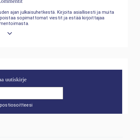
ommentit
n ajan julkaisuhetkestä. Kirjoita asiallisesti ja muita
 poistaa sopimattomat viestit ja estää kirjoittajaa
mentoimasta.
aa uutiskirje
postiosoitteesi