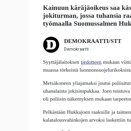
Kainuun käräjäoikeus saa käs
jokiturman, jossa tuhansia r
työmaalla Suomussalmen Hukk
DEMOKRAATTI/STT
Demokraatti
Syyttäjälaitoksen
tiedotteen
mukaan viittä
muassa törkeistä luonnonsuojelurikoksista 
Metsäkoneen yliajamaksi joutui poliisit
uhanalaista jokisimpukkaa. Joen toistuva 
oli poliisin näkemyksen mukaan tarpeeto
Pelkästään Hukkajoen raakuille ja taimeni
kalatalousvahinkojen arvoksi laskettiin t