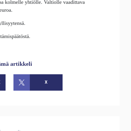
 kolmelle yhtiölle. Valtiolle vaadittava
euroa.
yllisyytensä.
ttämispäätöstä.
ämä artikkeli
K
X