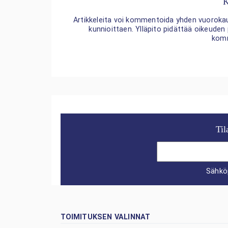
K
Artikkeleita voi kommentoida yhden vuorokaude
kunnioittaen. Ylläpito pidättää oikeuden
kom
Til
Sähkö
TOIMITUKSEN VALINNAT