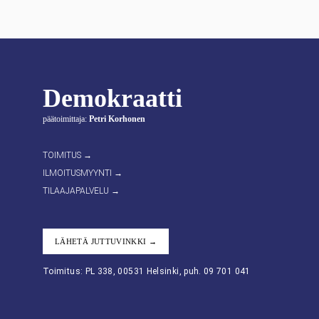
Demokraatti
päätoimittaja:
Petri Korhonen
TOIMITUS →
ILMOITUSMYYNTI →
TILAAJAPALVELU →
LÄHETÄ JUTTUVINKKI →
Toimitus: PL 338, 00531 Helsinki, puh. 09 701 041