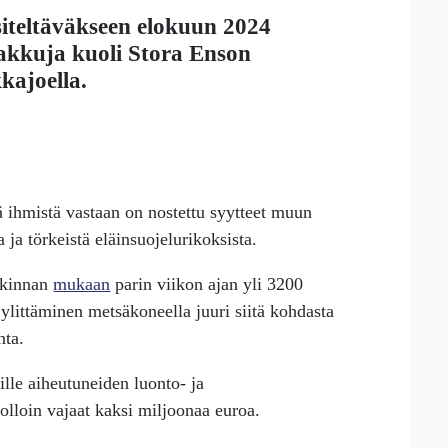
iteltäväkseen elokuun 2024
aakkuja kuoli Stora Enson
ajoella.
 ihmistä vastaan on nostettu syytteet muun
ja törkeistä eläinsuojelurikoksista.
utkinnan
mukaan
parin viikon ajan yli 3200
ylittäminen metsäkoneella juuri siitä kohdasta
nta.
lle aiheutuneiden luonto- ja
uolloin vajaat kaksi miljoonaa euroa.