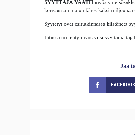
SYYTTÄJÄ VAATII
myös yhteisösakkoa
korvaussumma on lähes kaksi miljoonaa 
Syytetyt ovat esitutkinnassa kiistäneet sy
Jutussa on tehty myös viisi syyttämättäjä
Jaa t
FACEBOO