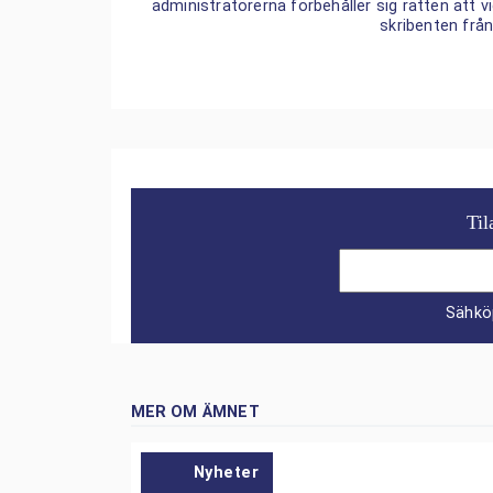
administratörerna förbehåller sig rätten att
skribenten frå
Til
Sähkö
MER OM ÄMNET
Nyheter