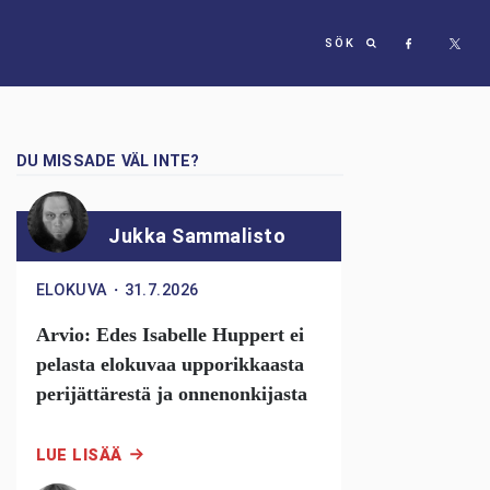
SÖK
DU MISSADE VÄL INTE?
Jukka Sammalisto
ELOKUVA
・
31.7.2026
Arvio: Edes Isabelle Huppert ei
pelasta elokuvaa upporikkaasta
perijättärestä ja onnenonkijasta
LUE LISÄÄ