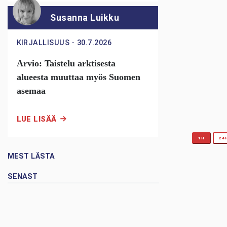
Susanna Luikku
KIRJALLISUUS
・
30.7.2026
Arvio: Taistelu arktisesta
alueesta muuttaa myös Suomen
asemaa
LUE LISÄÄ
1H
24
MEST LÄSTA
SENAST