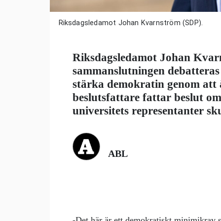
Riksdagsledamot Johan Kvarnström (SDP).
Riksdagsledamot Johan Kvar
sammanslutningen debatteras i
stärka demokratin genom att ä
beslutsfattare fattar beslut o
universitets representanter sk
ABL
-Det här är ett demokratiskt minimikrav 