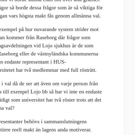
ågor så borde dessa frågor som är så viktiga för
gan vars högsta makt fås genom allmänna val.
exempel på hur nuvarande system strider mot
an kommer från Raseborg där frågor som
ingsavdelningen vid Lojo sjukhus är de som
Raseborg eller de västnyländska kommunerna
en endaste representant i HUS-
itetet har två medlemmar med full rösträtt.
 i val då de ser att även om varje person från
a till exempel Lojo bb så har vi inte en endaste
idigt som universitet har två röster trots att det
na val?
presentanter behövs i sammanslutningens
större reell makt än lagens anda motiverar.