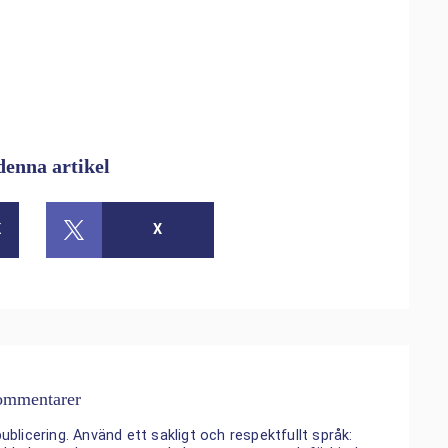
denna artikel
K
X
mmentarer
ublicering. Använd ett sakligt och respektfullt språk: