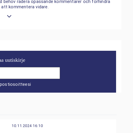
 vid behov radera opassande kommentarer och förhindra
n att kommentera vidare.
aa uutiskirje
postiosoitteesi
10.11.2024 16:10