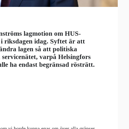
nströms lagmotion om HUS-
 riksdagen idag. Syftet är att
ndra lagen så att politiska
m servicenätet, varpå Helsingfors
ulle ha endast begränsad rösträtt.
som vi borde kunna enas om över alla gränser.