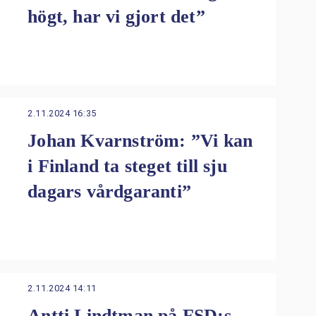
högt, har vi gjort det”
2.11.2024 16:35
Johan Kvarnström: ”Vi kan
i Finland ta steget till sju
dagars vårdgaranti”
2.11.2024 14:11
Antti Lindtman på FSD:s