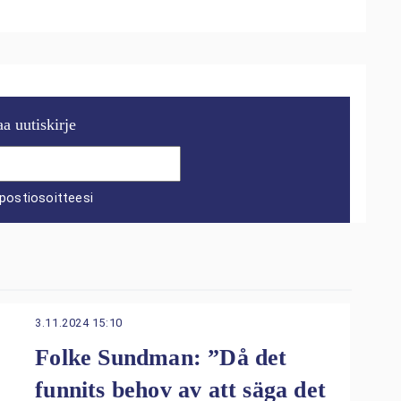
aa uutiskirje
postiosoitteesi
3.11.2024 15:10
Folke Sundman: ”Då det
funnits behov av att säga det