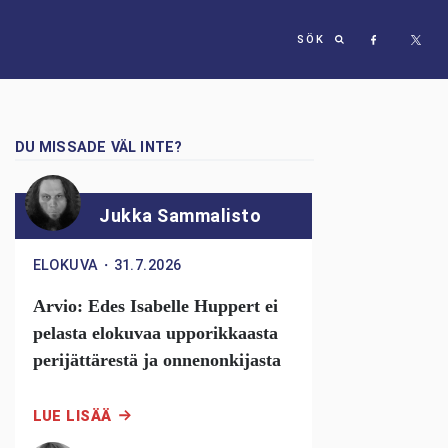
SÖK
DU MISSADE VÄL INTE?
Jukka Sammalisto
ELOKUVA
・
31.7.2026
Arvio: Edes Isabelle Huppert ei
pelasta elokuvaa upporikkaasta
perijättärestä ja onnenonkijasta
LUE LISÄÄ