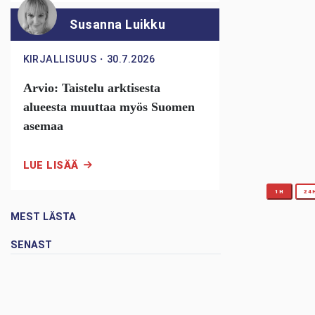
Susanna Luikku
KIRJALLISUUS
・
30.7.2026
Arvio: Taistelu arktisesta
alueesta muuttaa myös Suomen
asemaa
LUE LISÄÄ
1H
24
MEST LÄSTA
SENAST