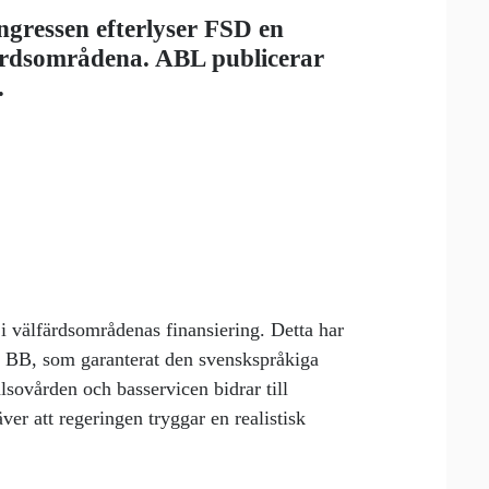
ongressen efterlyser FSD en
lfärdsområdena. ABL publicerar
.
 i välfärdsområdenas finansiering. Detta har
o BB, som garanterat den svenskspråkiga
lsovården och basservicen bidrar till
er att regeringen tryggar en realistisk