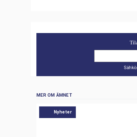
Til
Sähkö
MER OM ÄMNET
Nyheter