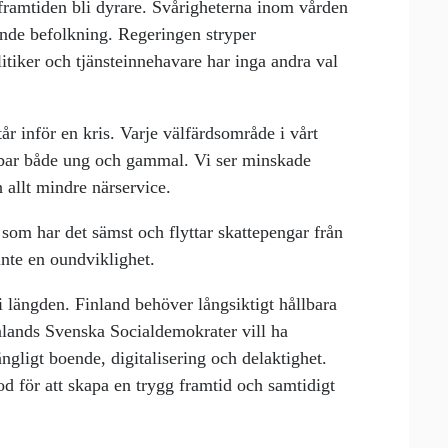
framtiden bli dyrare. Svårigheterna inom vården
ande befolkning. Regeringen stryper
itiker och tjänsteinnehavare har inga andra val
år inför en kris. Varje välfärdsområde i vårt
bbar både ung och gammal. Vi ser minskade
 allt mindre närservice.
som har det sämst och flyttar skattepengar från
, inte en oundviklighet.
 i längden. Finland behöver långsiktigt hållbara
inlands Svenska Socialdemokrater vill ha
ängligt boende, digitalisering och delaktighet.
d för att skapa en trygg framtid och samtidigt