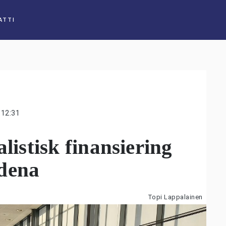
ATTI
12:31
alistisk finansiering
dena
Topi Lappalainen