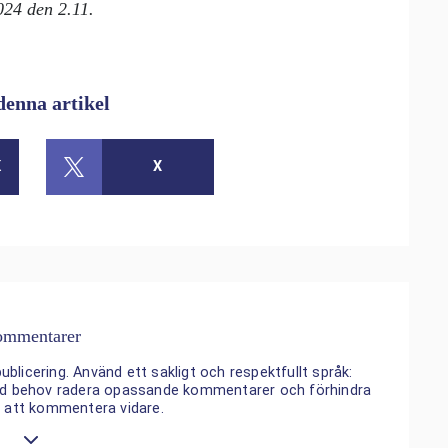
024 den 2.11.
denna artikel
K
X
mmentarer
ublicering. Använd ett sakligt och respektfullt språk:
 vid behov radera opassande kommentarer och förhindra
n att kommentera vidare.